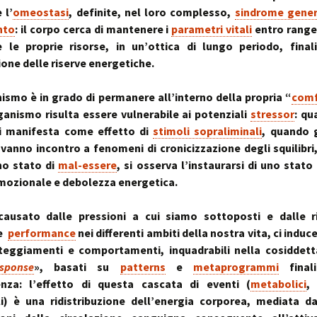
~ la ruot
 l’
omeostasi
, definite, nel loro complesso,
sindrome gener
muscolo:
Deambul
nto
: il corpo cerca di mantenere i
parametri vitali
entro range 
un sistema integ
la riequil
Postura :
“cinque 
distorsio
 le proprie risorse, in un’ottica di lungo periodo, final
rachidee
one delle riserve energetiche.
omocisteina:
pelvico e
il killer silenzioso
le distor
postural
nismo è in grado di permanere all’interno della propria “
comf
seno:
Massaggi
La Biochi
anismo risulta essere vulnerabile ai potenziali
stressor
: qu
ciò che la donna
Riflessi 
Stress: l
per offrire il suo
Metameri
ipofisi- s
i manifesta come effetto di
stimoli sopraliminali
, quando g
sindromi
 vanno incontro a fenomeni di cronicizzazione degli squilibri
sindrome
Riequilib
no stato di
mal-essere
, si osserva l’instaurarsi di uno stato 
delle faccette art
in Kinesi
ozionale e debolezza energetica.
le articolazioni
Transazi
zigoapofisarie
& Kinesi
Osteopat
ausato dalle pressioni a cui siamo sottoposti e dalle ri
sindrome di Baas
re
performance
nei differenti ambiti della nostra vita, ci indu
osteofitosi del 
Somatoem
percezio
tteggiamenti e comportamenti, inquadrabili nella cosiddett
sponse
», basati su
patterns
e
metaprogrammi
sindrome di Tiet
finali
un dolore localiz
enza: l’effetto di questa cascata di eventi (
metabolici
,
all’angolo di Loui
li) è una ridistribuzione dell’energia corporea, mediata 