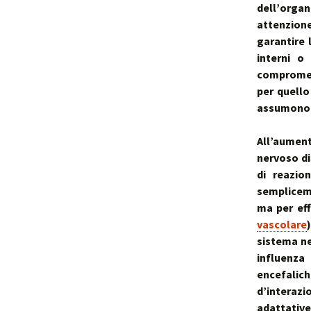
dell’orga
attenzion
garantire 
interni o
compromess
per quello
assumono u
All’aument
nervoso di
di reazio
semplicem
ma per eff
vascolare
sistema ne
influenza
encefali
d’interazi
adattative