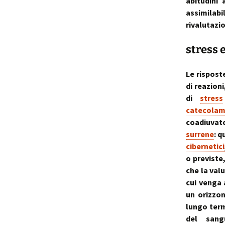
abitudini 
assimilab
rivalutazio
stress 
Le rispost
di reazion
di
stress
catecolam
coadiuvato
surrene
: 
cibernetici
o previste
che la valu
cui venga 
un orizzo
lungo term
del sangu