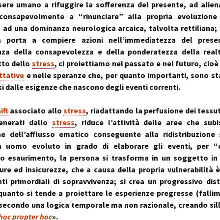
sere umano a rifuggire la sofferenza del presente, ad alien
nconsapevolmente a “rinunciare” alla propria evoluzione 
 ad una dominanza neurologica arcaica, talvolta rettiliana; 
tà porta a compiere azioni nell’immediatezza del pres
za della consapevolezza e della ponderatezza della real
tto dello
stress
, ci proiettiamo nel passato e nel futuro, cioè 
ttative
e nelle speranze che, per quanto importanti, sono st
i dalle esigenze che nascono degli eventi correnti.
ift
associato allo
stress
, riadattando la perfusione dei tessut
nerati dallo
stress
, riduce l’attività delle aree che su
ne dell’afflusso ematico conseguente alla ridistribuzione 
a uomo evoluto in grado di elaborare gli eventi, per “
vo esaurimento, la persona si trasforma in un soggetto in 
ure ed insicurezze, che a causa della propria vulnerabilità
nti primordiali di sopravvivenza; si crea un progressivo dis
 quanto si tende a proiettare le esperienze pregresse (fallim
secondo una logica temporale ma non razionale, creando sil
hoc propter hoc
».