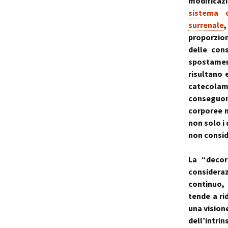
modificaz
sistema c
surrenale
,
proporzion
delle con
spostament
risultano 
catecolam
conseguo
corporee n
non solo i 
non consid
La “decor
considera
continuo,
tende a ri
una visione
dell’intrin