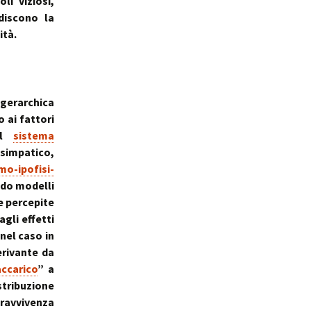
li viziosi,
discono la
ità.
 gerarchica
 ai fattori
il
sistema
simpatico,
mo-ipofisi-
ndo modelli
ce percepite
gli effetti
 nel caso in
erivante da
ccarico
” a
stribuzione
ravvivenza