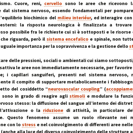
nismo. Cuore, reni,
cervello
sono le aree che ricevono l
e dal sistema nervoso, essendo fondamentali per pompare 
l’equilibrio biochimico del
milieu interiéur
, ed interagire con
 esterni: la risposta neurologica è finalizzata a trovare 
o possibile fra le richieste cui si è sottoposti e le risorse d
 che riguarda, però il
sistema encefalico
e spinale, non tutte
guale importanza per la sopravvivenza e la gestione dello
s
are delle pressioni, sociali o ambientali cui siamo sottoposti,
sattiva le aree non immediatamente necessarie, per favorire 
ne; i capillari sanguiferi, presenti nel sistema nervoso,
ente il compito di supportare metabolicamente i fabbisogni
etto del cosiddetto “
neurovascular coupling
” (
accoppiame
) sono in grado di reagire agli
stimoli
e modulare la funzio
rvoso stesso: la diffusione del sangue all’interno dei distrett
 l’attivazione o la
riduzione
di attività, in particolare de
che. Questo fenomeno assume un ruolo rilevante nei m
one con lo
stress
e nel coinvolgimento di differenti aree nell
 (anche alla luce del diverso coinvolgimento delle strutture a