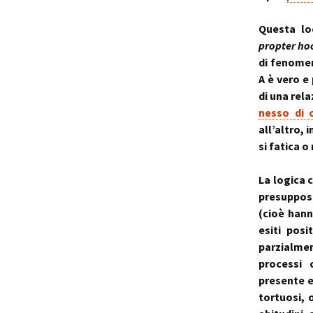
Questa lo
propter ho
di fenomen
A è vero e
di una rela
nesso di 
all’altro,
si fatica o
La logica 
presuppost
(cioè hann
esiti pos
parzialmen
processi 
presente e
tortuosi, 