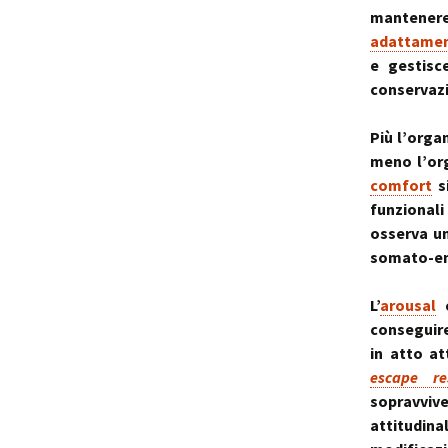
mantenere
adattame
e gestisce
conservazi
Più l’orga
meno l’org
comfort
s
funzionali
osserva u
somato-em
L’
arousal
c
consegui
in atto a
escape re
sopravviv
attitudina