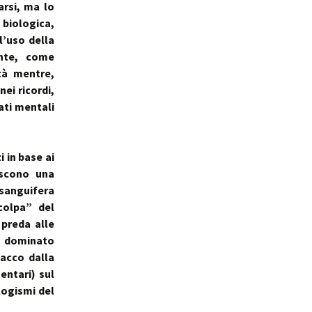
arsi, ma lo
biologica,
l’uso della
ente, come
tà mentre,
nei ricordi,
ati mentali
i in base ai
biscono una
sanguifera
colpa” del
preda alle
 è dominato
tacco dalla
entari) sul
logismi del