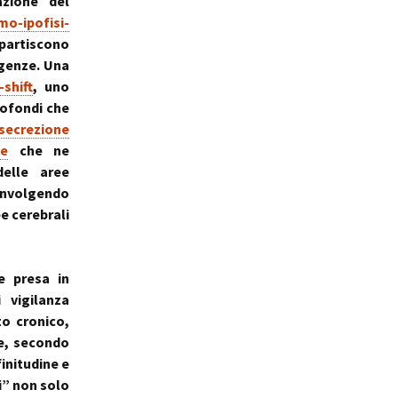
azione del
ale
Sindrome
o-ipofisi-
della Valvola di Houston
ipartiscono
igenze. Una
shift
, uno
rofondi che
secrezione
le
che ne
elle aree
oinvolgendo
e cerebrali
e presa in
 vigilanza
o cronico,
te, secondo
initudine e
ci” non solo