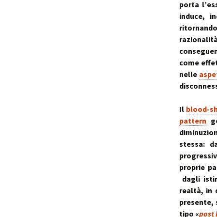
porta l’es
induce, i
ritornando
razionali
conseguen
come effe
nelle
aspe
disconness
Il
blood-sh
pattern
ge
diminuzio
stessa: d
progressi
proprie pa
dagli isti
realtà, in
presente, 
tipo «
post 