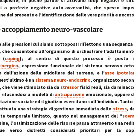
acquisite; in poche parole si attivano loop negativi e circo
ili a profezie negative auto-avverantisi, che spesso impe
ne del presente e l’identificazione delle vere priorità e necess
e accoppiamento neuro-vascolare
e alle pressioni cui siamo sottoposti riflettono una sequenza
i, che consentono all’organismo di orchestrare l’adattamento
(
coping
); al centro di questo processo è posto 
inergico
, espressione funzionale del sistema nervoso orto
 dall’azione della midollare del surrene, e l’
asse ipotala
quest’ultimo è un
sistema neuro-endocrino
, organizzato seco
, che viene stimolato sia da
stressor
fisici reali, sia da minac
, rifacendosi a modelli di
anticipazione
emozionale, oppure da
tazione sociale ed il giudizio esercitano sull’individuo. Tanto
attuata una strategia di gestione immediata dello
stress
, d
nte temporale limitato, quanto nel management del “
sovra
ine, l’ottimizzazione delle risorse passa attraverso una redi
e verso distretti considerati prioritari per la sop