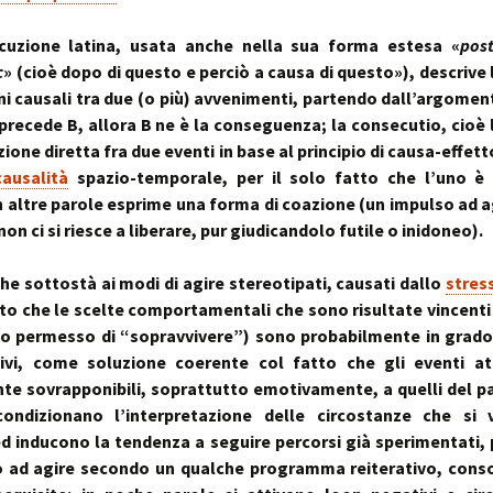
cuzione latina, usata anche nella sua forma estesa «
pos
c
» (cioè dopo di questo e perciò a causa di questo»), descrive 
i causali tra due (o più) avvenimenti, partendo dall’argomen
 precede B, allora B ne è la conseguenza; la consecutio, cioè 
zione diretta fra due eventi in base al principio di causa-effett
causalità
spazio-temporale, per il solo fatto che l’uno è 
 in altre parole esprime una forma di coazione (un impulso ad ag
 non ci si riesce a liberare, pur giudicandolo futile o inidoneo).
che sottostà ai modi di agire stereotipati, causati dallo
stres
o che le scelte comportamentali che sono risultate vincenti
o permesso di “sopravvivere”) sono probabilmente in grado
itivi, come soluzione coerente col fatto che gli eventi at
te sovrapponibili, soprattutto emotivamente, a quelli del pa
condizionano l’interpretazione delle circostanze che si 
d inducono la tendenza a seguire percorsi già sperimentati,
o ad agire secondo un qualche programma reiterativo, cons