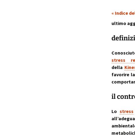
« Indice de
p
i
ultimo agg
t
definiz
Conosciut
stress re
della
Kine
favorire l
comportame
il cont
Lo
stress
all’adegu
ambiental
metabolic