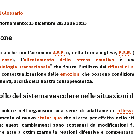
sull’uso dei cookies
o artrosi cervicale
Anno Zero
La “Manualità Sens
problematiche fu
synopsis ~ volume 
e disfunzionalità
l Glossario
ortraits:
kinesiopatia.it:
Annarita Piras
Cranio-Sacral
Modena Sud →
Cranio-Sa
 volti del lavoro
scopi & obiettivi
Repatterning® (Terapia
Centro di
colite spastica:
Repatter
Cranio-Sacrale)
Kinesiologia
la Sindrome
Anno Zero
dolore
base
iornamento: 15 Dicembre 2022 alle 10:25
Elisabetta Verdigi
Transazionale
dell’Intestino Irrit
synopsis ~ volume
ecniche
arco diastaltico
Kinesiopatia®
apparato
ione
Osteopatica:
Sala dei Rosoni
Kinesiopatia®:
Anno Zero
stomatog
l’arte del prendersi cura
ascolto attivo
una disciplina
synopsis ~ volume
relazioni
“terapeutica”
integraz
o anche con l’acronimo
A.S.E.
o, nella forma inglese,
E.S.R.
®
Oltrelostress Coaching
area riservata
Anno Zero
Diafram
lease
), l’
allentamento dello stress emotivo
è una
lombalgia,
synopsis ~ volume
Il “Cervello Trino
Baromet
& Gabbia
®
siologia Transazionale
che frutta l’utilizzo dei
riflessi di 
mal di schiena, sci
ed il sistema
Comport
malattie o sintomi
neuro-vascolare
a contestualizzazione delle
emozioni
che possono condiziona
Anno Zero
Stress ÷
synopsis ~ volume
Cibus
Equilibrio
nti, al di là della nostra consapevolezza.
mal di testa
il midollo spinale
l’emozion
Anno Zero
Posture 
rollo del sistema vascolare nelle situazioni d
®
meningiti, mening
synopsis ~ volume
Kinesiopatia
il rachide
Cisti Ene
meningiti subclini
& Stress
repatter
Somatizz
possibile causa di
kinesiop
– Memori
induce nell’organismo una serie di adattamenti
riflessi
molteplici disturbi
legamento di Cle
amento al nuovo
status quo
che si crea per effetto della s
un legame fra a
Kinesiolo
Brain St
e; questi cambiamenti sono sostenuti da modificazioni fu
genitale femmini
Transazi
prende il
ed intestino
Kinesiop
“bestia” 
he atte a ottimizzarne la reazioni difensive e compensator