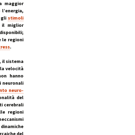
a maggior
l’energia,
 gli
stimoli
il miglior
isponibili;
 le regioni
tress
.
 il sistema
la velocità
 non hanno
 neuronali
nto neuro-
nalità del
i cerebrali
lle regioni
eccanismi
e dinamiche
rcaiche del