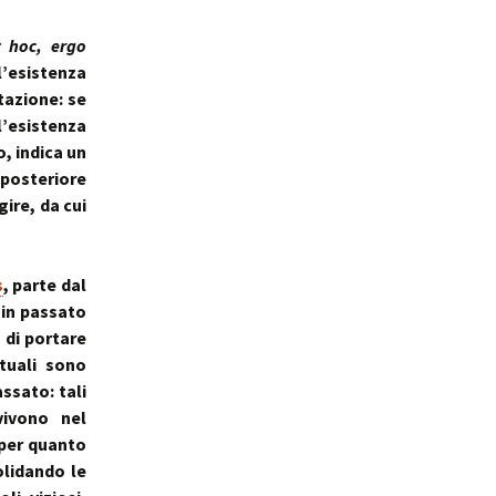
t hoc, ergo
l’esistenza
tazione: se
l’esistenza
o, indica un
posteriore
ire, da cui
s
, parte dal
 in passato
 di portare
tuali sono
ssato: tali
vivono nel
 per quanto
olidando le