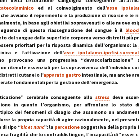
ioni della circolazione sanguigna conseguente all’attiv
stress:
Sindrome Gener
atecolaminico
ed al coinvolgimento dell’
asse ipotalam
d’Adattamento
 che avviano il reperimento e la produzione di risorse e le r
almente, in base agli obiettivi sopravvenuti o alle nuove es
seguenze di questa riassegnazione del sangue è il
blood-
o del sangue dalla superficie corporea verso distretti più p
essere prioritari per la risposta dinamica dell’organismo: la
inica e l’attivazione dell’
asse ipotalamo-ipofisi-surrena
no provocano una progressiva “devascolarizzazione” d
on ritenute essenziali per la sopravvivenza dell’individuo c
distretti cutanei o l’
apparato
gastro
intestinale, ma anche are
erate fondamentali per la gestione dell’emergenza.
ticazione” cerebrale conseguente allo
stress
deve esser
zione in quanto l’organismo, per affrontare lo stato di
 tipico dei fenomeni di disagio che assumono un andament
durre la propria capacità di agire razionalmente, nel presen
 di tipo “
hic et nunc
”: la
percezione
soggettiva della propria f
seca fragilità che lo contraddistingue, l’incapacità di “esser-