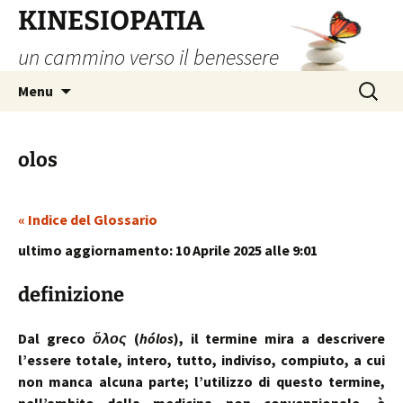
Vai
KINESIOPATIA
al
un cammino verso il benessere
contenuto
Ricerca
Menu
per:
olos
« Indice del Glossario
ultimo aggiornamento: 10 Aprile 2025 alle 9:01
definizione
Dal greco
ὅλος
(
hólos
), il termine mira a descrivere
l’essere totale, intero, tutto, indiviso, compiuto, a cui
non manca alcuna parte; l’utilizzo di questo termine,