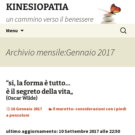
Vai
KINESIOPATIA
al
un cammino verso il benessere
contenuto
Ricerca
Menu
per:
Archivio mensile:Gennaio 2017
“si, la forma è tutto…
è il segreto della vita„
(Oscar Wilde)
16 Gennaio 2017
il muretto: considerazioni con i piedi
a penzoloni
ultimo aggiornamento: 10 Settembre 2017 alle 22:50