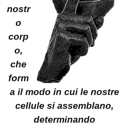
nostr
o
corp
o,
che
form
a il modo in cui le nostre
cellule si assemblano,
determinando