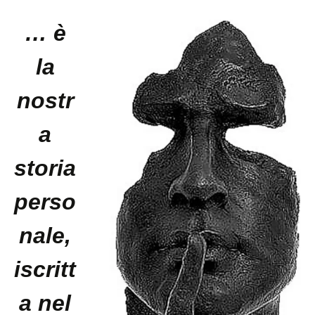
… è
la
nostr
a
storia
perso
nale,
iscritt
a nel