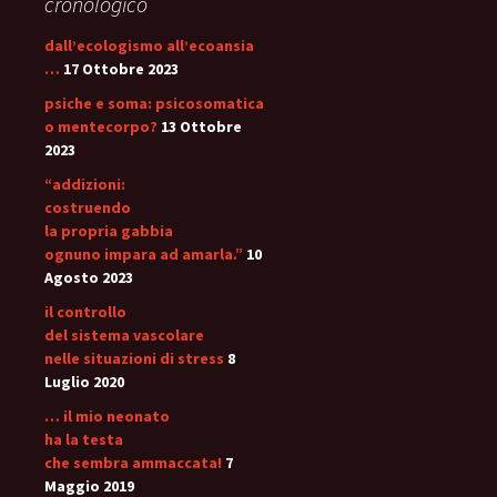
cronologico
dall’ecologismo all’ecoansia
…
17 Ottobre 2023
psiche e soma: psicosomatica
o mentecorpo?
13 Ottobre
2023
“addizioni:
costruendo
la propria gabbia
ognuno impara ad amarla.”
10
Agosto 2023
il controllo
del sistema vascolare
nelle situazioni di stress
8
Luglio 2020
… il mio neonato
ha la testa
che sembra ammaccata!
7
Maggio 2019