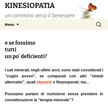
Vai
KINESIOPATIA
al
un cammino verso il benessere
contenuto
Ricerca
Menu
per:
e se fossimo
tutti
un po’ deficienti?
I sali minerali, negli ultimi anni, sono stati considerati
i
“cugini poveri”, se comparati con altri “rimedi
alternativi”, quali
vitamine
o fitopreparati; ma…
P
ossiamo parlare di nutrizione senza prendere in
considerazione la “terapia minerale”?