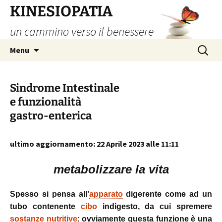
Vai
KINESIOPATIA
al
un cammino verso il benessere
contenuto
Ricerca
Menu
per:
Sindrome Intestinale
e funzionalità
gastro-enterica
ultimo aggiornamento: 22 Aprile 2023 alle 11:11
metabolizzare la vita
Spesso si pensa all’
apparato
digerente come ad un
tubo contenente
cibo
indigesto, da cui spremere
sostanze nutritive
: ovviamente questa funzione è una