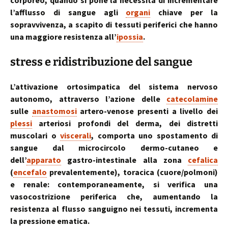
corporeo, quando si pone la necessità di incrementare
l’afflusso di sangue agli
organi
chiave per la
sopravvivenza, a scapito di tessuti periferici che hanno
una maggiore resistenza all’
ipossia
.
stress e ridistribuzione del sangue
L’attivazione ortosimpatica del sistema nervoso
autonomo, attraverso l’azione delle
catecolamine
sulle
anastomosi
artero-venose presenti a livello dei
plessi
arteriosi profondi del derma, dei distretti
muscolari o
viscerali
, comporta uno spostamento di
sangue dal microcircolo dermo-cutaneo e
dell’
apparato
gastro-intestinale alla zona
cefalica
(
encefalo
prevalentemente), toracica (cuore/polmoni)
e renale: contemporaneamente, si verifica una
vasocostrizione periferica che, aumentando la
resistenza al flusso sanguigno nei tessuti, incrementa
la pressione ematica.