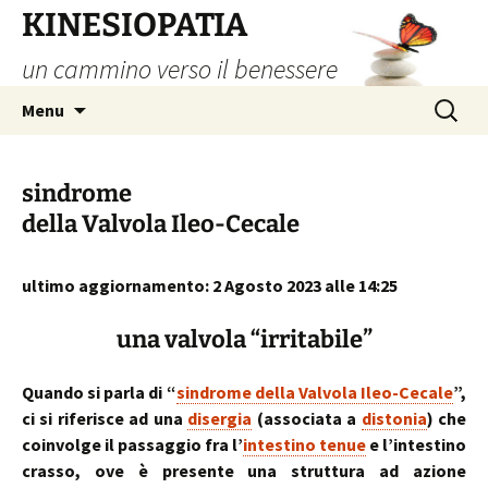
Vai
KINESIOPATIA
al
un cammino verso il benessere
contenuto
Ricerca
Menu
per:
sindrome
della Valvola Ileo-Cecale
ultimo aggiornamento: 2 Agosto 2023 alle 14:25
una valvola “irritabile”
Quando si parla di “
sindrome della Valvola Ileo-Cecale
”,
ci si riferisce ad una
disergia
(associata a
distonia
) che
coinvolge il passaggio fra l’
intestino tenue
e l’intestino
crasso, ove è presente una struttura ad azione