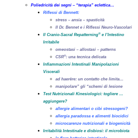
Poliedricità dei segni – “terapia” eclettica…
Riflessi di Bennett:
stress – ansia – spasticità
Il Dr. Bennet e i Riflessi Neuro-Vascolari
®
Il Cranio-Sacral Repatterning
e l’Intestino
Irritabile
omeostasi – allostasi – patterns
®
CSR
: una tecnica delicata
Infiammazioni Intestinali Manipolazioni
Viscerali
ad haerēre: un contatto che limita…
manipolare” gli “schemi di lesione
Test Nutrizionali Kinesiologici: togliere …
aggiungere?
allergie alimentari o cibi stressogeni?
allergia paradossa e alimenti biocidici
microcarenze nutrizionali e biogenicità
Irritabilità Intestinale e disbiosi: il microbiota