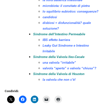
la flora batterica intestinale
microbiota: il convitato di pietra
lo squilibrio eubiotico: conseguenze?
candidosi
disbiosi ≡ disfunzionalità? quale
soluzione?
Sindrome dell’Intestino Permeabile
IBS effetto barriera
Leaky Gut Sindrome e Intestino
Irritabile
Sindrome della Valvola Ileo-Cecale
una valvola “irritabile”
valvola “aperta” o valvola “chiusa”?
Sindrome della Valvola di Houston
la valvola che non c’è!
Condividi: