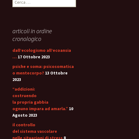
per:
articoli in ordine
cronologico
dall’ecologismo all’ecoansia
…
17 Ottobre 2023
psiche e soma: psicosomatica
o mentecorpo?
13 Ottobre
2023
“addizioni:
costruendo
la propria gabbia
ognuno impara ad amarla.”
10
Agosto 2023
il controllo
del sistema vascolare
nelle situazioni di stress
8