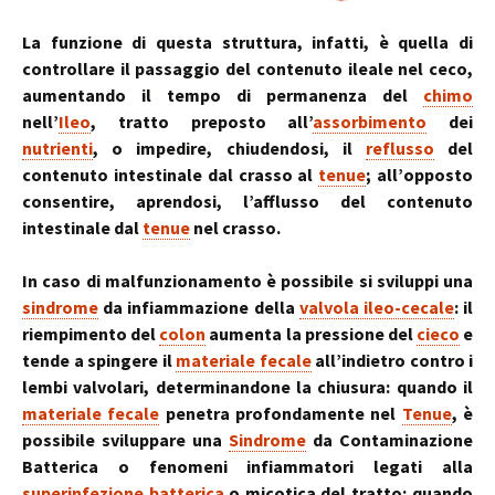
La funzione di questa struttura, infatti, è quella di
controllare il passaggio del contenuto ileale nel ceco,
aumentando il tempo di permanenza del
chimo
nell’
Ileo
, tratto preposto all’
assorbimento
dei
nutrienti
, o impedire, chiudendosi, il
reflusso
del
contenuto intestinale dal crasso al
tenue
; all’opposto
consentire, aprendosi, l’afflusso del contenuto
intestinale dal
tenue
nel crasso.
In caso di malfunzionamento è possibile si sviluppi una
sindrome
da infiammazione della
valvola ileo-cecale
: il
riempimento del
colon
aumenta la pressione del
cieco
e
tende a spingere il
materiale fecale
all’indietro contro i
lembi valvolari, determinandone la chiusura: quando il
materiale fecale
penetra profondamente nel
Tenue
, è
possibile sviluppare una
Sindrome
da Contaminazione
Batterica o fenomeni infiammatori legati alla
superinfezione batterica
o micotica del tratto; quando