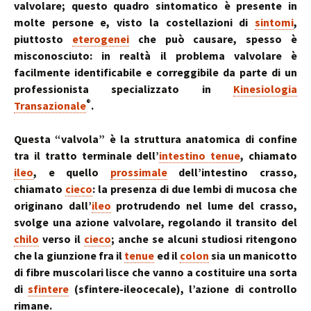
valvolare; questo quadro sintomatico è presente in
molte persone e, visto la costellazioni di
sintomi
,
piuttosto
eterogenei
che può causare, spesso è
misconosciuto: in realtà il problema valvolare è
facilmente identificabile e correggibile da parte di un
professionista specializzato in
Kinesiologia
®
Transazionale
.
Questa “valvola” è la struttura anatomica di confine
tra il tratto terminale dell’
intestino tenue
, chiamato
ileo
, e quello
prossimale
dell’intestino crasso,
chiamato
cieco
: la presenza di due lembi di mucosa che
originano dall’
ileo
protrudendo nel lume del crasso,
svolge una azione valvolare, regolando il transito del
chilo
verso il
cieco
; anche se alcuni studiosi ritengono
che la giunzione fra il
tenue
ed il
colon
sia un manicotto
di fibre muscolari lisce che vanno a costituire una sorta
di
sfintere
(sfintere-ileocecale), l’azione di controllo
rimane.