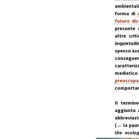
ambiental
forma di
futuro dis
presunte 
altre crit
inquietud
spesso ass
conseguen
caratteriz
mediatico
preoccupa
comportame
Il termin
aggiunta
abbreviazi
(→ la paur
the ecolog