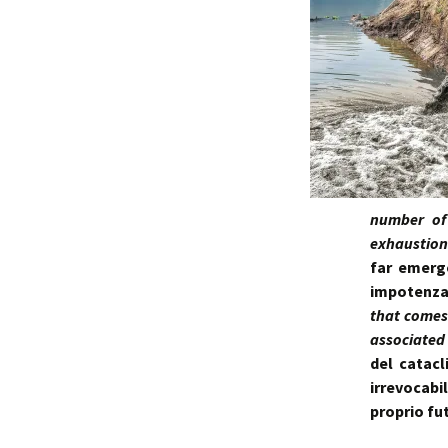
number of 
exhaustion
far emerg
impotenza 
that comes
associated 
del catac
irrevocab
proprio fu