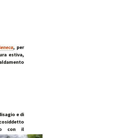
Seneca
, per
ura estiva,
caldamento
isagio e di
 cosiddetto
to con il