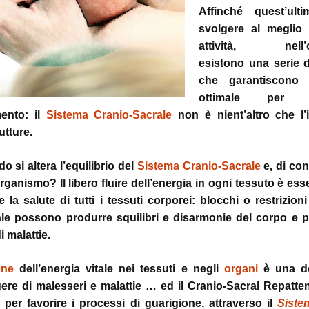
~ la ruot
Affinché quest’ult
muscolo:
Deambul
svolgere al meglio 
un sistema integ
la riequil
Postura :
“cinque 
distorsio
attività, nell’o
rachidee
omocisteina:
pelvico e
esistono una serie d
il killer silenzioso
le distor
postural
che garantiscono l
ottimale per
seno:
Massaggi
La Biochi
ciò che la donna
Riflessi 
Stress: l
ento: il
Sistema Cranio-Sacrale
non è nient’altro che l’
per offrire il suo
Metameri
ipofisi- s
utture.
sindromi
sindrome
Riequilib
o si altera l’equilibrio del
Sistema Cranio-Sacrale
delle faccette art
e, di co
in Kinesi
le articolazioni
Transazi
organismo? Il libero fluire dell’energia in ogni tessuto è ess
zigoapofisarie
& Kinesi
Osteopat
 la salute di tutti i tessuti corporei: blocchi o restrizion
ale possono produrre squilibri e disarmonie del corpo e p
sindrome di Baas
osteofitosi del 
Somatoem
i malattie.
percezio
sindrome di Tiet
one
dell’energia vitale nei tessuti e negli
organi
è una de
un dolore localiz
all’angolo di Loui
gere di malesseri e malattie … ed il Cranio-Sacral Repatt
per favorire i processi di guarigione, attraverso il
Siste