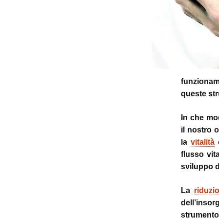
funzionam
queste str
In che mod
il nostro 
la
vitalità
e
flusso vit
sviluppo d
La
riduzi
dell’insor
strumento 