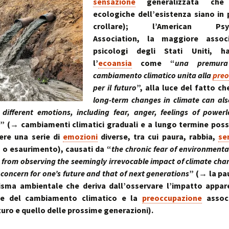
sensazione
generalizzata che
ecologiche dell’esistenza siano in 
crollare); l’American Psych
Association, la maggiore assoc
psicologi degli Stati Uniti, h
l’
ecoansia
come “
una premura
cambiamento climatico unita alla
preo
per il futuro
”, alla luce del fatto ch
long-term changes in climate can als
different emotions, including fear, anger, feelings of powerl
” (→ cambiamenti climatici graduali e a lungo termine pos
ere una serie di
emozioni
diverse, tra cui paura, rabbia,
se
o esaurimento), causati da “
the chronic fear of environmenta
 from observing the seemingly irrevocable impact of climate cha
concern for one’s future and that of next generations
” (→ la pa
lisma ambientale che deriva dall’osservare l’impatto appa
ile del cambiamento climatico e la
preoccupazione
associ
turo e quello delle prossime generazioni).