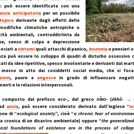
i: può essere identificata con una
ansia anticipatoria
per un possibile
topico
derivante dagli effetti delle
modifiche climatiche antropiche o
icità ambientali, contraddistinta da
ine, senso di colpa e depressione
ociati a
sintomi
quali attacchi di panico,
insonnia
o pensieri o
za può essere lo sviluppo di quadri di disturbo ossessivo 
zati da idee ripetitive, spesso involontarie e derivanti dal ma
 messo in atto dai cosiddetti social media, che si foca
zioni
, paure e
angosce
in grado di influenzare negati
nti e le relazioni interpersonali.
e composto dal prefisso eco-, dal greco
οἶκο-
(
ēkhṓ-
→ d
 ad
ansia
, può essere considerato derivato dall’inglese “
ec
one di “
ecological anxiety
”, cioè “
a chronic fear of environm
a cronica di un disastro ambientale) oppure “
the generalized
ical foundations of existence are in the process of collap