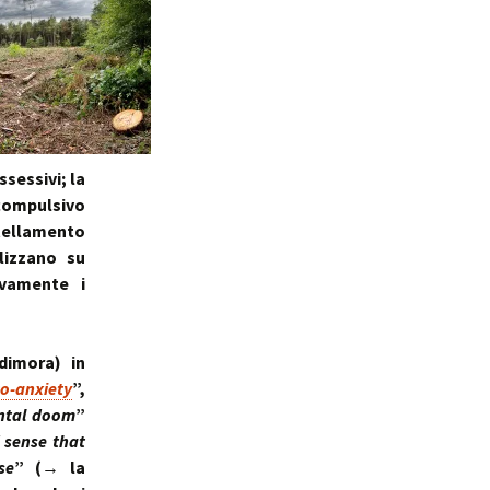
ssessivi; la
compulsivo
rtellamento
lizzano su
vamente i
imora) in
o-anxiety
”,
ental doom
”
 sense that
se
”
(→ la