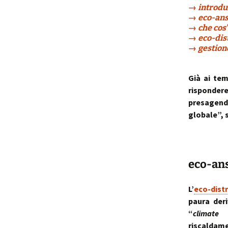
→ introdu
→ eco-ansi
→ che cos’
→ eco-dist
→ gestione
Già ai tem
rispondere
presagend
globale”, s
eco-ans
L’
eco-dist
paura der
“
climate 
riscaldam