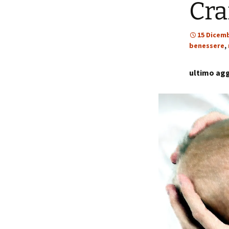
Cra
p
i
15 Dicem
benessere
,
t
ultimo agg