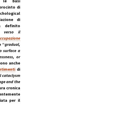
 le basi
procinto di
ological
iazione di
a definito
 verso il
ccupazione
e “
gradual,
o surface a
essness, or
sono anche
ntimenti
di
l cataclysm
nge and the
ura cronica
rentemente
ata per il