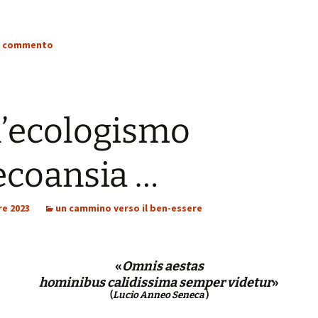
stress:
Sindrome Gener
d’Adattamento
n commento
l’ecologismo
’ecoansia …
re 2023
un cammino verso il ben-essere
«
Omnis aestas
hominibus calidissima semper videtur
»
(
Lucio Anneo Seneca
)