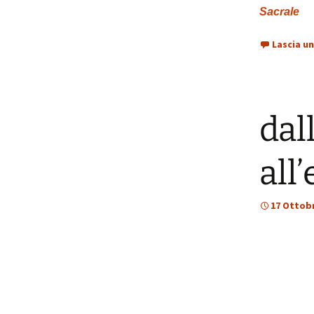
Sacrale
Lascia u
dal
all
17 Ottob