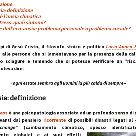
zione
a: definizione
è l’ansia climatica
ress: quali sintomi?
 dell’eco-ansia: problema personale o problema sociale?
pi di Gesù Cristo, il filosofo stoico e politico
Lucio Anneo 
 alle persone che si lamentavano per la presenza della cal
o sciagure e temendo che si potesse verificare un “ris
oleva dire:
«
ogni estate sembra agli uomini la più calda di sempre
»
ia: definizione
ress
è una psicopatologia associata ad un profondo senso di d
ivanti dal pensiero
ricorrente
di possibili disastri legati al
change
” (cambiamento climatico, spesso identifica
ento globale)
e ai suoi effetti