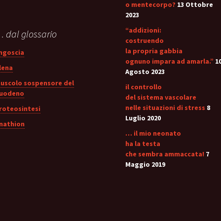
o mentecorpo?
13 Ottobre
2023
“addizioni:
 dal glossario
costruendo
la propria gabbia
ngoscia
ognuno impara ad amarla.”
1
lena
Agosto 2023
uscolo sospensore del
il controllo
uodeno
del sistema vascolare
nelle situazioni di stress
8
roteosintesi
Luglio 2020
nathion
… il mio neonato
ha la testa
che sembra ammaccata!
7
Maggio 2019