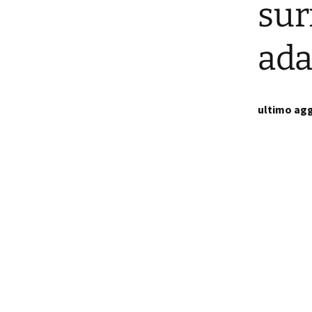
sur
p
i
ada
t
ultimo agg