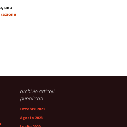
ale
Sindrome
o, una
della Valvola di Houston
grazione
archivio articoli
pubblicati
Ottobre 2023
Agosto 2023
a
Luglio 2020