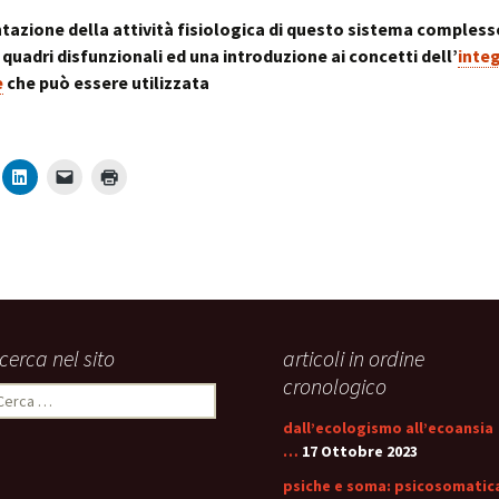
stress:
Sindrome Gener
tazione della attività fisiologica di questo sistema compless
d’Adattamento
 quadri disfunzionali ed una introduzione ai concetti dell’
inte
e
che può essere utilizzata
icerca nel sito
articoli in ordine
cronologico
icerca
er:
dall’ecologismo all’ecoansia
…
17 Ottobre 2023
psiche e soma: psicosomatic