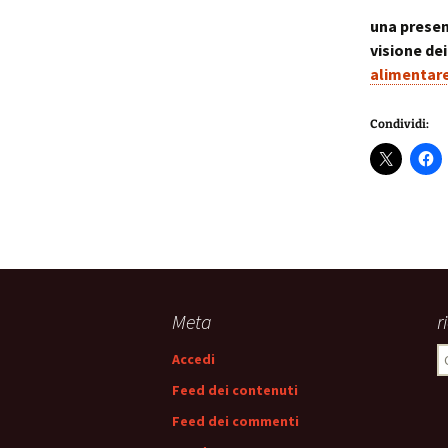
una presen
visione dei
alimentar
Condividi:
Meta
r
R
Accedi
p
Feed dei contenuti
Feed dei commenti