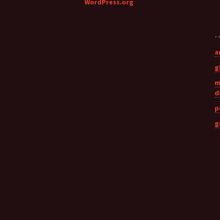
WordPress.org
…
a
g
m
d
p
g