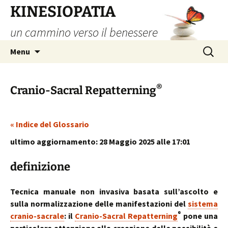
Vai
KINESIOPATIA
al
un cammino verso il benessere
contenuto
Ricerca
Menu
per:
®
Cranio-Sacral Repatterning
« Indice del Glossario
ultimo aggiornamento: 28 Maggio 2025 alle 17:01
definizione
Tecnica manuale non invasiva basata sull’ascolto e
sulla normalizzazione delle manifestazioni del
sistema
®
cranio-sacrale
: il
Cranio-Sacral Repatterning
pone una