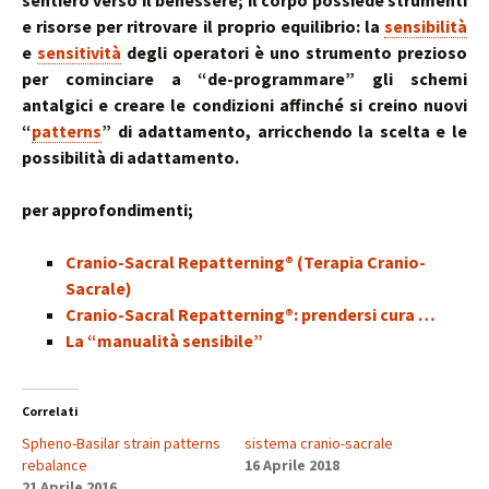
sentiero verso il benessere; il corpo possiede strumenti
e risorse per ritrovare il proprio equilibrio: la
sensibilità
e
sensitività
degli operatori è uno strumento prezioso
per cominciare a “de-programmare” gli schemi
antalgici e creare le condizioni affinché si creino nuovi
“
patterns
” di adattamento, arricchendo la scelta e le
possibilità di adattamento.
per approfondimenti;
Cranio-Sacral Repatterning® (Terapia Cranio-
Sacrale)
Cranio-Sacral Repatterning®: prendersi cura …
La “manualità sensibile”
Correlati
Spheno-Basilar strain patterns
sistema cranio-sacrale
rebalance
16 Aprile 2018
21 Aprile 2016