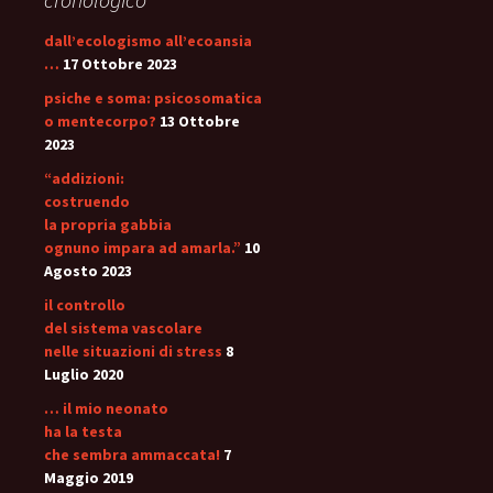
dall’ecologismo all’ecoansia
…
17 Ottobre 2023
psiche e soma: psicosomatica
o mentecorpo?
13 Ottobre
2023
“addizioni:
costruendo
la propria gabbia
ognuno impara ad amarla.”
10
Agosto 2023
il controllo
del sistema vascolare
nelle situazioni di stress
8
Luglio 2020
… il mio neonato
ha la testa
che sembra ammaccata!
7
Maggio 2019