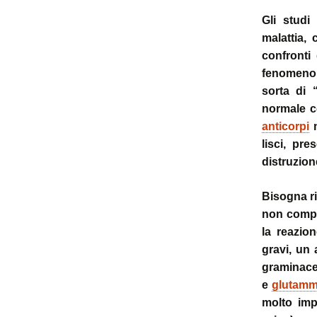
Gli studi
malattia,
confronti
fenomeno d
sorta di 
normale c
anticorpi
n
lisci, pr
distruzione
Bisogna ri
non comp
la reazio
gravi, un 
graminace
e
glutamm
molto impo