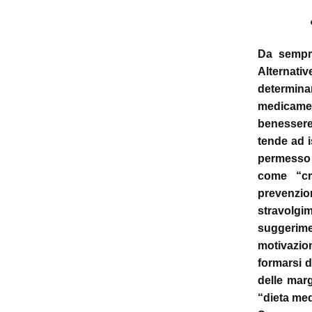
p
i
Da sempre
Alternat
t
determin
medicamen
benessere
tende ad i
permesso 
come “cre
prevenzi
stravolgim
suggerime
motivazion
formarsi d
delle marg
“dieta med