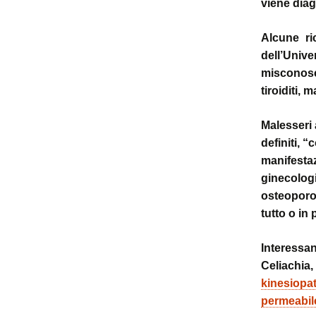
viene diag
Alcune ri
dell’Unive
misconosc
tiroiditi, 
Malesseri 
definiti, “c
manifest
ginecolog
osteoporos
tutto o in 
Interessa
Celiachia
kinesiopat
permeabil