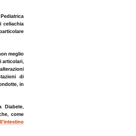
Pediatrica
i celiachia
articolare
 non meglio
articolari,
terazioni
tazioni di
ondotte, in
 Diabete,
 che, come
’intestino