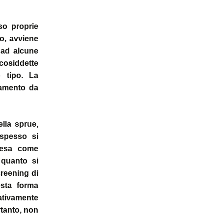
so proprie
o, avviene
 ad alcune
 cosiddette
o tipo. La
tamento da
ella sprue,
 spesso si
ntesa come
 quanto si
reening di
esta forma
lativamente
tanto, non