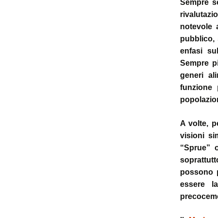
Sempre se
rivalutazi
notevole 
pubblico,
enfasi su
Sempre più
generi al
funzione 
popolazio
A volte, 
visioni si
“Sprue” 
soprattut
possono p
essere l
precocemen