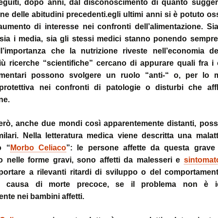
~ la ruot
guiti, dopo anni, dal disconoscimento di quanto suggeri
one delle abitudini precedenti.egli ultimi anni si è potuto o
muscolo:
Deambul
un sistema integ
la riequil
Postura :
aumento di interesse nei confronti dell’alimentazione. Sia
“cinque 
distorsio
rachidee
 sia i media, sia gli stessi medici stanno ponendo sempr
omocisteina:
pelvico e
ll’importanza che la nutrizione riveste nell’economia del
il killer silenzioso
le distor
postural
 ricerche “scientifiche” cercano di appurare quali fra i 
seno:
Massaggi
La Biochi
imentari possono svolgere un ruolo “anti-“ o, per lo
ciò che la donna
Riflessi 
Stress: l
protettiva nei confronti di patologie o disturbi che aff
per offrire il suo
Metameri
ipofisi- s
sindromi
ne.
sindrome
Riequilib
delle faccette art
in Kinesi
però, anche due mondi così apparentemente distanti, pos
le articolazioni
Transazi
zigoapofisarie
& Kinesi
milari. Nella letteratura medica viene descritta una malatt
Osteopat
o “
Morbo Celiaco
”: le persone affette da questa grave 
sindrome di Baas
to nelle forme gravi, sono affetti da malesseri e
sintomat
osteofitosi del 
Somatoem
percezio
ortare a rilevanti ritardi di sviluppo o del comportament
sindrome di Tiet
a causa di morte precoce, se il problema non è ide
un dolore localiz
te nei bambini affetti.
all’angolo di Loui