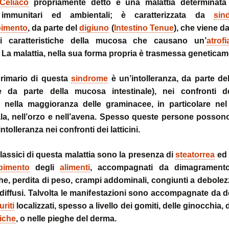
stress:
Celiaco
propriamente detto è una malattia determinata 
Sindrome Gener
, immunitari ed ambientali; è caratterizzata da
sin
d’Adattamento
bimento
, da parte del
digiuno
(
Intestino Tenue
), che viene 
ni caratteristiche della mucosa che causano un’
atrofi
i. La malattia, nella sua forma propria è trasmessa geneticam
 primario di questa
sindrome
è un’intolleranza, da parte de
re da parte della mucosa intestinale), nei confronti de
 nella maggioranza delle graminacee, in particolare nel
ala, nell’orzo e nell’avena. Spesso queste persone posson
tolleranza nei confronti dei latticini.
lassici di questa malattia sono la presenza di
steatorrea
ed 
bimento
degli
alimenti
, accompagnati da dimagrament
e, perdita di peso, crampi addominali, congiunti a debole
 diffusi. Talvolta le manifestazioni sono accompagnate da d
uriti
localizzati, spesso a livello dei gomiti, delle ginocchia, 
iche
, o nelle pieghe del derma.