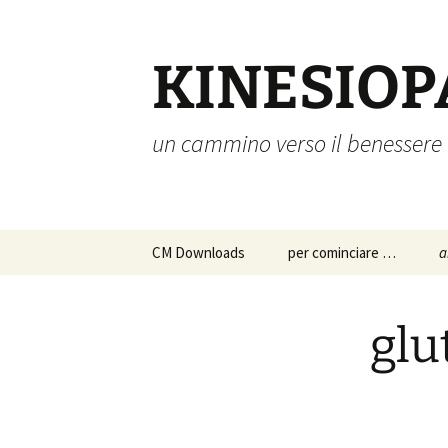
Vai
al
contenuto
KINESIOP
un cammino verso il benessere
CM Downloads
per cominciare …
a
chi siamo
a
p
glu
s
istruzioni per l’uso
c
approfondimenti
p
d
a