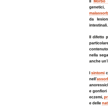
Il
Morbo 
genetici
malassor
da lesio
intestinal
Il difetto
particola
contenuto
nella seg
anche un’in
I
sintomi
c
nell’
assor
anoressich
e gonfiori
eczemi,
pr
e delle
nat