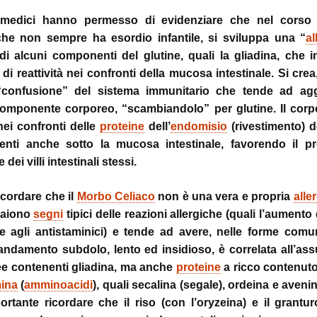
 medici hanno permesso di evidenziare che nel corso
 che non sempre ha esordio infantile, si sviluppa una “
al
 di alcuni componenti del glutine, quali la gliadina, che 
i reattività nei confronti della mucosa intestinale. Si crea
“confusione” del sistema immunitario che tende ad ag
omponente corporeo, “scambiandolo” per glutine. Il corp
ei confronti delle
proteine
dell’
endomisio
(rivestimento) d
esenti anche sotto la mucosa intestinale, favorendo il p
 dei villi intestinali stessi.
cordare che il
Morbo Celiaco
non è una vera e propria
alle
aiono
segni
tipici delle reazioni allergiche (quali l’aumento 
ne agli antistaminici) e tende ad avere, nelle forme com
andamento subdolo, lento ed insidioso, è correlata all’as
e contenenti gliadina, ma anche
proteine
a ricco contenuto
ina
(
amminoacidi
), quali secalina (segale), ordeina e avenin
rtante ricordare che il riso (con l’oryzeina) e il grantu