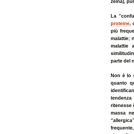
zeina), pu
La “confu
proteine
,
più frequ
malattie; 
malattie 
similitud
parte del 
Non è lo s
quanto qu
identific
tendenza
ritenesse 
massa nel
“allergica
frequente