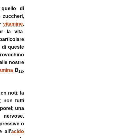
quello di
 zuccheri,
he
vitamine
,
r la vita.
particolare
di queste
provochino
lle nostre
tamina
B
,
12
n noti: la
 non tutti
rporei; una
 nervose,
pressive o
 all’
acido