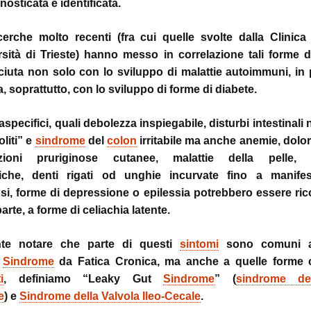
nosticata e identificata.
cerche molto recenti (fra cui quelle svolte dalla Clinica 
rsità di Trieste) hanno messo in correlazione tali forme d
iuta non solo con lo sviluppo di malattie autoimmuni, in p
ma, soprattutto, con lo sviluppo di forme di diabete.
aspecifici, quali debolezza inspiegabile, disturbi intestinali
oliti” e
sindrome
del
colon
irritabile ma anche anemie, dolori 
azioni pruriginose cutanee, malattie della pelle, al
iche, denti rigati od unghie incurvate fino a manifes
i, forme di depressione o epilessia potrebbero essere ric
parte, a forme di celiachia latente.
nte notare che parte di questi
sintomi
sono comuni a
,
Sindrome
da Fatica Cronica, ma anche a quelle forme
i
, definiamo “Leaky Gut
Sindrome
” (
sindrome dell
e
) e
Sindrome della Valvola Ileo-Cecale
.