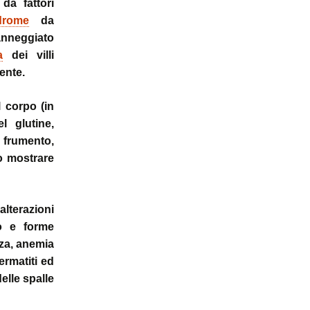
da fattori
ale
Sindrome
drome
da
della Valvola di Houston
danneggiato
a
dei villi
ente.
l corpo (in
l glutine,
 frumento,
o mostrare
alterazioni
o e forme
zza, anemia
ermatiti ed
delle spalle