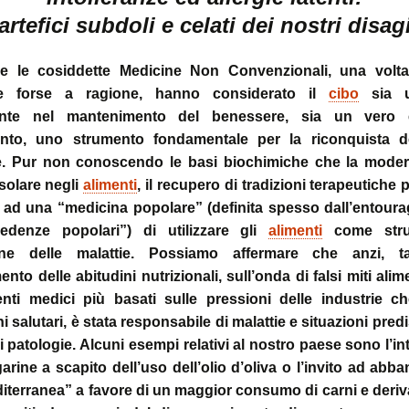
sull’uso dei cookies
o artrosi cervicale
Anno Zero
La “Manualità Sens
problematiche fu
artefici subdoli e celati dei nostri disag
synopsis ~ volume 
e disfunzionalità
ortraits:
kinesiopatia.it:
Annarita Piras
Cranio-Sacral
Modena Sud →
Cranio-Sa
 volti del lavoro
scopi & obiettivi
Repatterning® (Terapia
Centro di
colite spastica:
Repatter
Cranio-Sacrale)
Kinesiologia
la Sindrome
Anno Zero
dolore
base
 le cosiddette Medicine Non Convenzionali, una volt
Elisabetta Verdigi
Transazionale
dell’Intestino Irrit
synopsis ~ volume
ive forse a ragione, hanno considerato il
cibo
sia u
ecniche
arco diastaltico
Kinesiopatia®
apparato
ante nel mantenimento del benessere, sia un vero 
Osteopatica:
Sala dei Rosoni
Kinesiopatia®:
Anno Zero
stomatog
l’arte del prendersi cura
ascolto attivo
una disciplina
synopsis ~ volume
relazioni
to, uno strumento fondamentale per la riconquista d
“terapeutica”
integraz
. Pur non conoscendo le basi biochimiche che la moder
®
Oltrelostress Coaching
area riservata
Anno Zero
Diafram
solare negli
alimenti
, il recupero di tradizioni terapeutiche 
lombalgia,
synopsis ~ volume
Il “Cervello Trino
Baromet
& Gabbia
mal di schiena, sci
ed il sistema
Comport
ad una “medicina popolare” (definita spesso dall’entour
malattie o sintomi
neuro-vascolare
denze popolari”) di utilizzare gli
alimenti
come stru
Anno Zero
Stress ÷
synopsis ~ volume
Cibus
Equilibrio
one delle malattie. Possiamo affermare che anzi, tal
mal di testa
il midollo spinale
l’emozion
ento delle abitudini nutrizionali, sull’onda di falsi miti alim
Anno Zero
Posture 
®
nti medici più basati sulle pressioni delle industrie ch
meningiti, mening
synopsis ~ volume
Kinesiopatia
il rachide
Cisti Ene
meningiti subclini
& Stress
repatter
Somatizz
i salutari, è stata responsabile di malattie e situazioni predi
possibile causa di
kinesiop
– Memori
molteplici disturbi
i patologie. Alcuni esempi relativi al nostro paese sono l’i
legamento di Cle
arine a scapito dell’uso dell’olio d’oliva o l’invito ad abb
un legame fra a
Kinesiolo
Brain St
genitale femmini
Transazi
prende il
iterranea” a favore di un maggior consumo di carni e deriva
ed intestino
Kinesiop
“bestia” 