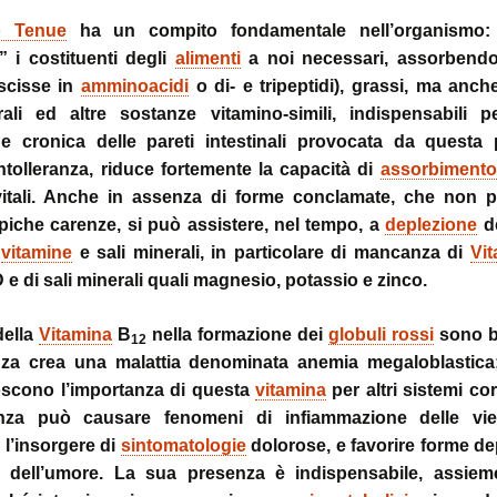
no Tenue
ha un compito fondamentale nell’organismo: 
” i costituenti degli
alimenti
a noi necessari, assorbendo
scisse in
amminoacidi
o di- e tripeptidi), grassi, ma anc
rali ed altre sostanze vitamino-simili, indispensabili pe
one cronica delle pareti intestinali provocata da questa 
ntolleranza, riduce fortemente la capacità di
assorbimento
itali. Anche in assenza di forme conclamate, che non 
iche carenze, si può assistere, nel tempo, a
deplezione
de
i
vitamine
e sali minerali, in particolare di mancanza di
Vi
 e di sali minerali quali magnesio, potassio e zinco.
 della
Vitamina
B
nella formazione dei
globuli rossi
sono be
12
za crea una malattia denominata anemia megaloblastica;
scono l’importanza di questa
vitamina
per altri sistemi co
nza può causare fenomeni di infiammazione delle vie
l’insorgere di
sintomatologie
dolorose, e favorire forme de
ni dell’umore. La sua presenza è indispensabile, assieme