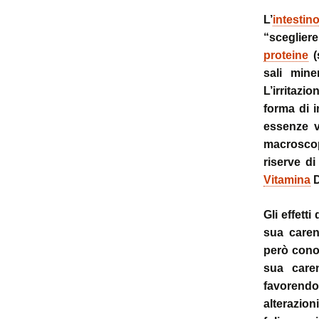
L’
intesti
“scegliere
proteine
(
sali mine
L’irritazi
forma di i
essenze v
macroscop
riserve d
Vitamina
D
Gli effetti
sua caren
però cono
sua care
favorendo 
alterazio