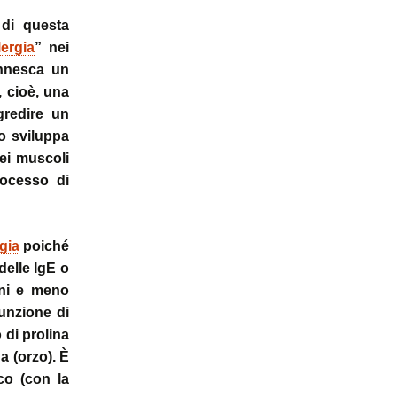
 di questa
lergia
” nei
innesca un
, cioè, una
gredire un
o sviluppa
ei muscoli
rocesso di
rgia
poiché
delle IgE o
uni e meno
sunzione di
 di prolina
a (orzo). È
rco (con la