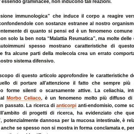
r essendo graminacee, non inducono tali reazioni.
sione immunologica” che induce il corpo a reagire ver
 confondendole con sostanze estranee al nostro organism
entemente di quanto si pensi ed è un fenomeno comune
non solo la ben nota “Malattia Reumatica”, ma molte delle
autoimmuni spesso mostrano caratteristiche di quest
ine fra alcune parti della molecola crea un errato compor
nostro sistema difensivo.
copo di questo articolo approfondire le caratteristiche d
ello di portare all’attenzione il fatto che sempre più
ano forme silenti o scarsamente attive. La celiachia, i
 al
Morbo Celiaco
, è un fenomeno molto più diffuso di
in passato. La ricerca di
anticorpi
anti-endomisio, come sc
l’ambito di progetti di ricerca, ha evidenziato che qu
”, potenzialmente dannosa per la mucosa intestinale, è re
, anche se spesso non si mostra in forma conclamata e, per