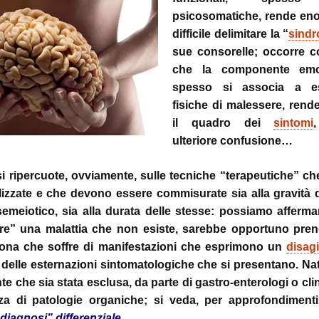
~ la ruot
psicosomatiche, rende e
muscolo:
Deambul
un sistema integ
la riequil
Postura :
difficile delimitare la “
sind
“cinque 
distorsio
sue consorelle; occorre c
rachidee
omocisteina:
pelvico e
che la componente emo
il killer silenzioso
le distor
postural
spesso si associa a es
fisiche di malessere, rend
seno:
Massaggi
La Biochi
ciò che la donna
Riflessi 
Stress: l
il quadro dei
sintomi
per offrire il suo
Metameri
ipofisi- s
sindromi
ulteriore confusione…
sindrome
Riequilib
delle faccette art
in Kinesi
si ripercuote, ovviamente, sulle tecniche “terapeutiche” 
le articolazioni
Transazi
zigoapofisarie
& Kinesi
ilizzate e che devono essere commisurate sia alla gravità 
Osteopat
emeiotico, sia alla durata delle stesse: possiamo afferma
sindrome di Baas
re” una malattia che non esiste, sarebbe opportuno pren
osteofitosi del 
Somatoem
percezio
sona che soffre di manifestazioni che esprimono un
disag
delle esternazioni sintomatologiche che si presentano. Na
sindrome di Tiet
un dolore localiz
te che sia stata esclusa, da parte di gastro-enterologi o clin
all’angolo di Loui
za di patologie organiche; si veda, per approfondiment
 “diagnosi” differenziale
.