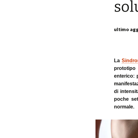
sol
p
i
ultimo agg
t
La
Sindrom
prototipo
enterico:
manifestaz
di intensi
poche set
normale.