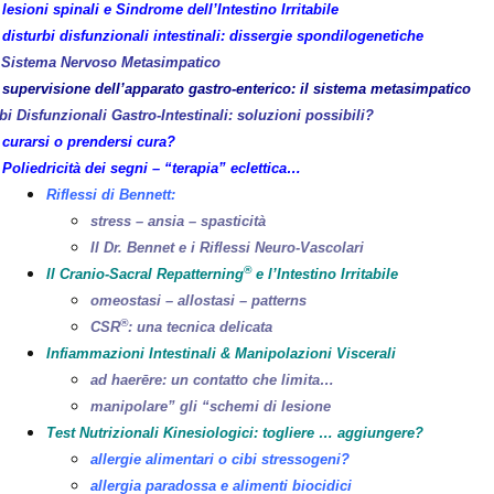
lesioni spinali e Sindrome dell’Intestino Irritabile
disturbi disfunzionali intestinali: dissergie spondilogenetiche
 Sistema Nervoso Metasimpatico
supervisione dell’apparato gastro-enterico: il sistema metasimpatico
bi Disfunzionali Gastro-Intestinali: soluzioni possibili?
curarsi o prendersi cura?
Poliedricità dei segni – “terapia” eclettica…
Riflessi di Bennett:
stress – ansia – spasticità
Il Dr. Bennet e i Riflessi Neuro-Vascolari
®
Il Cranio-Sacral Repatterning
e l’Intestino Irritabile
omeostasi – allostasi – patterns
®
CSR
: una tecnica delicata
Infiammazioni Intestinali & Manipolazioni Viscerali
ad haerēre: un contatto che limita…
manipolare” gli “schemi di lesione
Test Nutrizionali Kinesiologici: togliere … aggiungere?
allergie alimentari o cibi stressogeni?
allergia paradossa e alimenti biocidici