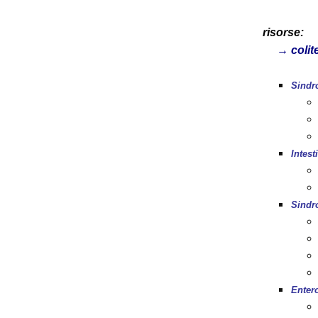
risorse:
→
colit
Sindro
Intest
Sindro
Enter