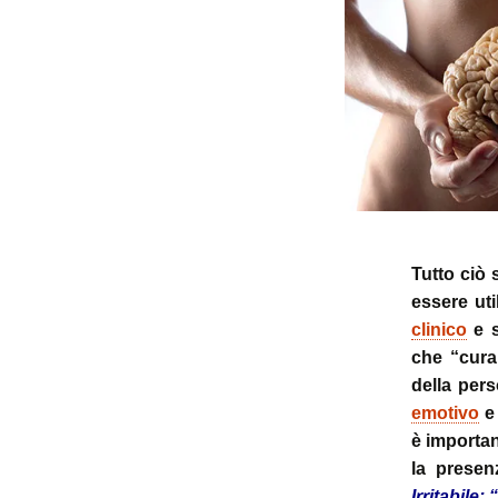
Tutto ciò 
essere ut
clinico
e s
che “cura
della per
emotivo
e 
è importan
la presen
Irritabile: