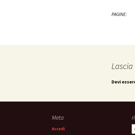
PAGINE:
Lascia
Devi esse
Meta
r
R
Accedi
p