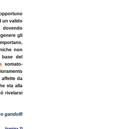
ale
Sindrome
della Valvola di Houston
 opportuno
d un valido
ur dovendo
 genere gli
comportano,
cniche non
a base del
s
somato-
lioramento
 affette da
e sta alla
ò rivelarsi
o gandolfi
ca… (pagina 2)