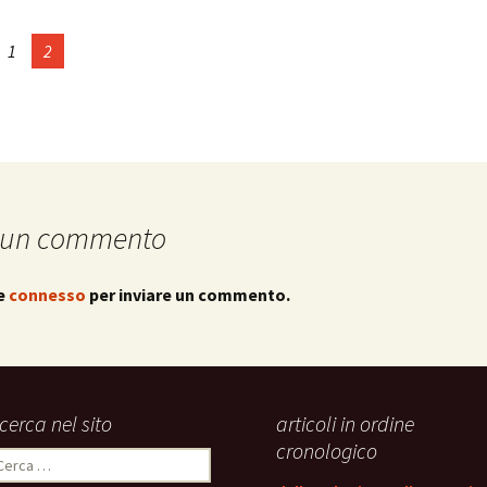
1
2
 un commento
re
connesso
per inviare un commento.
icerca nel sito
articoli in ordine
cronologico
icerca
er: