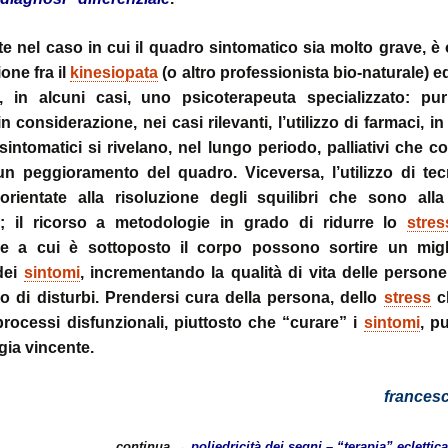
stress:
Sindrome Gener
d’Adattamento
e nel caso in cui il quadro sintomatico sia molto grave, è
one fra il
kinesiopata
(o altro professionista bio-naturale) e
 in alcuni casi, uno psicoterapeuta specializzato: p
n considerazione, nei casi rilevanti, l’utilizzo di farmaci, in
 sintomatici si rivelano, nel lungo periodo, palliativi che 
un peggioramento del quadro. Viceversa, l’utilizzo di te
 orientate alla risoluzione degli squilibri che sono all
; il ricorso a metodologie in grado di ridurre lo
stres
e a cui è sottoposto il corpo possono sortire un mig
dei
sintomi
, incrementando la qualità di vita delle persone
o di disturbi. Prendersi cura della persona, dello
stress
ch
rocessi disfunzionali, piuttosto che “curare” i
sintomi
, pu
gia vincente.
francesc
continua
→
poliedricità dei segni – “terapia” ecletti