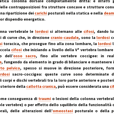
~ la ruot
tetica colonna dorsale completamente dritta: è infatti g
elle contrapposizioni fra strutture concave e strutture con
muscolo:
Deambul
un sistema integ
la riequil
Postura :
una ripartizione dei
carichi
posturali nella statica e nella
deam
“cinque 
distorsio
or dispendio energetico.
rachidee
omocisteina:
pelvico e
il killer silenzioso
le distor
postural
onna vertebrale le
lordosi
si alternano alle
cifosi
, dando l
i di curve che, in direzione
cranio-caudale
, sono la
lordosi
ce
seno:
Massaggi
La Biochi
ciò che la donna
Riflessi 
Stress: l
si
toracica, che prosegue fino alla zona lombare, la
lordosi
l
per offrire il suo
Metameri
ipofisi- s
a
piccola
cifosi
che iniziando a livello della V
vertebra lombare 
sindromi
 dell’
osso sacro
, fino alle vertebre coccigee: in real
sindrome
Riequilib
delle faccette art
in Kinesi
e
, fungendo da elemento in grado di bilanciare e mantenere 
le articolazioni
Transazi
to pelvico
, spesso si muove in direzione posteriore, fo
zigoapofisarie
& Kinesi
Osteopat
ordosi
sacro-coccigea: queste curve sono determinate d
i corpi e dischi vertebrali tra la loro parte anteriore e poster
sindrome di Baas
osteofitosi del 
Somatoem
osteriore della
callotta cranica
, può essere considerata una
ci
percezio
sindrome di Tiet
ome conseguenza di
traumi
o lesioni della colonna vertebra
un dolore localiz
all’angolo di Loui
ole vertebre) o per effetto dello squilibrio della funzionalità 
rali, delle alterazioni dell’
omeostasi
posturale o della p