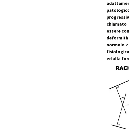
adattament
patologico
progressi
chiamato 
essere co
deformità
normale c
fisiologic
ed alla fo