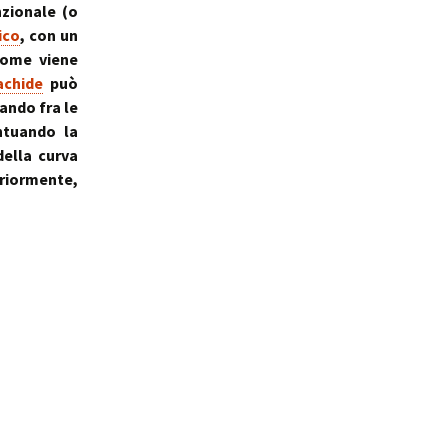
nzionale (o
ale
Sindrome
della Valvola di Houston
ico
, con un
ome viene
achide
può
ando fra le
ntuando la
ella curva
riormente,