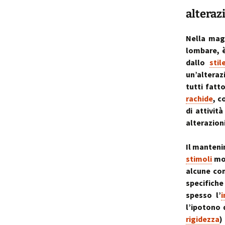
alteraz
Nella magg
lombare, 
dallo
stil
un’alterazi
tutti fatt
rachide
, c
di attivit
alterazion
Il manteni
stimoli
mot
alcune com
specifiche
spesso l’
i
l’ipotono 
rigidezza
)