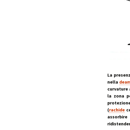
La presenz
nella
deam
curvature
la zona p
protezio
(
rachide
ce
assorbir
ridistender