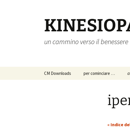
Vai
al
contenuto
KINESIOP
un cammino verso il benessere
CM Downloads
per cominciare …
a
chi siamo
a
p
ipe
s
istruzioni per l’uso
c
approfondimenti
p
« Indice de
d
a