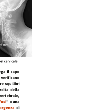
ega il capo
 verificano
e squilibri
rdita della
ertebrale,
fosi
” o una
sorgenza
di