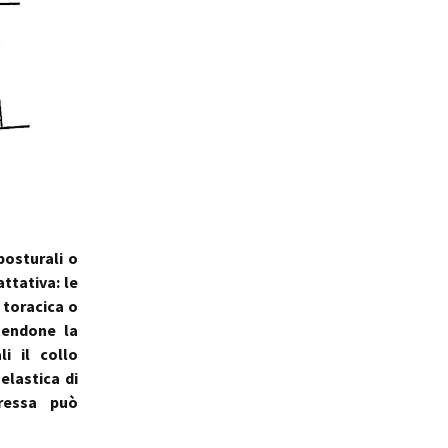
osturali o
ttativa: le
a toracica o
tendone la
li il collo
elastica di
ressa può