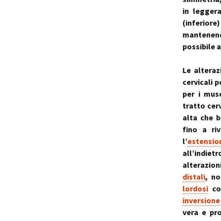
in legger
(inferi
mantenendo
possibile 
Le alteraz
cervicali 
per i mus
tratto cer
alta che b
fino a ri
l’
estensio
all’indiet
alterazion
distali
, no
lordosi
co
inversione
vera e pro