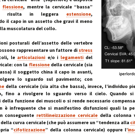
a
flessione
, mentre la cervicale “bassa”
ore) risulta in leggera
estensione
,
 il capo in un assetto che gravi il meno
alla muscolatura del collo.
ioni posturali dell’assetto delle vertebre
possono rappresentare un fattore di
stress
coli, le
articolazioni
e/o i
legamenti
del
vicale: con la
flessione
della cervicale (sia
assa) il soggetto china il capo in avanti,
volgere lo sguardo sul pavimento; con
ne
della cervicale (sia alta che bassa), invece, l’individuo pi
ro, fino a rivolgere lo sguardo verso il cielo. Quando si
i della funzione dei muscoli o si rende necessario compensar
n è infrequente che si manifestino disfunzioni quali la pe
n conseguente
rettilineizzazione cervicale
della colonna v
della curva cervicale (che può assumere un “tendenza alla
ci
pria “
cifotizzazione
” della colonna cervicale) oppure l’
in