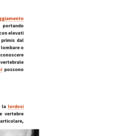
ggiamento
 portando
con elevati
 primis dal
a lombare o
iconoscere
 vertebrale
i
possono
; la
lordosi
le vertebre
particolare,