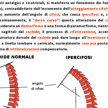
stress:
i antalgici o cicatriziali, si manifesta un fenomeno dis-fu
Sindrome Gener
d’Adattamento
), contraddistinto dall’incremento dell’
atteggiamento cifot
vo aumento dell’angolo di
cifosi
, che causa
ipercifosi
o, c
comunemente, il “
dorso curvo
”: questa alterazione del
r
nsiderata un
dismorfismo
o una forma di paramorfismo, rientr
 sagittali del
rachide
; il processo di
cifotizzazione
, acce
urvatura dorsale del
rachide
può dare luogo all’
inversione
d
a a livello lombare o cervicale, normalmente
concava
poste
rma di
rettilineizzazioni
compensatorie.