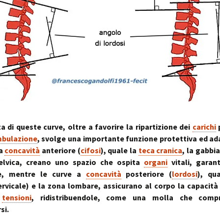
a di queste curve, oltre a favorire la ripartizione dei
carichi
p
bulazione
, svolge una importante funzione protettiva ed ada
 a
concavità
anteriore (
cifosi
), quale la
teca cranica
, la gabbi
elvica, creano uno spazio che ospita
organi
vitali, garan
ne, mentre le curve a
concavità
posteriore (
lordosi
), qua
rvicale) e la zona lombare, assicurano al corpo la capacità 
e
tensioni
, ridistribuendole, come una molla che comp
si.