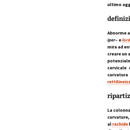
ultimo agg
p
i
definiz
t
Abnorme a
iper
– e
lor
mira ad en
creare un 
potenzial
cervicale
curvatur
rettilinei
riparti
La colonna
curvatur
al
rachide