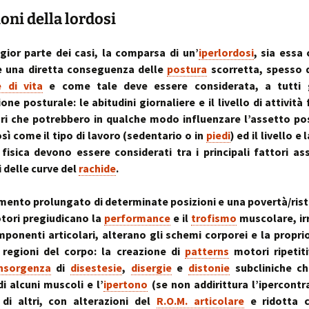
ioni della lordosi
ior parte dei casi, la comparsa di un’
iperlordosi
, sia essa 
è una diretta conseguenza delle
postura
scorretta, spesso 
e di vita
e come tale deve essere considerata, a tutti gl
one posturale: le abitudini giornaliere e il livello di attività
ori che potrebbero in qualche modo influenzare l’assetto po
osì come il tipo di lavoro (sedentario o in
piedi
) ed il livello e
à fisica devono essere considerati tra i principali fattori ass
i delle curve del
rachide
.
mento prolungato di determinate posizioni e una povertà/rist
ori pregiudicano la
performance
e il
trofismo
muscolare, ir
ponenti articolari, alterano gli schemi corporei e la propri
 regioni del corpo: la creazione di
patterns
motori ripetit
nsorgenza
di
disestesie
,
disergie
e
distonie
subcliniche c
di alcuni muscoli e l’
ipertono
(se non addirittura l’ipercontr
 di altri, con alterazioni del
R.O.M. articolare
e ridotta c