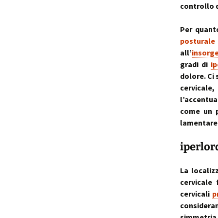
controllo 
Per quanto
posturale
all’
insorg
gradi di
ip
dolore. Ci
cervicale
l’accentu
come un p
lamentare d
iperlor
La localiz
cervicale 
cervicali
p
consideran
simmetria,