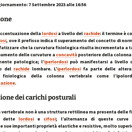
iornamento: 7 Settembre 2023 alle 16:56
sull’uso dei cookies
o artrosi cervicale
Anno Zero
La “Manualità Sens
problematiche fu
synopsis ~ volume 
e disfunzionalità
ortraits:
kinesiopatia.it:
Annarita Piras
Cranio-Sacral
Modena Sud →
Cranio-Sa
 volti del lavoro
scopi & obiettivi
Repatterning® (Terapia
Centro di
colite spastica:
Repatter
ione
Cranio-Sacrale)
Kinesiologia
la Sindrome
Anno Zero
dolore
base
Elisabetta Verdigi
Transazionale
dell’Intestino Irrit
synopsis ~ volume
ecniche
arco diastaltico
ccentuazione della
lordosi
a livello del
rachide
: il termine è 
Kinesiopatia®
apparato
Osteopatica:
Sala dei Rosoni
Kinesiopatia®:
Anno Zero
stomatog
dosi
, ove il prefisso indica il superamento del concetto di norm
l’arte del prendersi cura
ascolto attivo
una disciplina
synopsis ~ volume
relazioni
fatizzare che la curvatura fisiologica risulta incrementata a t
“terapeutica”
integraz
aumento delle curvature a
concavità
posteriore della colonna
®
Oltrelostress Coaching
area riservata
Anno Zero
Diafram
mente patologica; l’
iperlordosi
può manifestarsi a livello 
lombalgia,
synopsis ~ volume
Il “Cervello Trino
Baromet
& Gabbia
mal di schiena, sci
ed il sistema
Comport
 o del
rachide
lombare. L’
iperlordosi
fa parte delle alteraz
malattie o sintomi
neuro-vascolare
Anno Zero
Stress ÷
a fisiologica della colonna vertebrale come l’ipolor
synopsis ~ volume
Cibus
Equilibrio
zzazione
.
mal di testa
il midollo spinale
l’emozion
Anno Zero
Posture 
zione dei carichi posturali
®
meningiti, mening
synopsis ~ volume
Kinesiopatia
il rachide
Cisti Ene
meningiti subclini
& Stress
repatter
Somatizz
possibile causa di
kinesiop
– Memori
molteplici disturbi
 vertebrale non è una struttura rettilinea ma presenta delle f
legamento di Cle
e, dette
lordosi
e
cifosi
; l’alternanza di queste curve 
un legame fra a
Kinesiolo
Brain St
genitale femmini
Transazi
prende il
le sue importanti proprietà elastiche e resistive, molto superio
ed intestino
Kinesiop
“bestia” 