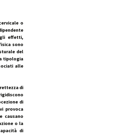
cervicale o
dipendente
i effetti,
 fisica sono
sturale del
 la tipologia
ociati alle
rettezza di
rigidiscono
ocezione di
ivi provoca
he causano
azione o la
apacità di