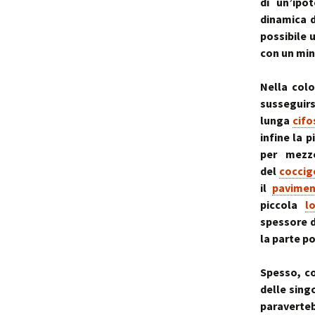
di un’ipo
dinamica d
possibile 
con un min
Nella col
susseguirs
lunga
cifo
infine la 
per mezzo
del
coccig
il
pavimen
piccola
l
spessore d
la parte p
Spesso, c
delle sing
paraverteb