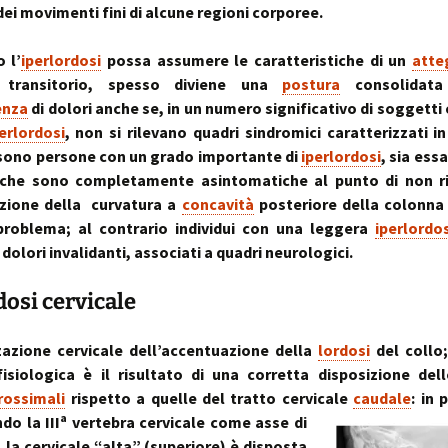
dei movimenti fini di alcune regioni corporee.
 l’
iperlordosi
possa assumere le caratteristiche di un
atte
transitorio, spesso diviene una
postura
consolidata
enza
di dolori anche se, in un numero significativo di soggetti 
erlordosi
, non si rilevano quadri sindromici caratterizzati in
 sono persone con un grado importante di
iperlordosi
, sia ess
, che sono completamente asintomatiche al punto di non r
azione della curvatura a
concavità
posteriore della colonna
roblema; al contrario individui con una leggera
iperlordos
olori invalidanti, associati a quadri neurologici.
dosi cervicale
zazione cervicale dell’accentuazione della
lordosi
del collo
fisiologica è il risultato di una corretta disposizione del
rossimali
rispetto a quelle del tratto cervicale
caudale
: in 
a
do la III
vertebra cervicale come asse di
 la cervicale “alta” (superiore) è disposta