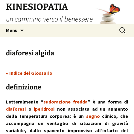
Vai
KINESIOPATIA
al
un cammino verso il benessere
contenuto
Ricerca
Menu
per:
diaforesi algida
« Indice del Glossario
definizione
Letteralmente “
sudorazione fredda
” è una forma di
diaforesi
o
iperidrosi
non associata ad un aumento
della temperatura corporea: è un
segno
clinico, che
accompagna un ventaglio di situazioni di gravità
variabile, dallo spavento improvviso all’infarto del