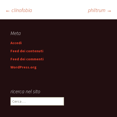
Navigazione
←
clinofobia
philtrum
→
articolo
Meta
Accedi
Feed dei contenuti
Feed dei commenti
WordPress.org
ricerca nel sito
Ricerca
per: