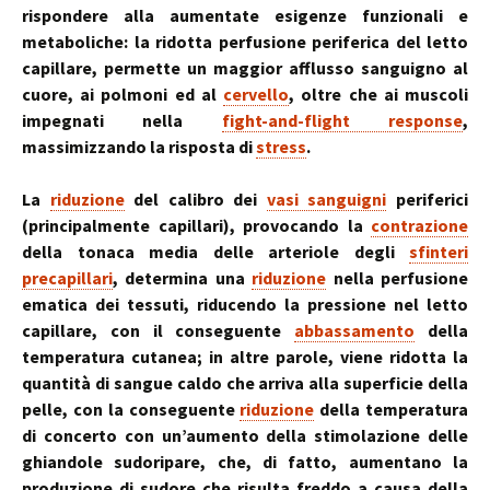
rispondere alla aumentate esigenze funzionali e
metaboliche: la ridotta perfusione periferica del letto
capillare, permette un maggior afflusso sanguigno al
cuore, ai polmoni ed al
cervello
, oltre che ai muscoli
impegnati nella
fight-and-flight response
,
massimizzando la risposta di
stress
.
La
riduzione
del calibro dei
vasi sanguigni
periferici
(principalmente capillari), provocando la
contrazione
della tonaca media delle arteriole degli
sfinteri
precapillari
, determina una
riduzione
nella perfusione
ematica dei tessuti, riducendo la pressione nel letto
capillare, con il conseguente
abbassamento
della
temperatura cutanea; in altre parole, viene ridotta la
quantità di sangue caldo che arriva alla superficie della
pelle, con la conseguente
riduzione
della temperatura
di concerto con un’aumento della stimolazione delle
ghiandole sudoripare, che, di fatto, aumentano la
produzione di sudore che risulta freddo a causa della