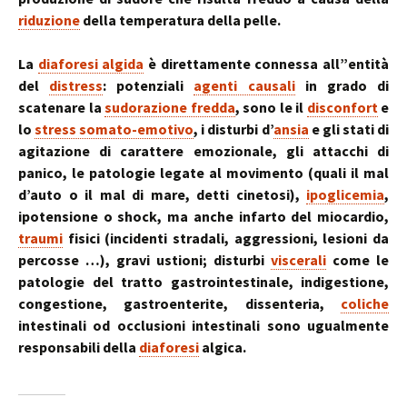
riduzione
della temperatura della pelle.
La
diaforesi algida
è direttamente connessa all”entità
del
distress
: potenziali
agenti causali
in grado di
scatenare la
sudorazione fredda
, sono le il
disconfort
e
lo
stress somato-emotivo
, i disturbi d’
ansia
e gli stati di
agitazione di carattere emozionale, gli attacchi di
panico, le patologie legate al movimento (quali il mal
d’auto o il mal di mare, detti cinetosi),
ipoglicemia
,
ipotensione o shock, ma anche infarto del miocardio,
traumi
fisici (incidenti stradali, aggressioni, lesioni da
percosse …), gravi ustioni; disturbi
viscerali
come le
patologie del tratto gastrointestinale, indigestione,
congestione, gastroenterite, dissenteria,
coliche
intestinali od occlusioni intestinali sono ugualmente
responsabili della
diaforesi
algica.