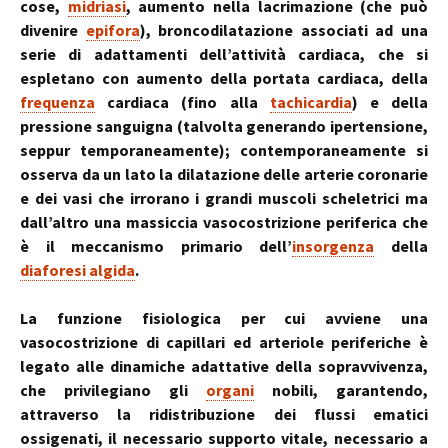
cose,
midriasi
, aumento nella lacrimazione (che può
divenire
epifora
), broncodilatazione associati ad una
serie di adattamenti dell’attività cardiaca, che si
espletano con aumento della portata cardiaca, della
frequenza
cardiaca (fino alla
tachicardia
) e della
pressione sanguigna (talvolta generando ipertensione,
seppur temporaneamente); contemporaneamente si
osserva da un lato la dilatazione delle arterie coronarie
e dei vasi che irrorano i grandi muscoli scheletrici ma
dall’altro una massiccia vasocostrizione periferica che
è il meccanismo primario dell’
insorgenza
della
diaforesi algida
.
La funzione fisiologica per cui avviene una
vasocostrizione di capillari ed arteriole periferiche è
legato alle dinamiche adattative della sopravvivenza,
che privilegiano gli
organi
nobili, garantendo,
attraverso la ridistribuzione dei flussi ematici
ossigenati, il necessario supporto vitale, necessario a