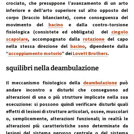
crociato, che presuppone l’avanzamento di un arto
inferiore e dell’arto superiore sul alto opposto del
corpo (braccio bilanciante), come conseguenza del
movimento del
bacino
e dalla contro-torsione
fisiologica (consistete ed obbligata) del
cingolo
scapolare
, accompagnato dalla
rotazione
del capo
nella stessa direzione del
bacino
, dipendente dalla
“
accoppiamento motorio
” dei
Lovett Brothers
.
squilibri nella deambulazione
Il meccanismo fisiologico della
deambulazione
può
andare incontro a disturbi che conseguono ad
alterazioni di una o più strutture implicate nella sua
esecuzione: si possono quindi verificare disturbi quali
effetti di lesioni di strutture articolari, ossee, muscolari
o, semplicemente, alterazioni funzionali; in realtà le
alterazioni più caratteristiche sono determinate da
lesioni del sistema nervoso centrale o del sistema