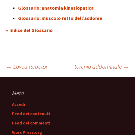
Glossario: anatomia kinesiopatica
Glossario: muscolo retto dell’addome
« Indice del Glossario
Navigazione
←
Lovett Reactor
torchio addominale
→
articolo
Meta
Accedi
Feed dei contenuti
Feed dei commenti
WordPress.org