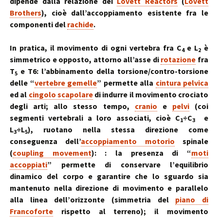
dipende dalla relazione dei
Lovett Reactors
(
Lovett
Brothers
), cioè dall’accoppiamento esistente fra le
componenti del
rachide
.
In pratica, il movimento di ogni vertebra fra C
e L
è
4
2
simmetrico e opposto, attorno all’asse di
rotazione
fra
T
e T6: l’abbinamento della torsione/contro-torsione
5
delle “
vertebre gemelle
” permette alla
cintura pelvica
ed al
cingolo scapolare
di indurre il movimento crociato
degli arti; allo stesso tempo,
cranio
e
pelvi
(coi
segmenti vertebrali a loro associati, cioè C
÷C
e
1
3
L
÷L
), ruotano nella stessa direzione come
3
5
conseguenza dell’
accoppiamento motorio
spinale
(
coupling movement
): : la presenza di “
moti
accoppiati
” permette di conservare l’equilibrio
dinamico del corpo e garantire che lo sguardo sia
mantenuto nella direzione di movimento e parallelo
alla linea dell’orizzonte (simmetria del
piano di
Francoforte
rispetto al terreno); il movimento