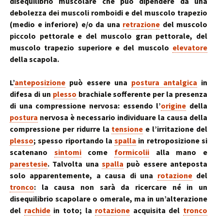
disequilibrio muscolare che può dipendere da una
debolezza dei muscoli romboidi e del muscolo trapezio
(medio e inferiore) e/o da una
retrazione
del muscolo
piccolo pettorale e del muscolo gran pettorale, del
muscolo trapezio superiore e del muscolo
elevatore
della scapola.
L’
anteposizione
può essere una
postura antalgica
in
difesa di un
plesso
brachiale sofferente per la presenza
di una compressione nervosa: essendo l’
origine
della
postura
nervosa è necessario individuare la causa della
compressione per ridurre la
tensione
e l’irritazione del
plesso
; spesso riportando la
spalla
in retroposizione si
scatenano
sintomi
come
formicolii
alla mano e
parestesie
. Talvolta una
spalla
può essere anteposta
solo apparentemente, a causa di una
rotazione
del
tronco
: la causa non sarà da ricercare né in un
disequilibrio scapolare o omerale, ma in un’alterazione
del
rachide
in toto; la
rotazione
acquisita del
tronco