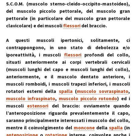
S.C.O.M. (muscolo sterno-cleido-occipito-mastoideo),
del muscolo piccolo pettorale, del muscolo gran
pettorale (in particolare del muscolo gran pettorale
clavicolare) e dei muscoli
flessori
del braccio.
A questi muscoli ipertonici, solitamente, ci
contrappongono, in uno stato di debolezza e/o
iporeattività, i muscoli
flessori
profondi del collo,
situati anteriormente ai corpi vertebrali cervicali
(muscoli lunghi del capo e muscoli lunghi del collo),
anteriormente, e il muscolo dentato anteriore, i
muscoli romboidi, i muscoli trapezi inferiori, i muscoli
rotatori esterni della
spalla
(
muscolo sovraspinato
,
muscolo infraspinato
,
muscolo piccolo rotondo
) ed i
muscoli
estensori
del braccio: ovviamente quando
l’anteroposizione riguarda prevalentemente il capo,
saranno principalmente interessati i muscolo del collo,
mentre il coinvolgimento del
moncone
della
spalla
(in
anteposizione
o
rotazione
interne, coinvolge anche i