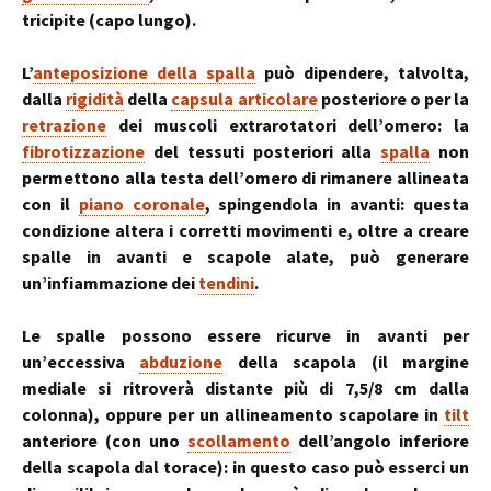
tricipite (capo lungo).
L’
anteposizione della spalla
può dipendere, talvolta,
dalla
rigidità
della
capsula articolare
posteriore o per la
retrazione
dei muscoli extrarotatori dell’omero: la
fibrotizzazione
del tessuti posteriori alla
spalla
non
permettono alla testa dell’omero di rimanere allineata
con il
piano coronale
, spingendola in avanti: questa
condizione altera i corretti movimenti e, oltre a creare
spalle in avanti e scapole alate, può generare
un’infiammazione dei
tendini
.
Le spalle possono essere ricurve in avanti per
un’eccessiva
abduzione
della scapola (il margine
mediale si ritroverà distante più di 7,5/8 cm dalla
colonna), oppure per un allineamento scapolare in
tilt
anteriore (con uno
scollamento
dell’angolo inferiore
della scapola dal torace): in questo caso può esserci un