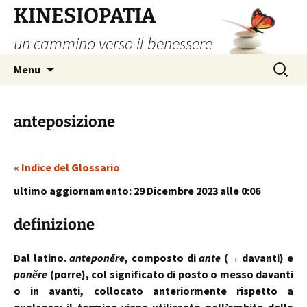
Vai
KINESIOPATIA
al
un cammino verso il benessere
contenuto
Ricerca
Menu
per:
anteposizione
« Indice del Glossario
ultimo aggiornamento: 29 Dicembre 2023 alle 0:06
definizione
Dal latino.
anteponĕre
, composto di
ante
(→ davanti) e
ponĕre
(porre), col significato di posto o messo davanti
o in avanti, collocato anteriormente rispetto a