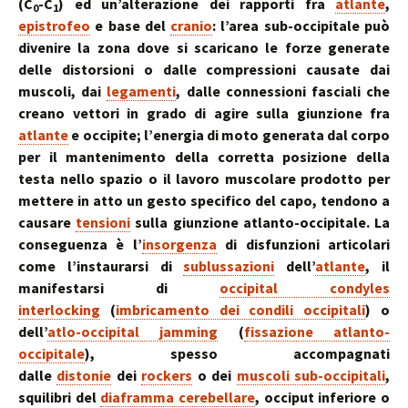
(C
-C
) ed un’alterazione dei rapporti fra
atlante
,
0
1
epistrofeo
e base del
cranio
: l’area sub-occipitale può
divenire la zona dove si scaricano le forze generate
delle distorsioni o dalle compressioni causate dai
muscoli, dai
legamenti
, dalle connessioni fasciali che
creano vettori in grado di agire sulla giunzione fra
atlante
e occipite; l’energia di moto generata dal corpo
per il mantenimento della corretta posizione della
testa nello spazio o il lavoro muscolare prodotto per
mettere in atto un gesto specifico del capo, tendono a
causare
tensioni
sulla giunzione atlanto-occipitale. La
conseguenza è l’
insorgenza
di disfunzioni articolari
come l’instaurarsi di
sublussazioni
dell’
atlante
, il
manifestarsi di
occipital condyles
interlocking
(
imbricamento dei condili occipitali
) o
dell’
atlo-occipital jamming
(
fissazione atlanto-
occipitale
), spesso accompagnati
dalle
distonie
dei
rockers
o dei
muscoli sub-occipitali
,
squilibri del
diaframma cerebellare
, occiput inferiore o