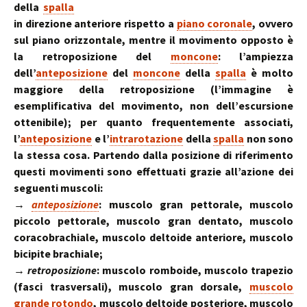
della
spalla
in direzione anteriore rispetto a
piano coronale
, ovvero
sul piano orizzontale, mentre il movimento opposto è
la retroposizione del
moncone
: l’ampiezza
dell’
anteposizione
del
moncone
della
spalla
è molto
maggiore della retroposizione (l’immagine è
esemplificativa del movimento, non dell’escursione
ottenibile); per quanto frequentemente associati,
l’
anteposizione
e l’
intrarotazione
della
spalla
non sono
la stessa cosa. Partendo dalla posizione di riferimento
questi movimenti sono effettuati grazie all’azione dei
seguenti muscoli:
→
anteposizione
: muscolo gran pettorale, muscolo
piccolo pettorale, muscolo gran dentato, muscolo
coracobrachiale, muscolo deltoide anteriore, muscolo
bicipite brachiale;
→ retroposizione
: muscolo romboide, muscolo trapezio
(fasci trasversali), muscolo gran dorsale,
muscolo
grande rotondo
, muscolo deltoide posteriore, muscolo