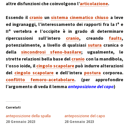
altre disfunzioni che coinvolgono l’
articolazione
.
Essendo il
cranio
un
sistema cinematico chiuso
a leve
a
ed ingranaggi, l’interessamento dei rapporti fra la I
e
a
II
vertebra e l’occipite è in grado di determinare
ripercussioni sull’intero
cranio
, creando
faults
,
potenzialmente, a livello di qualsiasi
sutura
cranica o
della
sincondrosi sfeno-basilare
; ugualmente, le
strette relazioni bella base del
cranio
con la mandibola,
l’osso ioide, il
cingolo scapolare
può indurre alterazioni
del
cingolo scapolare
e dell’intera
postura
corporea.
conflitto femoro-acetabolare
. (per approfondire
l’argomento di veda il lemma
anteposizione del capo
)
Correlati
anteposizione della spalla
anteposizione del capo
28 Gennaio 2023
28 Gennaio 2023