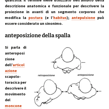
qualcosa: il termine viene utilizzato nell’ambito della
descrizione anatomica e funzionale per descrivere la
proiezione in avanti di un segmento corporeo che
modifica la
postura
(e l’
habitus
);
antepulsione
può
essere considerato un sinonimo.
anteposizione della spalla
Si parla di
anteroposi
zione
dell’
articol
azione
scapolo-
toracica per
descrivere il
movimento
del
moncone