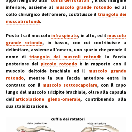
appartengono alla “
cuffia dei rotatori
“; il suo margine
inferiore, assieme al
muscolo grande rotondo
ed al
collo chirurgico dell’omero, costituisce il
triangolo dei
muscoli rotondi
.
Posto tra il muscolo
infraspinato
, in alto, ed il
muscolo
grande rotondo
, in basso, con cui contribuisce a
delimitare, assieme all’omero, uno spazio che prende il
nome di
triangolo dei muscoli rotondi
; la faccia
posteriore del
piccolo rotondo
è in rapporto con il
muscolo deltoide brachiale ed il
muscolo grande
rotondo
, mentre la sua faccia anteriore entra in
contatto con il
muscolo sottoscapolare
, con il capo
lungo del muscolo tricipite brachiale, oltre alla capsula
dell’
articolazione gleno-omerale
, contribuendo alla
sua stabilizzazione.