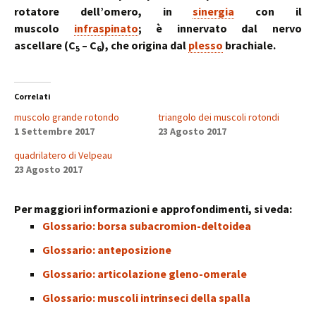
rotatore dell’omero, in
sinergia
con il
muscolo
infraspinato
; è innervato dal nervo
ascellare (C
– C
), che origina dal
plesso
brachiale.
5
6
Correlati
muscolo grande rotondo
triangolo dei muscoli rotondi
1 Settembre 2017
23 Agosto 2017
quadrilatero di Velpeau
23 Agosto 2017
Per maggiori informazioni e approfondimenti, si veda:
Glossario: borsa subacromion-deltoidea
Glossario: anteposizione
Glossario: articolazione gleno-omerale
Glossario: muscoli intrinseci della spalla