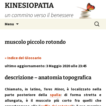
Vai
KINESIOPATIA
al
un cammino verso il benessere
contenuto
Ricerca
Menu
per:
muscolo piccolo rotondo
« Indice del Glossario
ultimo aggiornamento: 3 Maggio 2020 alle 23:45
descrizione – anatomia topografica
Chiamato, in latino,
Teres Mino
r, è localizzato nella
parte posteriore della
spalla
: di forma stretta e
allungata, è il muscolo più corto fra quelli che