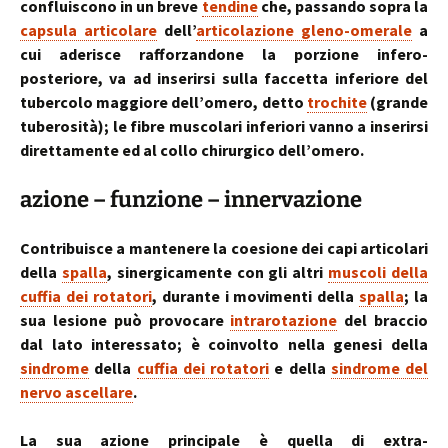
confluiscono in un breve
tendine
che, passando sopra la
capsula articolare
dell’
articolazione gleno-omerale
a
cui aderisce rafforzandone la porzione infero-
posteriore, va ad inserirsi sulla faccetta inferiore del
tubercolo maggiore dell’omero, detto
trochite
(grande
tuberosità); le fibre muscolari inferiori vanno a inserirsi
direttamente ed al collo chirurgico dell’omero.
azione – funzione – innervazione
Contribuisce a mantenere la coesione dei capi articolari
della
spalla
, sinergicamente con gli altri
muscoli della
cuffia dei rotatori
, durante i movimenti della
spalla
; la
sua lesione può provocare
intrarotazione
del braccio
dal lato interessato; è coinvolto nella genesi della
sindrome
della
cuffia dei rotatori
e della
sindrome del
nervo ascellare
.
La sua azione principale è quella di extra-