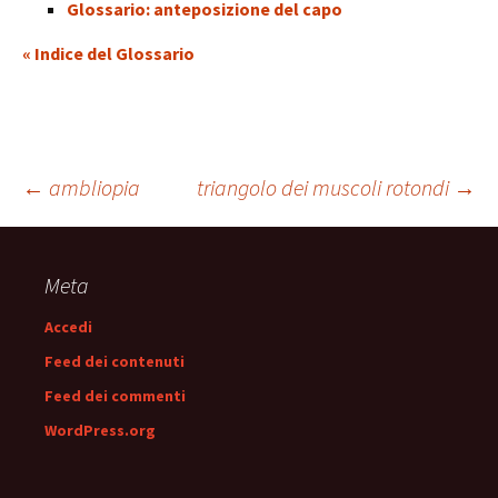
Glossario: anteposizione del capo
« Indice del Glossario
Navigazione
←
ambliopia
triangolo dei muscoli rotondi
→
articolo
Meta
Accedi
Feed dei contenuti
Feed dei commenti
WordPress.org