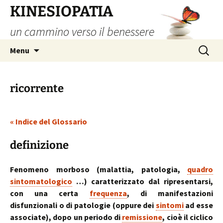
Vai
KINESIOPATIA
al
un cammino verso il benessere
contenuto
Ricerca
Menu
per:
ricorrente
« Indice del Glossario
definizione
Fenomeno morboso (malattia, patologia,
quadro
sintomatologico
…) caratterizzato dal ripresentarsi,
con una certa
frequenza
, di manifestazioni
disfunzionali o di patologie (oppure dei
sintomi
ad esse
associate), dopo un periodo di
remissione
, cioè il ciclico