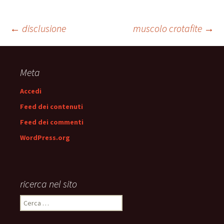
Navigazione
←
disclusione
muscolo crotafite
→
articolo
Meta
Accedi
Feed dei contenuti
Feed dei commenti
WordPress.org
ricerca nel sito
Ricerca
per: