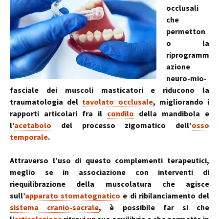
occlusali
che
permetton
o la
riprogramm
azione
neuro-mio-
fasciale dei muscoli masticatori e riducono la
traumatologia del
tavolato occlusale
, migliorando i
rapporti articolari fra il
condilo
della mandibola e
l’
acetabolo
del processo zigomatico dell’
osso
temporale
.
Attraverso l’uso di questo complementi terapeutici,
meglio se in associazione con interventi di
riequilibrazione della muscolatura che agisce
sull’
apparato stomatognatico
e di ribilanciamento del
sistema cranio-sacrale
, è possibile far si che