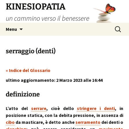
Vai
KINESIOPATIA
al
un cammino verso il benessere
contenuto
Ricerca
Menu
per:
serraggio (denti)
« Indice del Glossario
ultimo aggiornamento: 2 Marzo 2023 alle 16:44
definizione
L’atto del
serrare
, cioè dello
stringere i denti
, in
posizione statica, con la debita pressione, in assenza di
cibo
da masticare, è detto anche
serramento
dei denti o