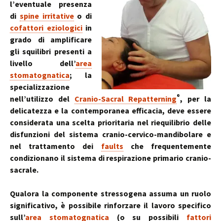
l’eventuale presenza
di
spine irritative
o di
cofattori eziologici
in
grado di amplificare
gli squilibri presenti a
livello dell’
area
stomatognatica
; la
specializzazione
®
nell’utilizzo del
Cranio-Sacral Repatterning
, per la
delicatezza e la contemporanea efficacia, deve essere
considerata una scelta prioritaria nel riequilibrio delle
disfunzioni del sistema cranio-cervico-mandibolare e
nel trattamento dei
faults
che frequentemente
condizionano il sistema di respirazione primario cranio-
sacrale.
Qualora la componente stressogena assuma un ruolo
significativo, è possibile rinforzare il lavoro specifico
sull’
area stomatognatica
(o su possibili
fattori