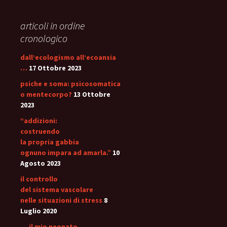
articoli in ordine
cronologico
dall’ecologismo all’ecoansia
…
17 Ottobre 2023
psiche e soma: psicosomatica
o mentecorpo?
13 Ottobre
2023
“addizioni:
costruendo
la propria gabbia
ognuno impara ad amarla.”
10
Agosto 2023
il controllo
del sistema vascolare
nelle situazioni di stress
8
Luglio 2020
… il mio neonato