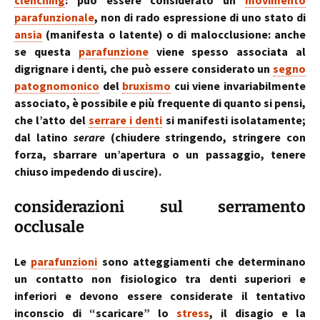
clenching
: può essere considerato un
movimento
parafunzionale
, non di rado espressione di uno stato di
ansia
(manifesta o latente) o di malocclusione: anche
se questa
parafunzione
viene spesso associata al
digrignare i denti, che può essere considerato un
segno
patognomonico
del
bruxismo
cui viene invariabilmente
associato, è possibile e più frequente di quanto si pensi,
che l’atto del
serrare i denti
si manifesti isolatamente;
dal latino
serare
(chiudere stringendo, stringere con
forza, sbarrare un’apertura o un passaggio, tenere
chiuso impedendo di uscire).
considerazioni sul serramento
occlusale
Le
parafunzioni
sono atteggiamenti che determinano
un contatto non fisiologico tra denti superiori e
inferiori e devono essere considerate il tentativo
inconscio di “scaricare” lo
stress
, il disagio e la