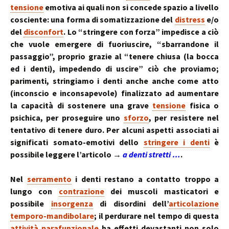
tensione
emotiva ai quali non si concede spazio a livello
cosciente: una forma di somatizzazione del
distress
e/o
del
disconfort
. Lo “stringere con forza” impedisce a ciò
che vuole emergere di fuoriuscire, “sbarrandone il
passaggio”, proprio grazie al “tenere chiusa (la bocca
ed i denti), impedendo di uscire” ciò che proviamo;
parimenti, stringiamo i denti anche anche come atto
(inconscio e inconsapevole) finalizzato ad aumentare
la capacità di sostenere una grave
tensione
fisica o
psichica, per proseguire uno
sforzo
, per resistere nel
tentativo di tenere duro. Per alcuni aspetti associati ai
significati somato-emotivi dello
stringere i denti
è
possibile leggere l’articolo →
a denti stretti …
.
Nel
serramento
i denti restano a contatto troppo a
lungo con
contrazione
dei muscoli masticatori e
possibile
insorgenza
di disordini dell’
articolazione
temporo-mandibolare
; il perdurare nel tempo di questa
attività parafunzionale
ha effetti devastanti non solo