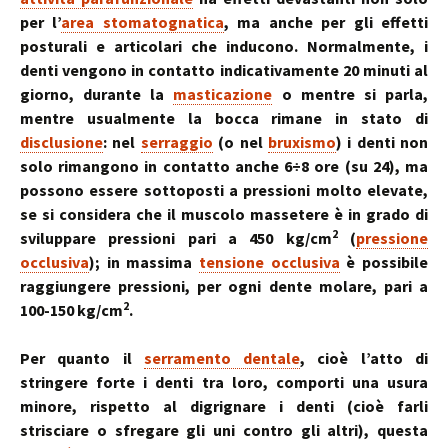
per l’
area stomatognatica
, ma anche per gli effetti
posturali e articolari che inducono. Normalmente, i
denti vengono in contatto indicativamente 20 minuti al
giorno, durante la
masticazione
o mentre si parla,
mentre usualmente la bocca rimane in stato di
disclusione
: nel
serraggio
(o nel
bruxismo
) i denti non
solo rimangono in contatto anche 6÷8 ore (su 24), ma
possono essere sottoposti a pressioni molto elevate,
se si considera che il muscolo massetere è in grado di
2
sviluppare pressioni pari a 450 kg/cm
(
pressione
occlusiva
); in massima
tensione occlusiva
è possibile
raggiungere pressioni, per ogni dente molare, pari a
2
100-150 kg/cm
.
Per quanto il
serramento dentale
, cioè l’atto di
stringere forte i denti tra loro, comporti una usura
minore, rispetto al digrignare i denti (cioè farli
strisciare o sfregare gli uni contro gli altri), questa