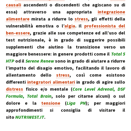
causali
ascendenti o discendenti che agiscano su di
essa) attraverso una appropriata
integrazione
alimentare
mirata a ridurre lo
stress
, gli effetti della
vulnerabilità emotiva o l’
algia
. Il
professionista del
ben-essere
, grazie alle sue competenze ed all’uso del
test nutrizionale, è in grado di suggerire possibili
supplementi che aiutino la transizione verso un
maggiore benessere: in genere prodotti come il
Total 5
HTP
od il
Serene Renew
sono in grado di aiutare a ridurre
l’impatto del disagio emotivo, facilitando il lavoro di
allentamento dello
stress
, così come esistono
differenti
integratori alimentari
in grado di agire sullo
distress
fisico e/o mentale (
Core Level Adrenal
,
DSF
Formula
,
Total Brain
, solo per citarne alcuni) o sul
dolore e la
tensione
(
Liga PN
); per maggiori
approfondimenti si consiglia di visitare il
sito
NUTRIWEST.IT
.