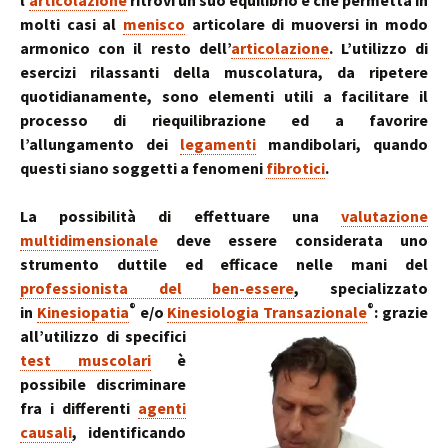
l’
articolazione
ritrovi un suo equilibrio e che permetta in
molti casi al
menisco
articolare di muoversi in modo
armonico con il resto dell’
articolazione
. L’utilizzo di
esercizi rilassanti della muscolatura, da ripetere
quotidianamente, sono elementi utili a facilitare il
processo di riequilibrazione ed a favorire
l’allungamento dei
legamenti
mandibolari, quando
questi siano soggetti a fenomeni
fibrotici
.
La possibilità di effettuare una
valutazione
multidimensionale
deve essere considerata uno
strumento duttile ed efficace nelle mani del
professionista del ben-essere
, specializzato
®
®
in
Kinesiopatia
e/o
Kinesiologia Transazionale
:
grazie
all’utilizzo di specifici
test muscolari
è
possibile discriminare
fra i differenti
agenti
causali
, identificando