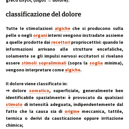
greco
ἄλγος
(
álgos
→ dolore).
classificazione del dolore
Tutte le stimolazioni
algiche
che si producono sulla
pelle o negli
organi
interni vengono instradate assieme
a quelle prodotte dai
recettori
propriocettivi: quando le
informazioni arrivano alle strutture encefaliche,
solamente se gli impulsi nervosi eccitatori si rivelano
essere
stimoli sopraliminali
(sopra la
soglia
minima),
vengono interpretare come
algiche
.
Il dolore viene classificato in:
⇒ dolore
somatico
, superficiale, generalmente ben
identificabile spazialmente: è provocato da qualsiasi
stimolo
di intensità adeguata, indipendentemente dal
fatto che la causa sia di
origine
meccanica, tattile,
termica o derivi da causticazione oppure irritazione
chimica;