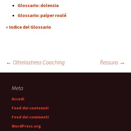
Glossario: dolenzia
Glossario: palper roulé
« Indice del Glossario
Navigazione
←
Oltrelostress Coaching
flessura
→
articolo
Meta
Accedi
Feed dei contenuti
Feed dei commenti
WordPress.org