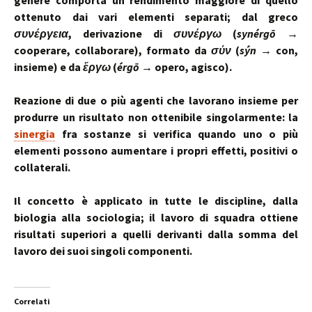
genere comporta un rendimento maggiore di quello
ottenuto dai vari elementi separati; dal greco
συνέργεια
, derivazione di
συνέργω
(
synérgō
→
cooperare, collaborare), formato da
σύν
(
sýn
→ con,
insieme) e da
ἔργω
(
érgō
→ opero, agisco).
Reazione di due o più agenti che lavorano insieme per
produrre un risultato non ottenibile singolarmente: la
sinergia
fra sostanze si verifica quando uno o più
elementi possono aumentare i propri effetti, positivi o
collaterali.
Il concetto è applicato in tutte le discipline, dalla
biologia alla sociologia; il lavoro di squadra ottiene
risultati superiori a quelli derivanti dalla somma del
lavoro dei suoi singoli componenti.
Correlati