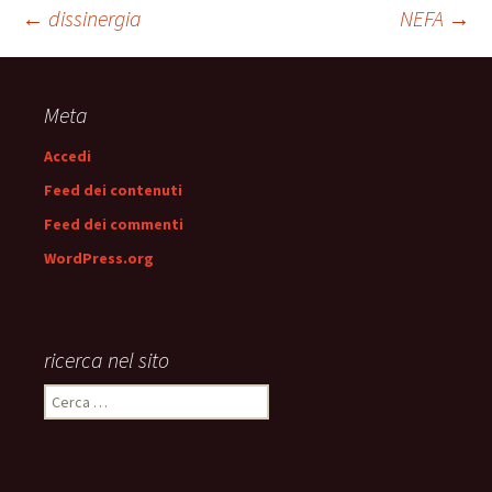
Navigazione
←
dissinergia
NEFA
→
articolo
Meta
Accedi
Feed dei contenuti
Feed dei commenti
WordPress.org
ricerca nel sito
Ricerca
per: