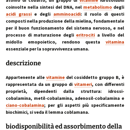
atomo di cobalto, un gruppo di
vitamine
idrosolubili
coinvolte nella sintesi del DNA, nel
metabolismo
degli
acidi grassi
e degli
amminoacidi
: il ruolo di questi
composti nella produzione della mielina, fondamentale
per il buon funzionamento del sistema nervoso, e nel
processo di maturazione degli
eritrociti
a livello del
midollo emopoietico, rendono questa
vitamina
essenziale per la sopravvivenza umana.
descrizione
Appartenente alle
vitamine
del cosiddetto gruppo B, è
rappresentata da un gruppo di
vitameri
, con differenti
proprietà, dipendenti dalla struttura: idrossi-
cobalamina, metil-cobalamina, adenosil-cobalamina e
ciano-cobalamina
; per gli aspetti più specificamente
biochimici, si veda il lemma coblamana.
biodisponibilità ed assorbimento della