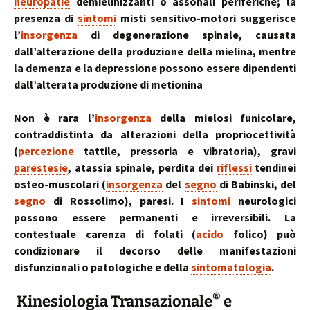
neuropatie
demielinizzanti o assonali periferiche; la
presenza di
sintomi
misti sensitivo-motori suggerisce
l’
insorgenza
di degenerazione spinale, causata
dall’alterazione della produzione della mielina, mentre
la demenza e la depressione possono essere dipendenti
dall’alterata produzione di metionina
Non è rara l’
insorgenza
della mielosi funicolare,
contraddistinta da alterazioni della propriocettività
(
percezione
tattile, pressoria e vibratoria), gravi
parestesie
, atassia spinale, perdita dei
riflessi
tendinei
osteo-muscolari (
insorgenza
del
segno
di Babinski, del
segno
di Rossolimo), paresi. I
sintomi
neurologici
possono essere permanenti e irreversibili. La
contestuale carenza di folati (
acido
folico) può
condizionare il decorso delle manifestazioni
disfunzionali o patologiche e della
sintomatologia
.
®
Kinesiologia Transazionale
e