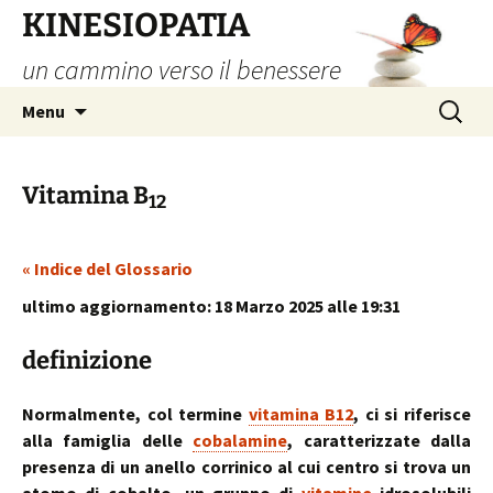
Vai
KINESIOPATIA
al
un cammino verso il benessere
contenuto
Ricerca
Menu
per:
Vitamina B
12
« Indice del Glossario
ultimo aggiornamento: 18 Marzo 2025 alle 19:31
definizione
Normalmente, col termine
vitamina B12
, ci si riferisce
alla famiglia delle
cobalamine
, caratterizzate dalla
presenza di un anello corrinico al cui centro si trova un