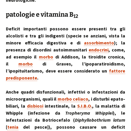
neurologiche.
patologie e vitamina B
12
Deficit importanti possono essere presenti tra gli
alcolisti e tra gli indigenti (specie se anziani, vista la
minore efficacia digestiva e di
assorbimento
); la
presenza di disordini autoimmunitari
endocrini
, come,
ad esempio il
morbo
di Addison, la tiroidite cronica,
il
morbo
di Graves, l’ipoparatiroidismo,
l’ipopituitarismo, deve essere considerato un
fattore
predisponente
.
Anche quadri disfunzionali, infettivi o infestazioni da
microorganismi, quali il
morbo celiaco
, i disturbi epato-
biliari, la
disbiosi
intestinale, la
S.I.B.O.
, la malattia di
Whipple (infezione da
Tropheryma Whipplei
), le
infestazioni da Botriocefalo (
Diphyllobothrium latum
[
tenia
del pesce]), possono causare un deficit