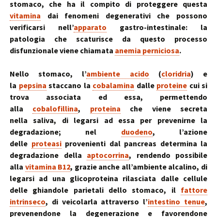
stomaco, che ha il compito di proteggere questa
vitamina
dai fenomeni degenerativi che possono
verificarsi nell’
apparato
gastro-intestinale: la
patologia che scaturisce da questo processo
disfunzionale viene chiamata
anemia perniciosa
.
Nello stomaco, l’
ambiente acido
(
cloridria
) e
la
pepsina
staccano la
cobalamina
dalle
proteine
cui si
trova associata ed essa, permettendo
alla
cobalofillina
,
proteina
che viene secreta
nella saliva, di legarsi ad essa per prevenirne la
degradazione; nel
duodeno
, l’azione
delle
proteasi
provenienti dal pancreas determina la
degradazione della
aptocorrina
, rendendo possibile
alla
vitamina B12
, grazie anche all’ambiente alcalino, di
legarsi ad una glicoproteina rilasciata dalle cellule
delle ghiandole parietali dello stomaco, il
fattore
intrinseco
, di veicolarla attraverso l’
intestino tenue
,
prevenendone la degenerazione e favorendone