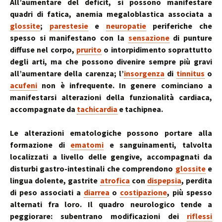
All’aumentare del deficit, si possono manifestare
quadri di fatica, anemia megaloblastica associata a
glossite
;
parestesie
e
neuropatie
periferiche che
spesso si manifestano con la
sensazione
di punture
diffuse nel corpo,
prurito
o intorpidimento soprattutto
degli arti, ma che possono divenire sempre più gravi
all’aumentare della carenza; l’
insorgenza
di
tinnitus
o
acufeni
non è infrequente. In genere cominciano a
manifestarsi alterazioni della funzionalità cardiaca,
accompagnate da
tachicardia
e tachipnea.
Le alterazioni ematologiche possono portare alla
formazione di
ematomi
e sanguinamenti, talvolta
localizzati a livello delle gengive, accompagnati da
disturbi gastro-intestinali che comprendono
glossite
e
lingua dolente, gastrite
atrofica
con
dispepsia
, perdita
di peso associati a
diarrea
o
costipazione
, più spesso
alternati fra loro. Il quadro neurologico tende a
peggiorare: subentrano modificazioni dei
riflessi