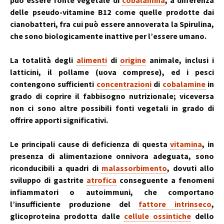
può essere fonte vegetale di
cobalamina
, a differenza
delle pseudo-vitamine B12 come quelle prodotte dai
cianobatteri, fra cui può essere annoverata la Spirulina,
che sono biologicamente inattive per l’essere umano.
La totalità degli
alimenti
di
origine
animale, inclusi i
latticini, il pollame (uova comprese), ed i pesci
contengono sufficienti
concentrazioni
di
cobalamine
in
grado di coprire il fabbisogno nutrizionale; viceversa
non ci sono altre possibili fonti vegetali in grado di
offrire apporti significativi.
Le principali cause di deficienza di questa
vitamina
, in
presenza di alimentazione onnivora adeguata, sono
riconducibili a quadri di
malassorbimento
, dovuti allo
sviluppo di gastrite
atrofica
conseguente a fenomeni
infiammatori o autoimmuni, che comportano
l’insufficiente produzione del
fattore intrinseco
,
glicoproteina prodotta dalle
cellule ossintiche
dello