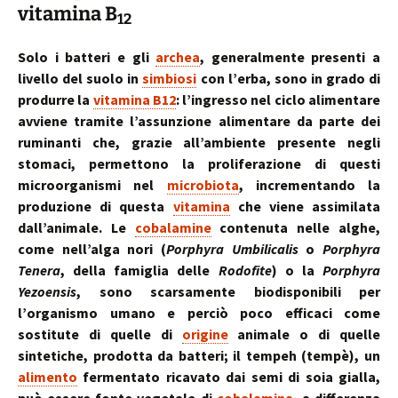
vitamina B
12
Solo i batteri e gli
archea
, generalmente presenti a
livello del suolo in
simbiosi
con l’erba, sono in grado di
produrre la
vitamina B12
: l’ingresso nel ciclo alimentare
avviene tramite l’assunzione alimentare da parte dei
ruminanti che, grazie all’ambiente presente negli
stomaci, permettono la proliferazione di questi
microorganismi nel
microbiota
, incrementando la
produzione di questa
vitamina
che viene assimilata
dall’animale. Le
cobalamine
contenuta nelle alghe,
come nell’alga nori (
Porphyra Umbilicalis
o
Porphyra
Tenera
, della famiglia delle
Rodofite
) o la
Porphyra
Yezoensis
, sono scarsamente biodisponibili per
l’organismo umano e perciò poco efficaci come
sostitute di quelle di
origine
animale o di quelle
sintetiche, prodotta da batteri; il tempeh (tempè), un
alimento
fermentato ricavato dai semi di soia gialla,