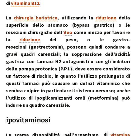
di
vitamina B12
.
La
chirurgia bariatrica
, utilizzando la
riduzione
della
superficie dello stomaco (bypass gastrico) o le
resezioni chirurgiche dell’
ileo
come mezzo per favorire
la
riduzione
del peso, o le gastro-
resezioni (gastrectomia), possono quindi condurre a
gravi quadri carenziali; la soppressione dell’acidità
gastrica con farmaci H2-antagonisti o con gli inibitori
della pompa protonica (P.P.I.), deve essere considerato
un fattore di rischio, in quanto l’utilizzo prolungato di
questi farmaci può causare un deficit vitaminico che
sembra colpire in particolare il sistema nervoso; anche
l’utilizzo di ipoglicemizzanti orali (metformina) può
indurre un quadro carenziale.
ipovitaminosi
La scarsa disponibilità, nell’organismo, di
vitamina