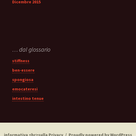
Dicembre 2015
… dal glossario
stiffness
ben-essere
spongiosa
emocateresi
intestino tenue
informativa <br>sulla Privacy
Proudly powered by WordPress