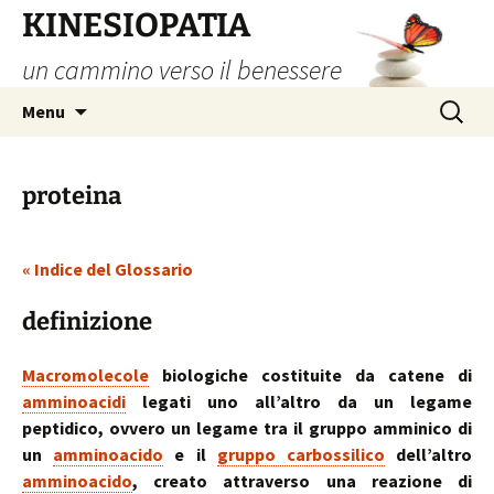
Vai
KINESIOPATIA
al
un cammino verso il benessere
contenuto
Ricerca
Menu
per:
proteina
« Indice del Glossario
definizione
Macromolecole
biologiche costituite da catene di
amminoacidi
legati uno all’altro da un legame
peptidico, ovvero un legame tra il gruppo amminico di
un
amminoacido
e il
gruppo carbossilico
dell’altro
amminoacido
, creato attraverso una reazione di