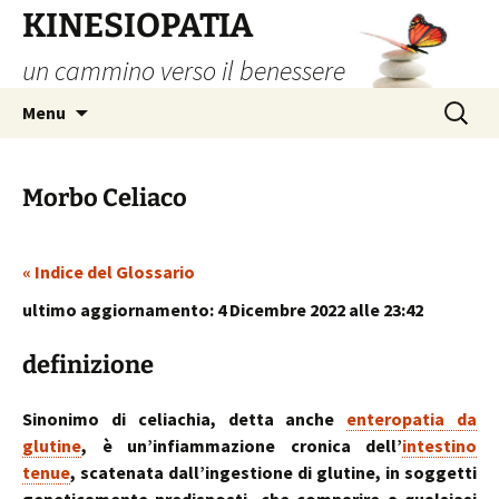
Vai
KINESIOPATIA
al
un cammino verso il benessere
contenuto
Ricerca
Menu
per:
Morbo Celiaco
« Indice del Glossario
ultimo aggiornamento: 4 Dicembre 2022 alle 23:42
definizione
Sinonimo di celiachia, detta anche
enteropatia da
glutine
, è un’infiammazione cronica dell’
intestino
tenue
, scatenata dall’ingestione di glutine, in soggetti