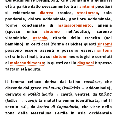
geneticamente predisposti, che comparire a qualsiasi
età a partire dallo svezzamento: tra i
sintomi
peculiari
si evidenziano
diarrea
cronica,
steatorrea
, calo
ponderale, dolore addominale, gonfiore addominale,
forme conclamate di
malassorbimento
, anemia
(spesso unico
sintomo
nell’adulto), carenze
vitaminiche,
astenia
, ritardo della crescita (nel
bambino). In certi casi (forme atipiche) questi
sintomi
possono essere assenti e possono esservi
sintomi
extra-intestinali, tra cui
sintomi
neurologici e correlati
al
malassorbimento
; in questi casi la
diagnosi
è spesso
fatta in età adulta.
Il lemma celiaco deriva dal latino
coeliăcus
, che
discende dal greco
κοιλιακός
(
koiliakós
→ addominale),
derivato di
κοιλία
(
koilía
→ cavità, ventre), da
κοῖλος
(
koîlos
→ cavo): la malattia venne identificata, nel II
secolo a.C., da
Areteo di Cappadocia
, che visse nella
zona della Mezzaluna Fertile in Asia occidentale