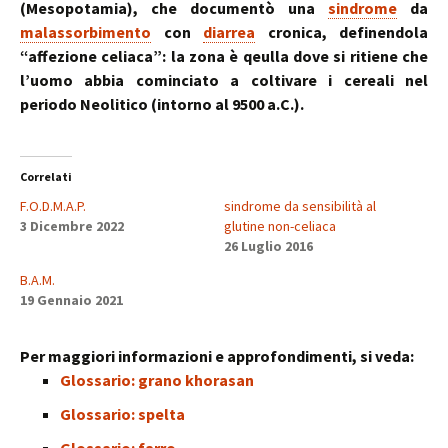
(Mesopotamia), che documentò una
sindrome
da
malassorbimento
con
diarrea
cronica, definendola
“affezione celiaca”: la zona è qeulla dove si ritiene che
l’uomo abbia cominciato a coltivare i cereali nel
periodo Neolitico (intorno al 9500 a.C.).
Correlati
F.O.D.M.A.P.
sindrome da sensibilità al
3 Dicembre 2022
glutine non-celiaca
26 Luglio 2016
B.A.M.
19 Gennaio 2021
Per maggiori informazioni e approfondimenti, si veda:
Glossario: grano khorasan
Glossario: spelta