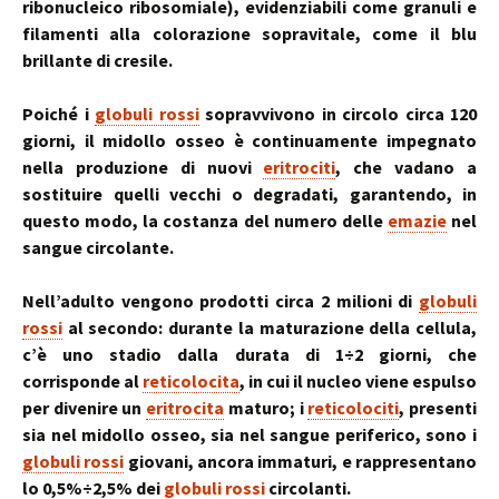
ribonucleico ribosomiale), evidenziabili come granuli e
filamenti alla colorazione sopravitale, come il blu
brillante di cresile.
Poiché i
globuli rossi
sopravvivono in circolo circa 120
giorni, il midollo osseo è continuamente impegnato
nella produzione di nuovi
eritrociti
, che vadano a
sostituire quelli vecchi o degradati, garantendo, in
questo modo, la costanza del numero delle
emazie
nel
sangue circolante.
Nell’adulto vengono prodotti circa 2 milioni di
globuli
rossi
al secondo: durante la maturazione della cellula,
c’è uno stadio dalla durata di 1÷2 giorni, che
corrisponde al
reticolocita
, in cui il nucleo viene espulso
per divenire un
eritrocita
maturo; i
reticolociti
, presenti
sia nel midollo osseo, sia nel sangue periferico, sono i
globuli rossi
giovani, ancora immaturi, e rappresentano
lo 0,5%÷2,5% dei
globuli rossi
circolanti.