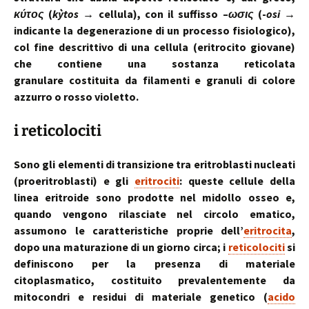
κύτος
(
kỳtos
→ cellula), con il suffisso –
ωσις
(-
osi
→
indicante la degenerazione di un processo fisiologico),
col fine descrittivo di una cellula (eritrocito giovane)
che contiene una sostanza reticolata
granulare costituita da filamenti e granuli di colore
azzurro o rosso violetto.
i reticolociti
Sono gli elementi di transizione tra eritroblasti nucleati
(proeritroblasti) e gli
eritrociti
: queste cellule della
linea eritroide sono prodotte nel midollo osseo e,
quando vengono rilasciate nel circolo ematico,
assumono le caratteristiche proprie dell’
eritrocita
,
dopo una maturazione di un giorno circa; i
reticolociti
si
definiscono per la presenza di materiale
citoplasmatico, costituito prevalentemente da
mitocondri e residui di materiale genetico (
acido