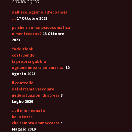
cronologico
dall’ecologismo all’ecoansia
…
17 Ottobre 2023
psiche e soma: psicosomatica
o mentecorpo?
13 Ottobre
2023
“addizioni:
costruendo
la propria gabbia
ognuno impara ad amarla.”
10
Agosto 2023
il controllo
del sistema vascolare
nelle situazioni di stress
8
Luglio 2020
… il mio neonato
ha la testa
che sembra ammaccata!
7
Maggio 2019