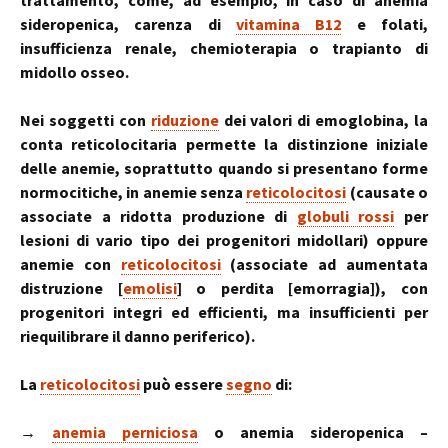
trattamento, come, ad esempio, in caso di anemia
sideropenica, carenza di
vitamina B12
e folati,
insufficienza renale, chemioterapia o trapianto di
midollo osseo.
Nei soggetti con
riduzione
dei valori di emoglobina, la
conta reticolocitaria permette la distinzione iniziale
delle anemie, soprattutto quando si presentano forme
normocitiche, in anemie senza
reticolocitosi
(causate o
associate a ridotta produzione di
globuli rossi
per
lesioni di vario tipo dei progenitori midollari) oppure
anemie con
reticolocitosi
(associate ad aumentata
distruzione [
emolisi
] o perdita [emorragia]), con
progenitori integri ed efficienti, ma insufficienti per
riequilibrare il danno periferico).
La
reticolocitosi
può essere
segno
di:
→
anemia perniciosa
o anemia sideropenica –