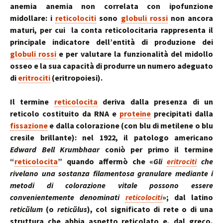
anemia anemia non correlata con ipofunzione
midollare: i
reticolociti
sono
globuli rossi
non ancora
maturi, per cui la conta reticolocitaria rappresenta il
principale indicatore dell’entità di produzione dei
globuli rossi
e per valutare la funzionalità del midollo
osseo e la sua capacità di produrre un numero adeguato
di
eritrociti
(eritropoiesi).
Il termine
reticolocita
deriva dalla presenza di un
reticolo costituito da RNA e
proteine
​​precipitati dalla
fissazione
e dalla colorazione (con blu di metilene o blu
cresile brillante): nel 1922, il patologo americano
Edward Bell Krumbhaar
coniò per primo il termine
“
reticolocita
” quando affermò che «
Gli
eritrociti
che
rivelano una sostanza filamentosa granulare mediante i
metodi di colorazione vitale possono essere
convenientemente denominati
reticolociti
»; dal latino
reticŭlum
(o
reticŭlus
), col significato di rete o di una
struttura che abbia aspetto reticolato e, dal greco,