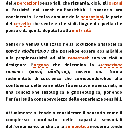
delle
percezioni
sensoriali, che riguarda, cioè, gli
organi
e l’attività dei sensi: nell’antichità il sensorio era
considerato il centro comune delle
sensazioni
, la parte
del
cervello
che sente e che si distingue da quella che
pensa e da quella deputata alla
motricità
Sensorio veniva utilizzato nella locuzione aristotelica
κοινὸν αἰσϑητήριον
che potrebbe essere assimilabile
alla propiocettività ed alla
cenestesi
: serviva cioè a
designare l’
organo
che determina la «
sensazione
comune
» (
κοινὴ αἴσϑησις
), ovvero una forma
rudimentale di coscienza che corrisponderebbe alla
confluenza delle varie attività sensitive e sensoriali, in
una concezione fisiologica e gnoseologica, ponendo
l’enfasi sulla consapevolezza delle esperienze sensibili.
Attualmente si tende a considerare il sensorio come il
complesso coordinato delle capacità sensoriali
dell’organismo, anche se la
semeiotica
moderna tende