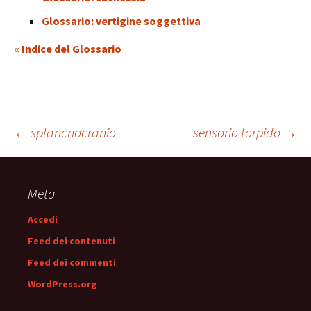
Glossario: vertigine soggettiva
« Indice del Glossario
Navigazione
←
splancnocranio
sensorio torpido
→
articolo
Meta
Accedi
Feed dei contenuti
Feed dei commenti
WordPress.org