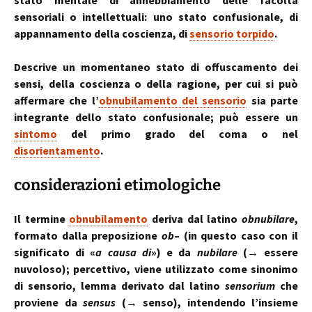
stato mentale di annebbiamento delle facoltà
sensoriali o intellettuali: uno stato confusionale, di
appannamento della coscienza, di
sensorio torpido
.
Descrive un momentaneo stato di offuscamento dei
sensi, della coscienza o della ragione, per cui si può
affermare che l’
obnubilamento del sensorio
sia parte
integrante dello stato confusionale; può essere un
sintomo
del primo grado del coma o nel
disorientamento
.
considerazioni etimologiche
Il termine
obnubilamento
deriva dal latino
obnubilare
,
formato dalla preposizione
ob
– (in questo caso con il
significato di «
a causa di
») e da
nubilare
(→ essere
nuvoloso); percettivo, viene utilizzato come sinonimo
di sensorio, lemma derivato dal latino
sensorium
che
proviene da
sensus
(→ senso), intendendo l’insieme