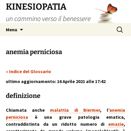
Vai
KINESIOPATIA
al
un cammino verso il benessere
contenuto
Ricerca
Menu
per:
anemia perniciosa
« Indice del Glossario
ultimo aggiornamento: 16 Aprile 2021 alle 17:42
definizione
Chiamata anche
malattia di Biermer
, l’
anemia
perniciosa
è una grave patologia ematica,
contraddistinta da un ridotto numero di
emazie
,