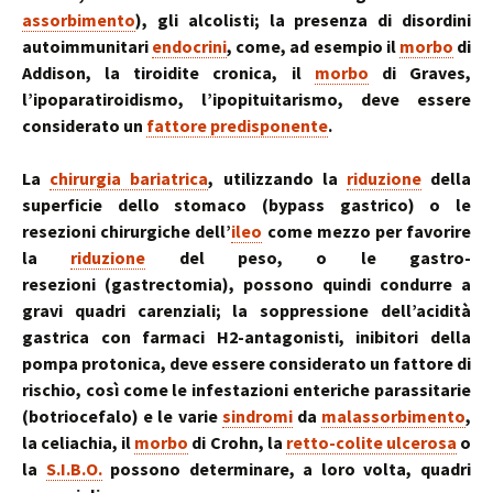
assorbimento
), gli alcolisti; la presenza di disordini
autoimmunitari
endocrini
, come, ad esempio il
morbo
di
Addison, la tiroidite cronica, il
morbo
di Graves,
l’ipoparatiroidismo, l’ipopituitarismo, deve essere
considerato un
fattore predisponente
.
La
chirurgia bariatrica
, utilizzando la
riduzione
della
superficie dello stomaco (bypass gastrico) o le
resezioni chirurgiche dell’
ileo
come mezzo per favorire
la
riduzione
del peso, o le gastro-
resezioni (gastrectomia), possono quindi condurre a
gravi quadri carenziali; la soppressione dell’acidità
gastrica con farmaci H2-antagonisti, inibitori della
pompa protonica, deve essere considerato un fattore di
rischio, così come le infestazioni enteriche parassitarie
(botriocefalo) e le varie
sindromi
da
malassorbimento
,
la celiachia, il
morbo
di Crohn, la
retto-colite ulcerosa
o
la
S.I.B.O.
possono determinare, a loro volta, quadri