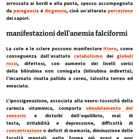
arrossata ai bordi e alla punta, spesso accompagnata
da
parageusia
e
disgeusia
, cioè un’alterata
percezione
dei sapori.
manifestazioni dell’anemia falciformi
La cute e le sclere possono manifestare
ittero
, come
conseguenza dall’esaltato
catabolismo
dei
globuli
rossi
, difettosi, con aumento dei livelli serici
della bilirubina non coniugata (bilirubina indiretta);
l’incarnato risulta pallido o cereo, talvolta terreo ed
emaciato.
L’ipossigenazione, associata alla neuro-tossicità della
carenza vitaminica, comporta
obnubilamento del
sensorio
e disturbi dell’equilibrio, mal di
testa, irritabilità e depressione, difficoltà di
concentrazione
o deficit di memoria, diminuzione delle
facoltà mentali; nelle forme più gravi e non