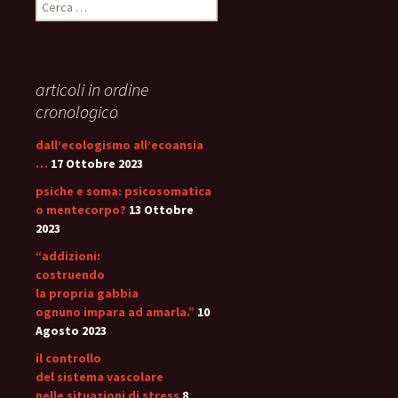
Ricerca
per:
articoli in ordine
cronologico
dall’ecologismo all’ecoansia
…
17 Ottobre 2023
psiche e soma: psicosomatica
o mentecorpo?
13 Ottobre
2023
“addizioni:
costruendo
la propria gabbia
ognuno impara ad amarla.”
10
Agosto 2023
il controllo
del sistema vascolare
nelle situazioni di stress
8