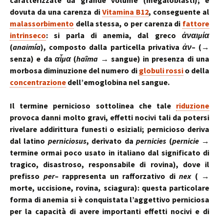
caratterizzate da grande volume (megaloblasti); è
dovuta da una carenza di
Vitamina B12
, conseguente al
malassorbimento
della stessa, o per carenza di
fattore
intrinseco
: si parla di anemia, dal greco
ἀναιμία
(
anaimía
), composto dalla particella privativa
ἀν
– (→
senza) e da
αἷμα
(
haîma
→ sangue) in presenza di una
morbosa diminuzione del numero di
globuli rossi
o della
concentrazione
dell’emoglobina nel sangue.
Il termine pernicioso sottolinea che tale
riduzione
provoca danni molto gravi, effetti nocivi tali da potersi
rivelare addirittura funesti o esiziali; pernicioso deriva
dal latino
perniciosus
, derivato da
pernicies
(
pernicie
→
termine ormai poco usato in italiano dal significato di
tragico, disastroso, responsabile di rovina), dove il
prefisso
per
– rappresenta un rafforzativo di
nex
( →
morte, uccisione, rovina, sciagura): questa particolare
forma di anemia si è conquistata l’aggettivo perniciosa
per la capacità di avere importanti effetti nocivi e di