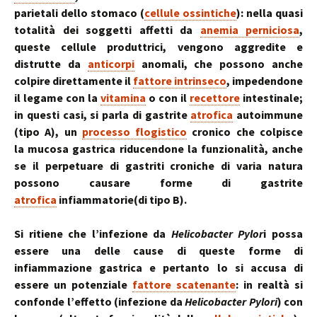
parietali dello stomaco (
cellule ossintiche
): nella quasi
totalità dei soggetti affetti da
anemia perniciosa
,
queste cellule produttrici, vengono aggredite e
distrutte da
anticorpi
anomali, che possono anche
colpire direttamente il
fattore intrinseco
, impedendone
il legame con la
vitamina
o con il
recettore
intestinale;
in questi casi, si parla di gastrite
atrofica
autoimmune
(tipo A), un
processo flogistico
cronico che colpisce
la mucosa gastrica riducendone la funzionalità, anche
se il perpetuare di gastriti croniche di varia natura
possono causare forme di gastrite
atrofica
infiammatorie(di tipo B).
Si ritiene che l’infezione da
Helicobacter Pylor
i possa
essere una delle cause di queste forme di
infiammazione gastrica e pertanto lo si accusa di
essere un potenziale
fattore scatenante
: in realtà si
confonde l’effetto (infezione da
Helicobacter Pylori
) con