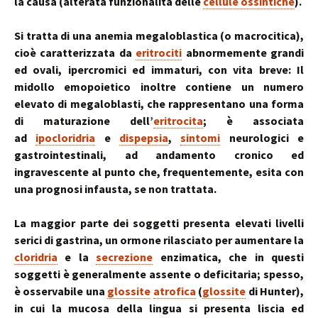
la causa (alterata funzionalità delle
cellule ossintiche
).
Si tratta di una anemia megaloblastica (o macrocitica),
cioè caratterizzata da
eritrociti
abnormemente grandi
ed ovali, ipercromici ed immaturi, con vita breve: Il
midollo emopoietico inoltre contiene un numero
elevato di megaloblasti, che rappresentano una forma
di maturazione dell’
eritrocita
; è associata
ad
ipocloridria
e
dispepsia
,
sintomi
neurologici e
gastrointestinali, ad andamento cronico ed
ingravescente al punto che, frequentemente, esita con
una prognosi infausta, se non trattata.
La maggior parte dei soggetti presenta elevati livelli
serici di gastrina, un ormone rilasciato per aumentare la
cloridria
e la
secrezione
enzimatica, che in questi
soggetti è generalmente assente o deficitaria; spesso,
è osservabile una
glossite
atrofica
(
glossite
di Hunter),
in cui la mucosa della lingua si presenta liscia ed