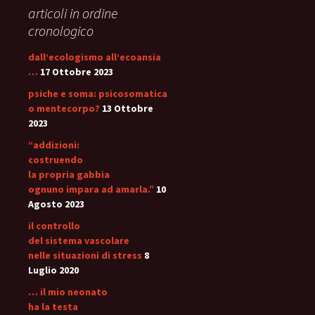
articoli in ordine
cronologico
dall’ecologismo all’ecoansia
…
17 Ottobre 2023
psiche e soma: psicosomatica
o mentecorpo?
13 Ottobre
2023
“addizioni:
costruendo
la propria gabbia
ognuno impara ad amarla.”
10
Agosto 2023
il controllo
del sistema vascolare
nelle situazioni di stress
8
Luglio 2020
… il mio neonato
ha la testa