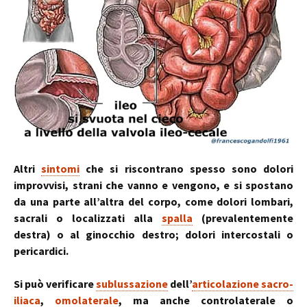
Altri
sintomi
che si riscontrano spesso sono dolori
improvvisi, strani che vanno e vengono, e si spostano
da una parte all’altra del corpo, come dolori lombari,
sacrali o localizzati alla
spalla
(prevalentemente
destra) o al ginocchio destro; dolori intercostali o
pericardici.
Si può verificare
sublussazione
dell’
articolazione sacro-
iliaca
,
omolaterale
, ma anche controlaterale o