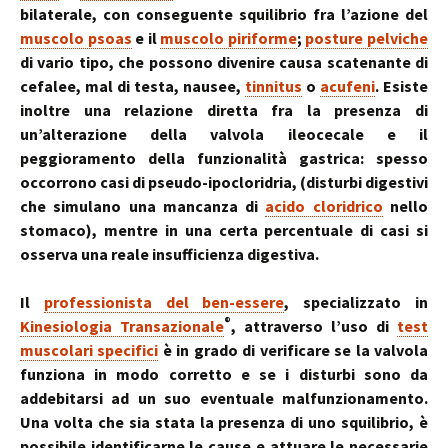
bilaterale, con conseguente squilibrio fra l’azione del
muscolo psoas
e il
muscolo piriforme
;
posture pelviche
di vario tipo, che possono divenire causa scatenante di
cefalee, mal di testa, nausee,
tinnitus
o
acufeni
. Esiste
inoltre una relazione diretta fra la presenza di
un’alterazione della valvola ileocecale e il
peggioramento della funzionalità gastrica: spesso
occorrono casi di pseudo-ipocloridria, (disturbi digestivi
che simulano una mancanza di
acido cloridrico
nello
stomaco), mentre in una certa percentuale di casi si
osserva una reale insufficienza digestiva.
Il
professionista del ben-essere
, specializzato in
®
Kinesiologia Transazionale
, attraverso l’uso di
test
muscolari specifici
è in grado di verificare se la valvola
funziona in modo corretto e se i disturbi sono da
addebitarsi ad un suo eventuale malfunzionamento.
Una volta che sia stata la presenza di uno squilibrio, è
possibile identificarne le cause e attuare le necessarie