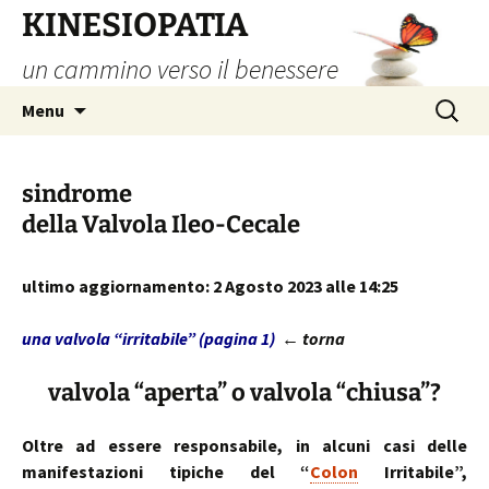
Vai
KINESIOPATIA
al
un cammino verso il benessere
contenuto
Ricerca
Menu
per:
sindrome
della Valvola Ileo-Cecale
ultimo aggiornamento: 2 Agosto 2023 alle 14:25
una valvola “irritabile” (pagina 1)
← torna
valvola “aperta” o valvola “chiusa”?
Oltre ad essere responsabile, in alcuni casi delle
manifestazioni tipiche del “
Colon
Irritabile”,