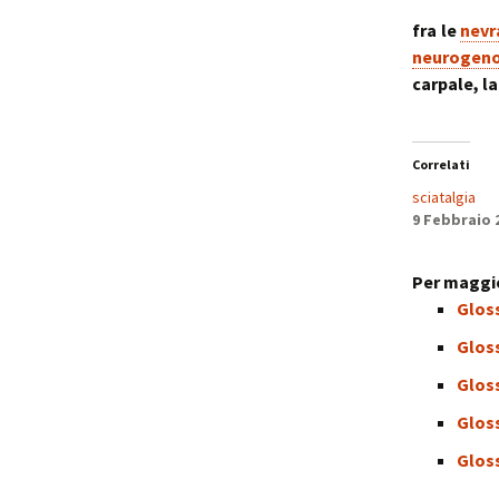
fra le
nevr
neurogeno 
carpale, l
Correlati
sciatalgia
9 Febbraio 
Per maggio
Gloss
Gloss
Gloss
Glos
Gloss