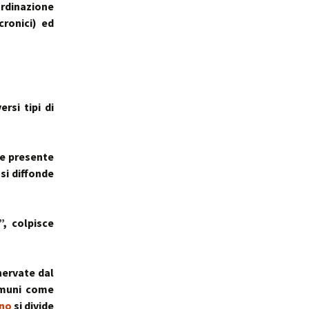
ordinazione
ale
Sindrome
cronici) ed
della Valvola di Houston
rsi tipi di
re presente
 si diffonde
, colpisce
nnervate dal
omuni come
ino
si divide