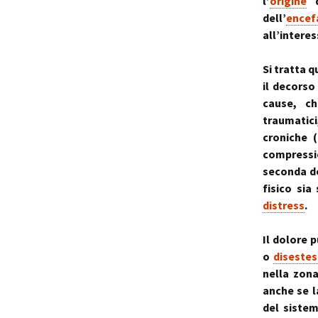
l’
origine
d
dell’
encef
all’intere
Si tratta q
il decorso
cause, ch
traumatici
croniche 
compressio
seconda de
fisico si
distress
.
Il dolore
o
disestes
nella zona
anche se 
del siste