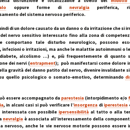
ella disfunzione è localizzabile a livello del
midollo 
~ la ruot
alo
oppure forme di
nevralgia
periferica, rico
muscolo:
Deambul
un sistema integ
la riequil
Postura :
ssamento del sistema nervoso periferico.
“cinque 
distorsio
rachidee
omocisteina:
pelvico e
uindi di un dolore causato da un danno o da irritazione che si i
il killer silenzioso
le distor
postural
 del nervo sensitivo interessato fino alla zona di competenza
e comportano tale disturbo neurologico, possono ess
seno:
Massaggi
La Biochi
ciò che la donna
Riflessi 
Stress: l
, infezioni o irritazioni, ma anche le malattie autoimmuni o l
per offrire il suo
Metameri
ipofisi- s
(diabete, alcolismo …) e, più frequentemente di quanto si
sindromi
ne dei nervi (
entrapment
); può manifestarsi come dolore i
sindrome
Riequilib
lla gravità del danno patito dal nervo, divenire invalidante si
delle faccette art
in Kinesi
le articolazioni
Transazi
a su quello psicologico o somato-emotivo, determinando
di
zigoapofisarie
& Kinesi
Osteopat
sindrome di Baas
osteofitosi del 
Somatoem
 può essere accompagnato da
parestesia
(intorpidimento e/o
percezio
ia
, in alcuni casi si può verificare l’
insorgenza
di
iperestesia
sindrome di Tiet
 interessata con possibile
ipersensibilità
al tatto o alla te
un dolore localiz
all’angolo di Loui
la
nevralgia
è associata all’interessamento della componente
ma nervoso, anche le vie nervose motorie possono essere i