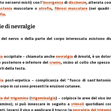
stress:
o nei nervi misti) con l’
insorgenza
di
discinesie
, alterata co
Sindrome Gener
astenia
muscolare o
atrofia
,
fibrosi muscolare
(nei quadri 
d’Adattamento
fia
.
ie di nevralgie
del nervo o della parte del corpo interessata esistono dive
ia
occipitale – chiamata anche
nevralgia
di Arnold, è un dolo
e posteriore e inferiore del
cranio
, vicino al collo che spesso
rti della testa.
ia
post-erpetica – complicanza del “fuoco di sant’Antonio”
corpo in cui sono presenti le eruzioni cutanee.
ia del trigemino
(
trigeminalgia
) – colpisce le aree del viso i
emino); si può innescare in seguito a
stimoli
quotidiani c
nti, lavarsi il viso o applicare il trucco: la
nevralgia del trigem