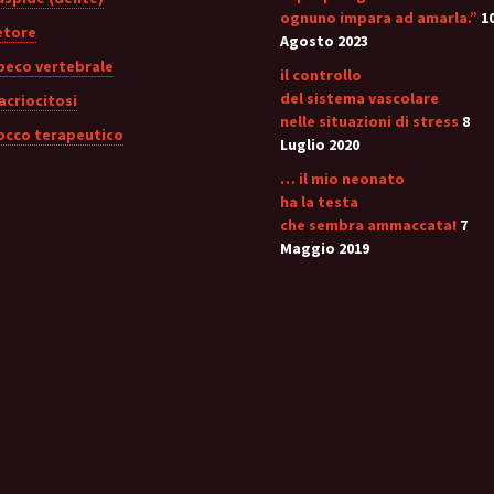
ognuno impara ad amarla.”
1
etore
Agosto 2023
peco vertebrale
il controllo
del sistema vascolare
acriocitosi
nelle situazioni di stress
8
occo terapeutico
Luglio 2020
… il mio neonato
ha la testa
che sembra ammaccata!
7
Maggio 2019