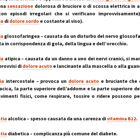
(una
sensazione
dolorosa di bruciore o di scossa elettrica in a
con episodi irregolari che si verificano improvvisamente
ne
di
dolore sordo
e costante al viso).
ia
glossofaringea – causata da un disturbo del nervo glossof
a in corrispondenza di gola, della lingua e dell’orecchio.
ia
atipica – causata da un danno a uno dei nervi cranici, si ma
provvisi di
dolore acuto
e lancinante alla mascella o alla guan
ia
intercostale – provoca un
dolore acuto
e bruciante che 
acica, la parte superiore dell’addome e la parte superiore de
vimenti fisici, come respirare, tossire o ridere possono pe
tia
alcolica – spesso causata da una carenza di
vitamina B12
.
tia
diabetica – complicanza più comune del diabete.