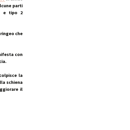
lcune parti
) e tipo 2
aringeo che
nifesta con
cia.
colpisce la
lla schiena
ggiorare il