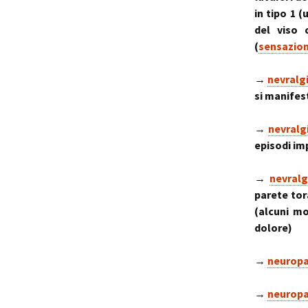
in tipo 1 
del viso 
(
sensazio
→
nevralg
si manifest
→
nevralg
episodi im
→
nevralg
parete tor
(alcuni mo
dolore)
→
neuropa
→
neuropa