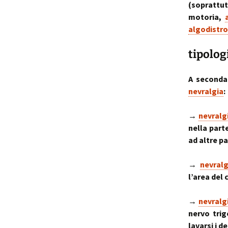
(soprattutt
motoria,
algodistro
tipolog
A seconda 
nevralgia
:
→
nevralg
nella part
ad altre pa
→
nevralg
l’area del 
→
nevralg
nervo trig
lavarsi i de