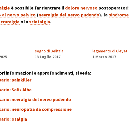
algie
è possibile far rientrare il
dolore nervoso
postoperatorio
al nervo pelvico
(
nevralgia del nervo pudendo
), la
sindrome
a
cruralgia
o la
sciatalgia
.
segno di Delitala
legamento di Cleyet
2025
13 Luglio 2017
1 Marzo 2017
ri informazioni e approfondimenti, si veda:
ario: painkiller
ario: Salix Alba
ario: nevralgia del nervo pudendo
sario: neuropatia da compressione
ario: otalgia