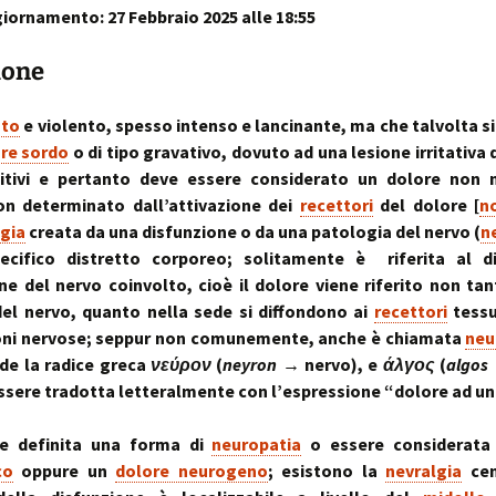
iornamento: 27 Febbraio 2025 alle 18:55
sull’uso dei cookies
o artrosi cervicale
Anno Zero
La “Manualità Sens
problematiche fu
synopsis ~ volume 
e disfunzionalità
ortraits:
kinesiopatia.it:
Annarita Piras
Cranio-Sacral
Modena Sud →
Cranio-Sa
 volti del lavoro
scopi & obiettivi
Repatterning® (Terapia
Centro di
colite spastica:
Repatter
ione
Cranio-Sacrale)
Kinesiologia
la Sindrome
Anno Zero
dolore
base
Elisabetta Verdigi
Transazionale
dell’Intestino Irrit
synopsis ~ volume
ecniche
arco diastaltico
uto
e violento, spesso intenso e lancinante, ma che talvolta s
Kinesiopatia®
apparato
Osteopatica:
Sala dei Rosoni
Kinesiopatia®:
Anno Zero
stomatog
re sordo
o di tipo gravativo, dovuto ad una lesione irritativa 
l’arte del prendersi cura
ascolto attivo
una disciplina
synopsis ~ volume
relazioni
sitivi e pertanto deve essere considerato un dolore non n
“terapeutica”
integraz
on determinato dall’attivazione dei
recettori
del dolore [
no
®
Oltrelostress Coaching
area riservata
Anno Zero
Diafram
lgia
creata da una disfunzione o da una patologia del nervo (
n
lombalgia,
synopsis ~ volume
Il “Cervello Trino
Baromet
& Gabbia
mal di schiena, sci
ed il sistema
Comport
ecifico distretto corporeo; solitamente è riferita al di
malattie o sintomi
neuro-vascolare
Anno Zero
Stress ÷
ne del nervo coinvolto, cioè il dolore viene riferito non tan
synopsis ~ volume
Cibus
Equilibrio
el nervo, quanto nella sede si diffondono ai
recettori
tessu
mal di testa
il midollo spinale
l’emozion
oni nervose; seppur non comunemente, anche è chiamata
neu
Anno Zero
Posture 
®
ide la radice greca
νεύρον
(
neyron
→ nervo), e
άλγος
(
algos
meningiti, mening
synopsis ~ volume
Kinesiopatia
il rachide
Cisti Ene
meningiti subclini
& Stress
repatter
Somatizz
sere tradotta letteralmente con l’espressione “dolore ad un
possibile causa di
kinesiop
– Memori
molteplici disturbi
legamento di Cle
e definita una forma di
neuropatia
o essere considerat
un legame fra a
Kinesiolo
Brain St
genitale femmini
Transazi
prende il
co
oppure un
dolore neurogeno
; esistono la
nevralgia
cen
ed intestino
Kinesiop
“bestia” 