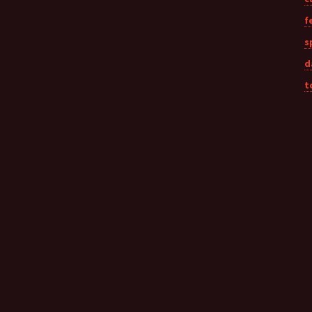
f
s
d
t