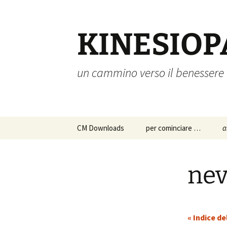
Vai
al
contenuto
KINESIOP
un cammino verso il benessere
CM Downloads
per cominciare …
a
chi siamo
a
p
nev
s
istruzioni per l’uso
c
approfondimenti
p
« Indice de
d
a