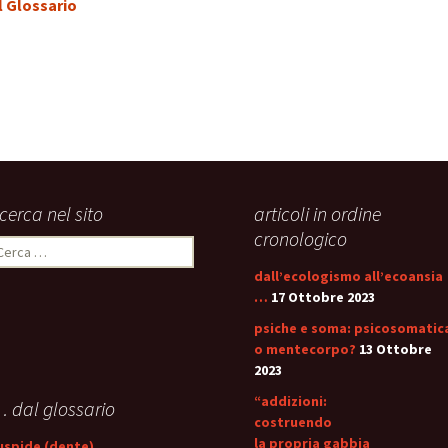
l Glossario
icerca nel sito
articoli in ordine
cronologico
icerca
er:
dall’ecologismo all’ecoansia
…
17 Ottobre 2023
psiche e soma: psicosomatic
o mentecorpo?
13 Ottobre
2023
“addizioni:
 dal glossario
costruendo
la propria gabbia
uspide (dente)