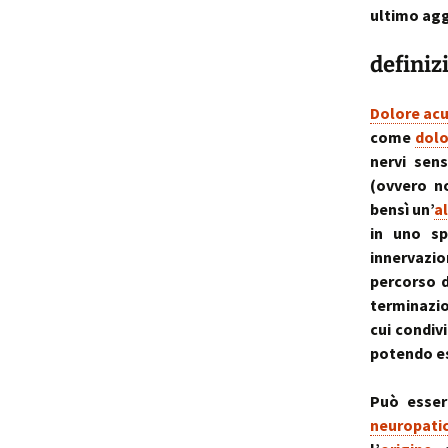
ultimo agg
p
i
definiz
t
Dolore ac
come
dolo
nervi sen
(ovvero n
bensì un’
a
in uno sp
innervazio
percorso d
terminazi
cui condiv
potendo es
Può esser
neuropati