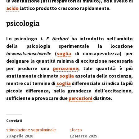
la ventilazione (atti respiratori al minuto), ed il livello di
acido
lattico prodotto crescono rapidamente.
psicologia
Lo psicologo
J. F. Herbart
ha introdotto nell’ambito
della psicologia sperimentale la locuzione
bewusstseinschwelle
(
soglia
di consapevolezza) per
designare la quantità minima di eccitazione necessaria
per produrre una
percezione
; tale quantità è più
esattamente chiamata
soglia
assoluta della coscienza,
mentre col termine di
soglia
differenziale si indica la più
piccola differenza, nella grandezza dell’eccitazione,
sufficiente a provocare due
percezioni
distinte.
Correlati
stimolazione sopraliminale
sforzo
28 Aprile 2020
12 Marzo 2025