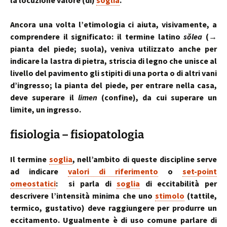
la locuzione valore (di)
soglia
.
Ancora una volta l’etimologia ci aiuta, visivamente, a
comprendere il significato: il termine latino
sŏlea
(→
pianta del piede; suola), veniva utilizzato anche per
indicare la lastra di pietra, striscia di legno che unisce al
livello del pavimento gli stipiti di una porta o di altri vani
d’ingresso; la pianta del piede, per entrare nella casa,
deve superare il
limen
(confine), da cui superare un
limite, un ingresso.
fisiologia – fisiopatologia
Il termine
soglia
, nell’ambito di queste discipline serve
ad indicare
valori di riferimento
o
set-point
omeostatici
: si parla di
soglia
di eccitabilità per
descrivere l’intensità minima che uno
stimolo
(tattile,
termico, gustativo) deve raggiungere per produrre un
eccitamento. Ugualmente è di uso comune parlare di