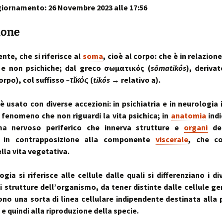
iornamento: 26 Novembre 2023 alle 17:56
sull’uso dei cookies
o artrosi cervicale
Anno Zero
La “Manualità Sens
problematiche fu
synopsis ~ volume 
e disfunzionalità
ortraits:
kinesiopatia.it:
Annarita Piras
Cranio-Sacral
Modena Sud →
Cranio-Sa
 volti del lavoro
scopi & obiettivi
Repatterning® (Terapia
Centro di
colite spastica:
Repatter
ione
Cranio-Sacrale)
Kinesiologia
la Sindrome
Anno Zero
dolore
base
Elisabetta Verdigi
Transazionale
dell’Intestino Irrit
synopsis ~ volume
ecniche
arco diastaltico
nte, che si riferisce al
soma
, cioè al corpo: che è in relazio
Kinesiopatia®
apparato
Osteopatica:
Sala dei Rosoni
Kinesiopatia®:
Anno Zero
stomatog
 e non psichiche; dal greco σωματικός (
sōmatikós
), derivat
l’arte del prendersi cura
ascolto attivo
una disciplina
synopsis ~ volume
relazioni
rpo), col suffisso –
τῐκός
(
tikós
→ relativo a).
“terapeutica”
integraz
®
Oltrelostress Coaching
area riservata
Anno Zero
Diafram
 è usato con diverse accezioni: in psichiatria e in neurologia 
lombalgia,
synopsis ~ volume
Il “Cervello Trino
Baromet
& Gabbia
mal di schiena, sci
ed il sistema
Comport
fenomeno che non riguardi la vita psichica; in
anatomia
indi
malattie o sintomi
neuro-vascolare
Anno Zero
Stress ÷
ma nervoso periferico che innerva strutture e
organi
del
synopsis ~ volume
Cibus
Equilibrio
, in contrapposizione alla componente
viscerale
, che co
mal di testa
il midollo spinale
l’emozion
lla vita vegetativa.
Anno Zero
Posture 
®
meningiti, mening
synopsis ~ volume
Kinesiopatia
il rachide
Cisti Ene
meningiti subclini
& Stress
repatter
Somatizz
gia si riferisce alle cellule dalle quali si differenziano i div
possibile causa di
kinesiop
– Memori
molteplici disturbi
di strutture dell’organismo, da tener distinte dalle cellule ge
legamento di Cle
ono una sorta di linea cellulare indipendente destinata alla
un legame fra a
Kinesiolo
Brain St
genitale femmini
Transazi
prende il
e quindi alla riproduzione della specie.
ed intestino
Kinesiop
“bestia” 