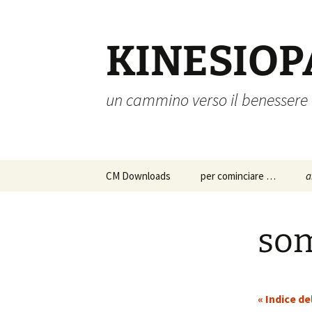
Vai
al
contenuto
KINESIOP
un cammino verso il benessere
CM Downloads
per cominciare …
a
chi siamo
a
p
som
s
istruzioni per l’uso
c
approfondimenti
p
« Indice de
d
a