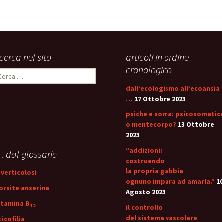
stress:
Sindrome Gener
d’Adattamento
icerca nel sito
articoli in ordine
cronologico
icerca
er:
dall’ecologismo all’ecoansia
…
17 Ottobre 2023
psiche e soma: psicosomatic
o mentecorpo?
13 Ottobre
2023
“addizioni:
 dal glossario
costruendo
la propria gabbia
iverticolosi
ognuno impara ad amarla.”
1
orsite anserina
Agosto 2023
itamina B
12
il controllo
del sistema vascolare
ticofilia