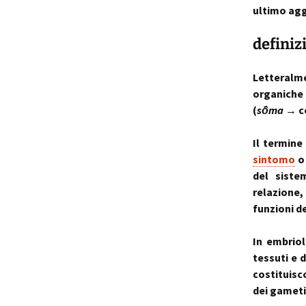
ultimo agg
p
i
definiz
t
Letteralme
organiche
(
sō̂ma
→ co
Il termine
sintomo
o 
del siste
relazione
funzioni de
In embriolo
tessuti e 
costituisc
dei gameti 