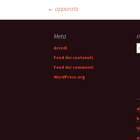
Navigazione
←
apparato
articolo
Meta
r
R
Accedi
p
Feed dei contenuti
Feed dei commenti
WordPress.org
…
d
b
V
a