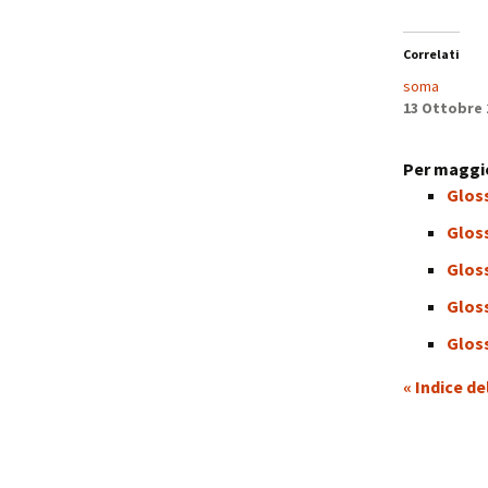
Correlati
soma
13 Ottobre 
Per maggio
Gloss
Glos
Glos
Gloss
Glos
« Indice de