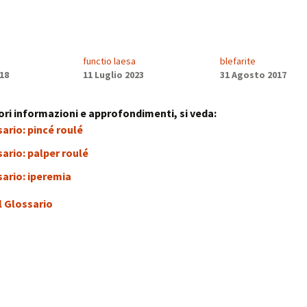
stress:
Sindrome Gener
d’Adattamento
functio laesa
blefarite
18
11 Luglio 2023
31 Agosto 2017
ri informazioni e approfondimenti, si veda:
ario: pincé roulé
ario: palper roulé
ario: iperemia
l Glossario