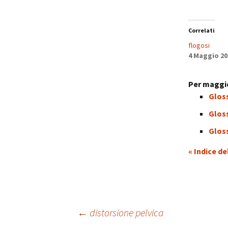
Correlati
flogosi
4 Maggio 20
Per maggio
Gloss
Gloss
Gloss
« Indice de
Navigazione
←
distorsione pelvica