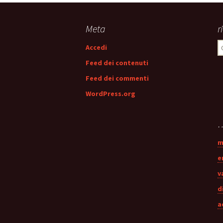
articolo
Meta
r
R
Accedi
p
Feed dei contenuti
Feed dei commenti
WordPress.org
…
m
e
v
d
a