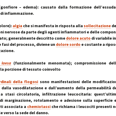
~ la ruot
gonfiore – edema): causato dalla formazione dell’essuda
muscolo:
Deambul
un sistema integ
la riequil
Postura :
 di infiammazione.
“cinque 
distorsio
rachidee
omocisteina:
pelvico e
olore):
algia
che si manifesta in risposta alla
sollecitazione
de
il killer silenzioso
le distor
postural
ni nervose da parte degli agenti infiammatori e delle compon
dato; generalmente descritto come
dolore acuto
di variabile i
seno:
Massaggi
La Biochi
ciò che la donna
Riflessi 
Stress: l
e fasi del processo, diviene un
dolore sordo
e costante a ripos
per offrire il suo
Metameri
ipofisi- s
zazione.
sindromi
sindrome
Riequilib
delle faccette art
in Kinesi
 laesa
(funzionalmente menomata); compromissione dell
le articolazioni
Transazi
lla porzione di tessuto coinvolto
zigoapofisarie
& Kinesi
Osteopat
dinali della flogosi
sono manifestazioni delle modificazion
sindrome di Baas
osteofitosi del 
Somatoem
 dalla vasodilatazione e dall’aumento della permeabilità dei
percezio
a stasi circolatoria, infiltrazione leucocitaria: quest’ult
sindrome di Tiet
di marginazione, rotolamento e adesione sulla superficie e
un dolore localiz
all’angolo di Loui
iti associata a
chemiotassi
che richiama i leucociti presenti n
le verso la sede del danno.