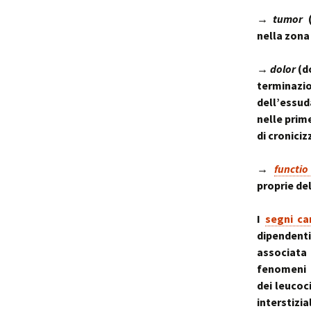
→
tumor
(
nella zona
→
dolor
(d
terminazio
dell’essu
nelle prim
di croniciz
→
functio
proprie de
I
segni car
dipendenti
associata 
fenomeni 
dei leucoc
interstizia