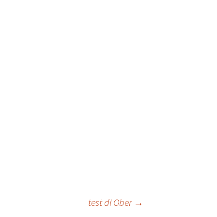
ale
Sindrome
della Valvola di Houston
test di Ober
→