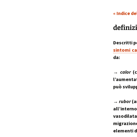
« Indice de
p
i
definiz
t
Descritti 
sintomi ca
da:
→
calor
(c
l’aumentat
può svilup
→
rubor
(a
all’intern
vasodilata
migrazion
elementi d