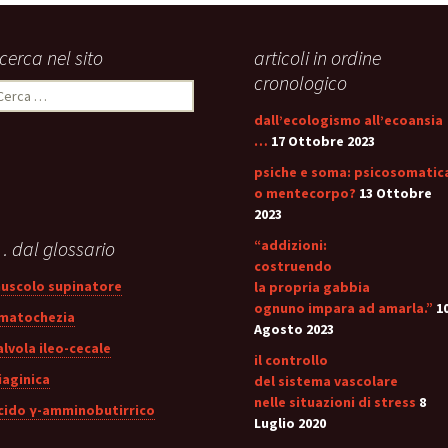
icerca nel sito
articoli in ordine
cronologico
icerca
er:
dall’ecologismo all’ecoansia
…
17 Ottobre 2023
psiche e soma: psicosomatic
o mentecorpo?
13 Ottobre
2023
 dal glossario
“addizioni:
costruendo
uscolo supinatore
la propria gabbia
ognuno impara ad amarla.”
1
matochezia
Agosto 2023
alvola ileo-cecale
il controllo
iaginica
del sistema vascolare
nelle situazioni di stress
8
cido γ-amminobutirrico
Luglio 2020