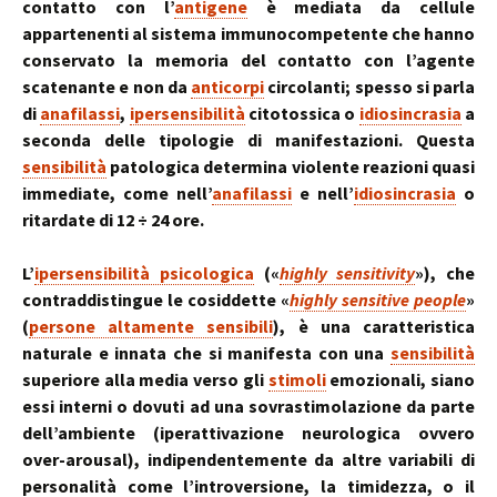
contatto con l’
antigene
è mediata da cellule
appartenenti al sistema immunocompetente che hanno
conservato la memoria del contatto con l’agente
scatenante e non da
anticorpi
circolanti; spesso si parla
di
anafilassi
,
ipersensibilità
citotossica o
idiosincrasia
a
seconda delle tipologie di manifestazioni. Questa
sensibilità
patologica determina violente reazioni quasi
immediate, come nell’
anafilassi
e nell’
idiosincrasia
o
ritardate di 12 ÷ 24 ore.
L’
ipersensibilità psicologica
(«
highly sensitivity
»), che
contraddistingue le cosiddette «
highly sensitive people
»
(
persone altamente sensibili
), è una caratteristica
naturale e innata che si manifesta con una
sensibilità
superiore alla media verso gli
stimoli
emozionali, siano
essi interni o dovuti ad una sovrastimolazione da parte
dell’ambiente (iperattivazione neurologica ovvero
over-arousal), indipendentemente da altre variabili di
personalità come l’introversione, la timidezza, o il