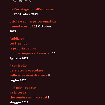
cronologico
dall’ecologismo all’ecoansia
…
17 Ottobre 2023
psiche e soma: psicosomatica
o mentecorpo?
13 Ottobre
2023
“addizioni:
costruendo
la propria gabbia
ognuno impara ad amarla.”
10
Agosto 2023
il controllo
del sistema vascolare
nelle situazioni di stress
8
Luglio 2020
… il mio neonato
ha la testa
che sembra ammaccata!
7
Maggio 2019