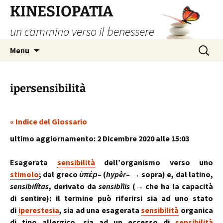
Vai
KINESIOPATIA
al
un cammino verso il benessere
contenuto
Ricerca
Menu
per:
ipersensibilità
« Indice del Glossario
ultimo aggiornamento: 2 Dicembre 2020 alle 15:03
Esagerata
sensibilità
dell’organismo verso uno
stimolo
; dal greco
ὑπέρ
– (
hypèr
– → sopra) e, dal latino,
sensibilĭtas
, derivato da
sensibĭlis
(→ che ha la capacità
di sentire): il termine può riferirsi sia ad uno stato
di
iperestesia
, sia ad una esagerata
sensibilità
organica
di tipo allergico, sia ad un eccesso di
sensibilità