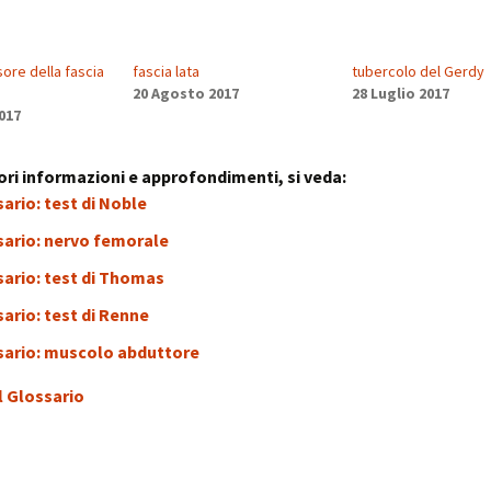
stress:
Sindrome Gener
d’Adattamento
ore della fascia
fascia lata
tubercolo del Gerdy
20 Agosto 2017
28 Luglio 2017
017
ri informazioni e approfondimenti, si veda:
ario: test di Noble
sario: nervo femorale
ario: test di Thomas
ario: test di Renne
sario: muscolo abduttore
l Glossario