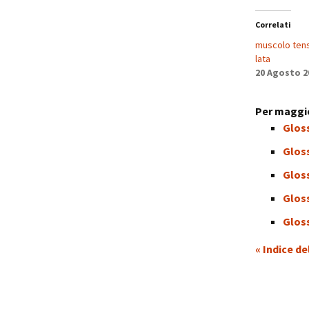
Correlati
muscolo tens
lata
20 Agosto 2
Per maggio
Gloss
Glos
Gloss
Gloss
Glos
« Indice de