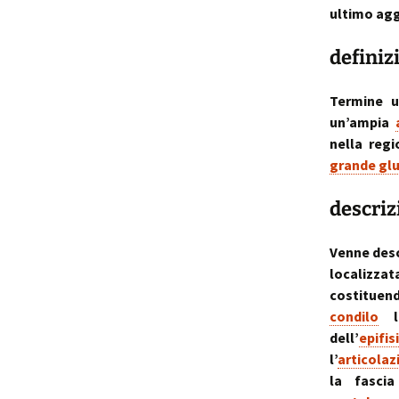
ultimo agg
p
i
definiz
t
Termine u
un’ampia
nella regi
grande gl
descriz
Venne desc
localizza
costituen
condilo
la
dell’
epifisi
l’
articolaz
la fasci