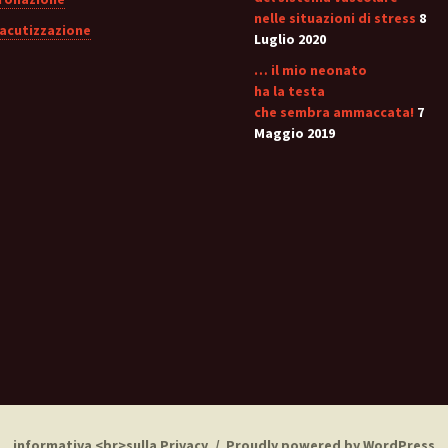
nelle situazioni di stress
8
iacutizzazione
Luglio 2020
… il mio neonato
ha la testa
che sembra ammaccata!
7
Maggio 2019
informativa <br>sulla Privacy
Proudly powered by WordPress