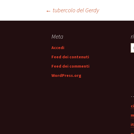
Navigazione
←
tubercolo del Gerdy
articolo
Meta
r
R
Accedi
p
Feed dei contenuti
Feed dei commenti
WordPress.org
…
c
m
i
p