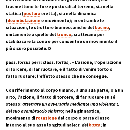
trasmettono le forze posturali al terreno, sia nella
statica (
postura
eretta), sia nella dinamica
(
deambulazione
e movimento); in entrambe le
situazioni, le strutture biomeccaniche del
bacino
,
unitamente a quelle del
tronco
, si attivano per
stabilizzare la zona e per consentire un movimento il
più sicuro possibile. D
pass.
torsus
per il class.
tortus
]. – L’azione, l’operazione
di torcere, di far ruotare, e il fatto di venire torto o
fatto ruotare; l’effetto stesso che ne consegue.
Con riferimento al corpo umano, a una sua parte, o a un
arto, l’azione, il fatto di torcere, di far ruotare su sé
stesso:
atterrare un avversario mediante una violenta t.
del suo avambraccio sinistro
; nella ginnastica,
movimento di
rotazione
del corpo o parte di esso
intorno al suo asse longitudinale:
t. del
busto
; in