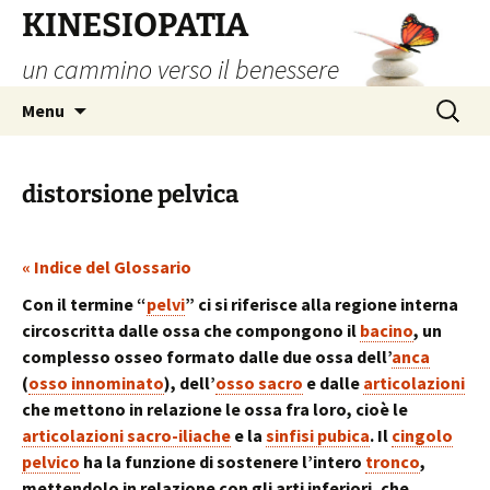
Vai
KINESIOPATIA
al
un cammino verso il benessere
contenuto
Ricerca
Menu
per:
distorsione pelvica
« Indice del Glossario
Con il termine “
pelvi
” ci si riferisce alla regione interna
circoscritta dalle ossa che compongono il
bacino
,
un
complesso osseo formato dalle due ossa dell’
anca
(
osso innominato
), dell’
osso sacro
e dalle
articolazioni
che mettono in relazione le ossa fra loro, cioè le
articolazioni sacro-iliache
e la
sinfisi pubica
. Il
cingolo
pelvico
ha la funzione di sostenere l’intero
tronco
,
mettendolo in relazione con gli arti inferiori, che