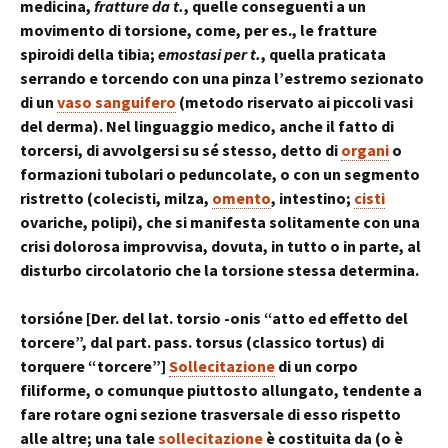
medicina,
fratture da t.
, quelle conseguenti a un
movimento di torsione, come, per es., le fratture
spiroidi della tibia;
emostasi per t.
, quella praticata
serrando e torcendo con una pinza l’estremo sezionato
di un
vaso sanguifero
(metodo riservato ai piccoli vasi
del derma). Nel linguaggio medico, anche il fatto di
torcersi, di avvolgersi su sé stesso, detto di
organi
o
formazioni tubolari o peduncolate, o con un segmento
ristretto (colecisti, milza,
omento
, intestino;
cisti
ovariche, polipi), che si manifesta solitamente con una
crisi dolorosa improvvisa, dovuta, in tutto o in parte, al
disturbo circolatorio che la torsione stessa determina.
torsióne [Der. del lat. torsio -onis “atto ed effetto del
torcere”, dal part. pass. torsus (classico tortus) di
torquere “torcere”]
Sollecitazione
di un corpo
filiforme, o comunque piuttosto allungato, tendente a
fare rotare ogni sezione trasversale di esso rispetto
alle altre; una tale
sollecitazione
è costituita da (o è