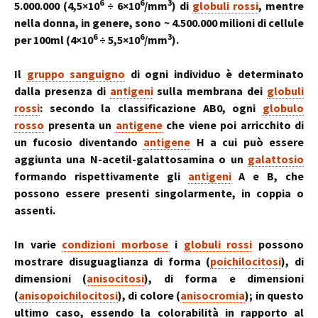
6
6
3
5.000.000 (4,5×10
÷ 6×10
/mm
) di
globuli rossi
, mentre
nella donna, in genere, sono ~ 4.500.000 milioni di cellule
6
6
3
per 100ml (4×10
÷ 5,5×10
/mm
).
Il
gruppo sanguigno
di ogni individuo è determinato
dalla presenza di
antigeni
sulla membrana dei
globuli
rossi
: secondo la classificazione AB0, ogni
globulo
rosso
presenta un
antigene
che viene poi arricchito di
un fucosio diventando
antigene
H a cui può essere
aggiunta una N-acetil-galattosamina o un
galattosio
formando rispettivamente gli
antigeni
A e B, che
possono essere presenti singolarmente, in coppia o
assenti.
In varie
condizioni morbose
i
globuli rossi
possono
mostrare disuguaglianza di forma (
poichilocitosi
), di
dimensioni (
anisocitosi
), di forma e dimensioni
(
anisopoichilocitosi
), di colore (
anisocromia
); in questo
ultimo caso, essendo la colorabilità in rapporto al