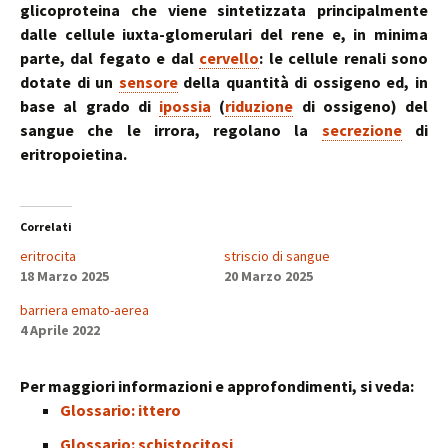
glicoproteina che viene sintetizzata principalmente
dalle cellule iuxta-glomerulari del rene e, in minima
parte, dal fegato e dal
cervello
: le cellule renali sono
dotate di un
sensore
della quantità di ossigeno ed, in
base al grado di
ipossia
(
riduzione
di ossigeno) del
sangue che le irrora, regolano la
secrezione
di
eritropoietina.
Correlati
eritrocita
striscio di sangue
18 Marzo 2025
20 Marzo 2025
barriera emato-aerea
4 Aprile 2022
Per maggiori informazioni e approfondimenti, si veda:
Glossario: ittero
Glossario: schistocitosi