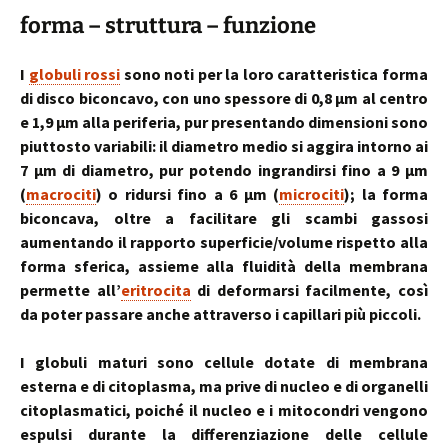
forma – struttura – funzione
I
globuli rossi
sono noti per la loro caratteristica forma
di disco biconcavo, con uno spessore di 0,8 µm al centro
e 1,9 µm alla periferia, pur presentando dimensioni sono
piuttosto variabili: il diametro medio si aggira intorno ai
7 µm di diametro, pur potendo ingrandirsi fino a 9 µm
(
macrociti
) o ridursi fino a 6 µm (
microciti
); la forma
biconcava, oltre a facilitare gli scambi gassosi
aumentando il rapporto superficie/volume rispetto alla
forma sferica, assieme alla fluidità della membrana
permette all’
eritrocita
di deformarsi facilmente, così
da poter passare anche attraverso i capillari più piccoli.
I globuli maturi sono cellule dotate di membrana
esterna e di citoplasma, ma prive di nucleo e di organelli
citoplasmatici, poiché il nucleo e i mitocondri vengono
espulsi durante la differenziazione delle cellule