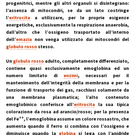
progenitrici, mentre gli altri organuli si disintegrano:
l’assenza di mitocondri, se da un lato costringe
l’
eritrocita
a utilizzare, per le proprie esigenze
energetiche, esclusivamente la respirazione anaerobia,
dall’altro che l’ossigeno trasportato all’interno
dell’
emazia
non venga utilizzato dai mitocondri del
globulo rosso
stesso.
Un
globulo rosso
adulto, completamente differenziato,
contiene quasi esclusivamente emoglobina ed un
numero limitato di
enzimi
, necessari per il
mantenimento dell’integrità della membrana e per la
funzione di trasporto dei gas, racchiusi solamente da
una membrana plasmatica; l’alto contenuto
emoglobinico conferisce all’
eritrocita
la sua tipica
colorazione da rosa ad arancio/rosso; per la presenza
++
del Fe
, l’emoglobina assume un colore rossastro, che
aumenta quando il ferro si combina con l’ossigeno e
diminuisce quando la
globina
si lega con l’anidride