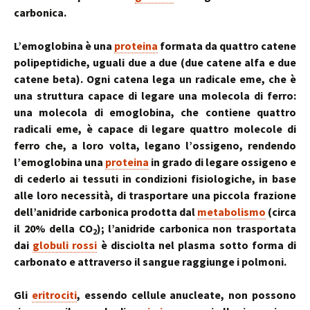
carbonica.
L’emoglobina è una
proteina
formata da quattro catene
polipeptidiche, uguali due a due (due catene alfa e due
catene beta). Ogni catena lega un radicale eme, che è
una struttura capace di legare una molecola di ferro:
una molecola di emoglobina, che contiene quattro
radicali eme, è capace di legare quattro molecole di
ferro che, a loro volta, legano l’ossigeno, rendendo
l’emoglobina una
proteina
in grado di legare ossigeno e
di cederlo ai tessuti in condizioni fisiologiche, in base
alle loro necessità, di trasportare una piccola frazione
dell’anidride carbonica prodotta dal
metabolismo
(circa
il 20% della CO
); l’anidride carbonica non trasportata
2
dai
globuli rossi
è disciolta nel plasma sotto forma di
carbonato e attraverso il sangue raggiunge i polmoni.
Gli
eritrociti
, essendo cellule anucleate, non possono