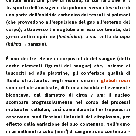
cellule ematiche prive di nucleo, la cui funzione è il
trasporto dell’ossigeno dai polmoni verso i tessuti e di
una parte dell’anidride carbonica dai tessuti ai polmoni
(che provvedono all’espulsione del gas all’esterno del
corpo), attraverso l’emoglobina in essi contenuta; dal
greco antico αἱμάτιον (
haimàtion
), a sua volta da
αἷμα
(
hàima
→ sangue).
È uno dei tre elementi corpuscolati del sangue (detti
anche elementi figurati del sangue) che, insieme ai
leucociti ed alle piastrine, gli conferisce qualità di
fluido strutturato: negli esseri umani i
globuli rossi
sono cellule anucleate, di forma discoidale lievemente
biconcava, dal diametro di circa 7 μm: il nucleo
scompare progressivamente nel corso dei processi
maturativi cellulari, così come durante l’eritropoiesi si
osservano modificazioni tintoriali del citoplasma, per
effetto della variazione del suo contenuto. Nell’uomo
3
in un millimetro cubo (mm
) di sangue sono contenuti ~