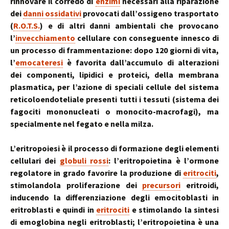
rinnovare il corredo di
enzimi
necessari alla riparazione
dei
danni ossidativi
provocati dall’ossigeno trasportato
(
R.O.T.S.
) e di altri danni ambientali che provocano
l’
invecchiamento
cellulare con conseguente innesco di
un processo di frammentazione: dopo 120 giorni di vita,
l’
emocateresi
è favorita dall’accumulo di alterazioni
dei componenti, lipidici e proteici, della membrana
plasmatica, per l’azione di speciali cellule del sistema
reticoloendoteliale presenti tutti i tessuti (sistema dei
fagociti mononucleati o monocito-macrofagi), ma
specialmente nel fegato e nella milza.
L’eritropoiesi è il processo di formazione degli elementi
cellulari dei
globuli rossi
: l’eritropoietina è l’ormone
regolatore in grado favorire la produzione di
eritrociti
,
stimolandola proliferazione dei
precursori
eritroidi,
inducendo la differenziazione degli emocitoblasti in
eritroblasti e quindi in
eritrociti
e stimolando la sintesi
di emoglobina negli eritroblasti; l’eritropoietina è una