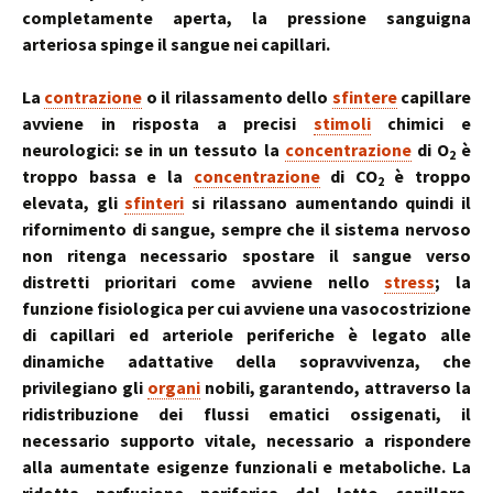
completamente aperta, la pressione sanguigna
arteriosa spinge il sangue nei capillari.
La
contrazione
o il rilassamento dello
sfintere
capillare
avviene in risposta a precisi
stimoli
chimici e
neurologici: se in un tessuto la
concentrazione
di O
è
2
troppo bassa e la
concentrazione
di CO
è troppo
2
elevata, gli
sfinteri
si rilassano aumentando quindi il
rifornimento di sangue, sempre che il sistema nervoso
non ritenga necessario spostare il sangue verso
distretti prioritari come avviene nello
stress
; la
funzione fisiologica per cui avviene una vasocostrizione
di capillari ed arteriole periferiche è legato alle
dinamiche adattative della sopravvivenza, che
privilegiano gli
organi
nobili, garantendo, attraverso la
ridistribuzione dei flussi ematici ossigenati, il
necessario supporto vitale, necessario a rispondere
alla aumentate esigenze funzionali e metaboliche. La