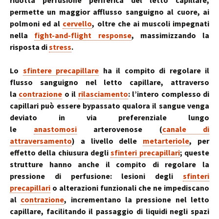
ridotta perfusione periferica del letto capillare,
permette un maggior afflusso sanguigno al cuore, ai
polmoni ed al
cervello
, oltre che ai muscoli impegnati
nella
fight-and-flight response
, massimizzando la
risposta di
stress
.
Lo
sfintere precapillare
ha il compito di regolare il
flusso sanguigno nel letto capillare, attraverso
la
contrazione
o il
rilasciamento
: l’intero complesso di
capillari può essere bypassato qualora il sangue venga
deviato in via preferenziale lungo
le
anastomosi
arterovenose (
canale di
attraversamento
) a livello delle
metarteriole
, per
effetto della chiusura degli
sfinteri precapillari
; queste
strutture hanno anche il compito di regolare la
pressione di perfusione: lesioni degli
sfinteri
precapillari
o alterazioni funzionali che ne impediscano
al
contrazione
, incrementano la pressione nel letto
capillare, facilitando il passaggio di liquidi negli spazi