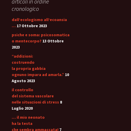
articoli in ordine
cronologico
dall’ecologismo all’ecoansia
…
17 Ottobre 2023
psiche e soma: psicosomatica
o mentecorpo?
13 Ottobre
2023
“addizioni:
costruendo
la propria gabbia
ognuno impara ad amarla.”
10
Agosto 2023
il controllo
del sistema vascolare
nelle situazioni di stress
8
Luglio 2020
… il mio neonato
ha la testa
che sembra ammaccata!
7