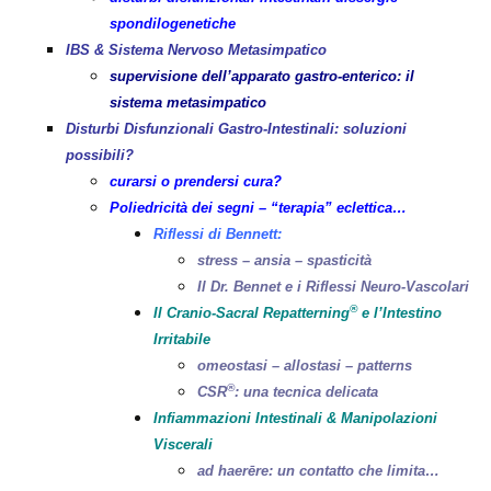
spondilogenetiche
IBS & Sistema Nervoso Metasimpatico
supervisione dell’apparato gastro-enterico: il
sistema metasimpatico
Disturbi Disfunzionali Gastro-Intestinali: soluzioni
possibili?
curarsi o prendersi cura?
Poliedricità dei segni – “terapia” eclettica…
Riflessi di Bennett:
stress – ansia – spasticità
Il Dr. Bennet e i Riflessi Neuro-Vascolari
®
Il Cranio-Sacral Repatterning
e l’Intestino
Irritabile
omeostasi – allostasi – patterns
®
CSR
: una tecnica delicata
Infiammazioni Intestinali & Manipolazioni
Viscerali
ad haerēre: un contatto che limita…