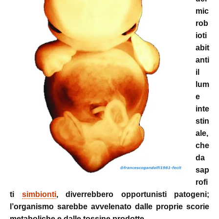
mic
rob
ioti
abit
anti
il
lum
e
inte
stin
ale,
che
da
sap
rofi
ti
simbionti
, diverrebbero opportunisti patogeni;
l’organismo sarebbe avvelenato dalle proprie scorie
metaboliche e dalle tossine prodotte…