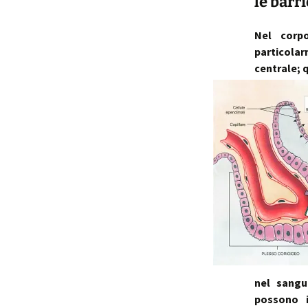
le barr
Nel corp
particolar
centrale; 
nel sangu
possono i