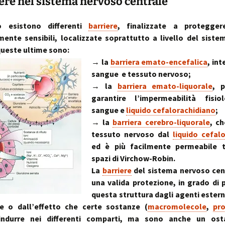
iere nel sistema nervoso centrale
~ la ruot
muscolo:
Deambul
un sistema integ
la riequil
Postura :
o esistono differenti
barriere
, finalizzate a proteggere
“cinque 
distorsio
mente sensibili, localizzate soprattutto a livello del sist
rachidee
omocisteina:
pelvico e
queste ultime sono:
il killer silenzioso
le distor
postural
→ la
barriera emato-encefalica
, in
sangue e tessuto nervoso;
seno:
Massaggi
La Biochi
ciò che la donna
Riflessi 
Stress: l
→ la
barriera emato-liquorale
, 
per offrire il suo
Metameri
ipofisi- s
garantire l’impermeabilità fisio
sindromi
sangue e
liquido cefalorachidiano
;
sindrome
Riequilib
delle faccette art
in Kinesi
→ la
barriera cerebro-liquorale
, ch
le articolazioni
Transazi
tessuto nervoso dal
liquido cefal
zigoapofisarie
& Kinesi
Osteopat
ed è più facilmente permeabile t
spazi di Virchow-Robin.
sindrome di Baas
osteofitosi del 
Somatoem
La
barriere
del sistema nervoso cen
percezio
una valida protezione, in grado di
sindrome di Tiet
questa struttura dagli agenti esterni
un dolore localiz
all’angolo di Loui
e o dall’effetto che certe sostanze (
macromolecole
,
pro
ndurre nei differenti comparti, ma sono anche un ost