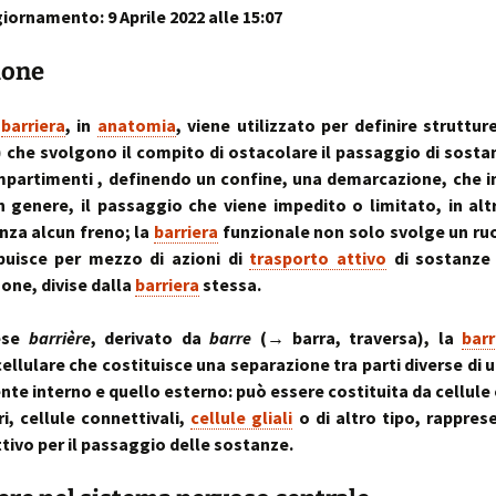
iornamento: 9 Aprile 2022 alle 15:07
sull’uso dei cookies
o artrosi cervicale
Anno Zero
La “Manualità Sens
problematiche fu
synopsis ~ volume 
e disfunzionalità
ortraits:
kinesiopatia.it:
Annarita Piras
Cranio-Sacral
Modena Sud →
Cranio-Sa
 volti del lavoro
scopi & obiettivi
Repatterning® (Terapia
Centro di
colite spastica:
Repatter
ione
Cranio-Sacrale)
Kinesiologia
la Sindrome
Anno Zero
dolore
base
Elisabetta Verdigi
Transazionale
dell’Intestino Irrit
synopsis ~ volume
ecniche
arco diastaltico
e
barriera
, in
anatomia
, viene utilizzato per definire struttur
Kinesiopatia®
apparato
Osteopatica:
Sala dei Rosoni
Kinesiopatia®:
Anno Zero
stomatog
) che svolgono il compito di ostacolare il passaggio di sosta
l’arte del prendersi cura
ascolto attivo
una disciplina
synopsis ~ volume
relazioni
mpartimenti , definendo un confine, una demarcazione, che i
“terapeutica”
integraz
in genere, il passaggio che viene impedito o limitato, in altri
®
Oltrelostress Coaching
area riservata
Anno Zero
Diafram
nza alcun freno; la
barriera
funzionale non solo svolge un ruol
lombalgia,
synopsis ~ volume
Il “Cervello Trino
Baromet
& Gabbia
mal di schiena, sci
ed il sistema
Comport
buisce per mezzo di azioni di
trasporto attivo
di sostanze 
malattie o sintomi
neuro-vascolare
Anno Zero
Stress ÷
zone, divise dalla
barriera
stessa.
synopsis ~ volume
Cibus
Equilibrio
mal di testa
il midollo spinale
l’emozion
ese
barrière
, derivato da
barre
(→ barra, traversa), la
barr
Anno Zero
Posture 
®
cellulare che costituisce una separazione tra parti diverse di 
meningiti, mening
synopsis ~ volume
Kinesiopatia
il rachide
Cisti Ene
meningiti subclini
& Stress
repatter
Somatizz
ente interno e quello esterno: può essere costituita da cellule 
possibile causa di
kinesiop
– Memori
molteplici disturbi
ri, cellule connettivali,
cellule gliali
o di altro tipo, rappre
legamento di Cle
ttivo per il passaggio delle sostanze.
un legame fra a
Kinesiolo
Brain St
genitale femmini
Transazi
prende il
ed intestino
Kinesiop
“bestia” 