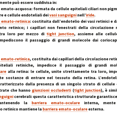
mente può essere suddivisa in:
emato-acquosa: formata da cellule epiteliali ciliari non pig
re e cellule endoteliali dei
vasi sanguigni
nell’
iride
.
a emato-retinica
: costituita dall’endotelio dei vasi retinici e d
to retinico; i capillari non fenestrati della circolazione r
tra loro per mezzo di
tight junction
, assieme alle cellule
impediscono il passaggio di grandi molecole dai coriocapi
a emato-retinica
, costituita dai capillari della circolazione reti
piteliali retiniche, impedisce il passaggio di grandi mo
lare
alla retina: le cellule, unite strettamente tra loro, im
e sostanze di entrare nel tessuto della retina. L’endotel
caratterizzato dalla presenza di un singolo strato di cellule 
trate che hanno
giunzioni occludenti
(
tight junction
), è sim
nguigni
cerebrali: questa caratteristica strutturale garantisce
mantenendo la
barriera emato-oculare
interna, mente l
 retinico mantiene la
barriera emato-oculare
esterna.