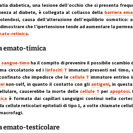
atia diabetica, una lesione dell’occhio che si presenta fre
enza al diabete, è collegata al collasso della
barriera ema
olendosi, causa dell’alterazione dell’equilibrio osmotico: a
imostrare che l’ipertensione tende ad aumentare la permeab
mato-retinica
.
a emato-timica
a sangue-timo
ha il compito di prevenire il possibile scambio 
tema circolatorio ed i
linfociti T
immaturi presenti nel timo, 
confinato che impedisce che le
cellule T
immature entrino i
ni
non-self, in quanto il contatto con gli
antigeni
, in questa
ellulare, causerebbe la morte delle
cellule T
per
apoptosi
.
ica
è formata dai capillari sanguigni continui nella cortec
da cellule reticolari epiteliali di tipo 1, a volte chiamate cellul
 macrofagi.
a emato-testicolare