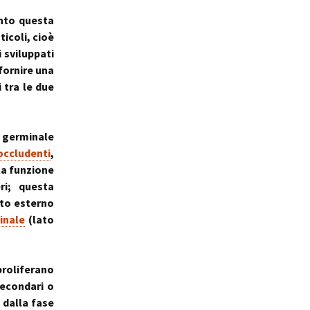
anto questa
ticoli, cioè
i sviluppati
 fornire una
 tra le due
o germinale
occludenti
,
 la funzione
ri; questa
ato esterno
inale
(lato
proliferano
econdari o
 dalla fase