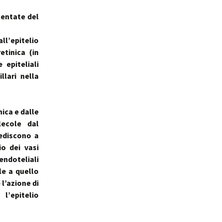
mentate del
all’epitelio
etinica (in
 epiteliali
llari nella
nica e dalle
lecole dal
pediscono a
io dei vasi
endoteliali
ile a quello
 l’azione di
’epitelio