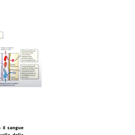
ale
Sindrome
della Valvola di Houston
a il sangue
ella della