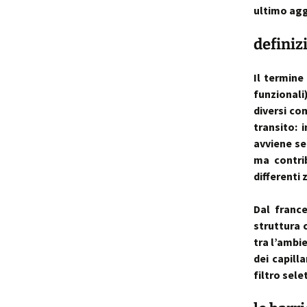
ultimo agg
p
i
definiz
t
Il termin
funzionali
diversi co
transito: 
avviene se
ma contri
differenti 
Dal franc
struttura 
tra l’ambi
dei capilla
filtro sele