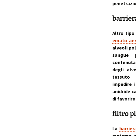
penetrazio
barrier
Altro tipo
emato-ae
alveoli po
sangue p
contenuta 
degli alv
tessuto 
impedire 
anidride c
di favorir
filtro 
La
barrier
materno d