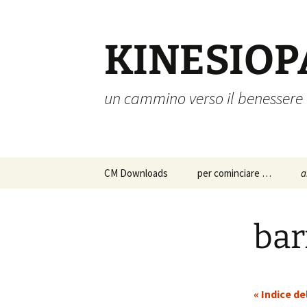
Vai
al
contenuto
KINESIOP
un cammino verso il benessere
CM Downloads
per cominciare …
a
chi siamo
a
p
bar
s
istruzioni per l’uso
c
approfondimenti
p
« Indice de
d
a