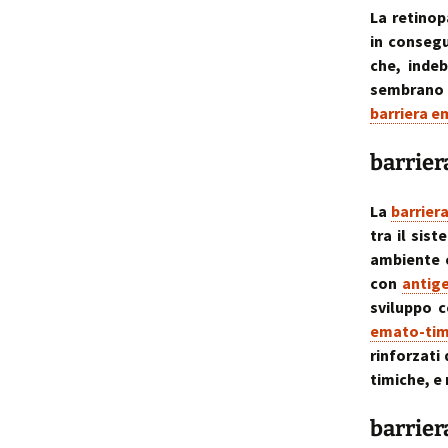
La retinop
in consegu
che, indeb
sembrano d
barriera e
barrier
La
barrier
tra il sis
ambiente 
con
antige
sviluppo c
emato-tim
rinforzati 
timiche, e
barrier