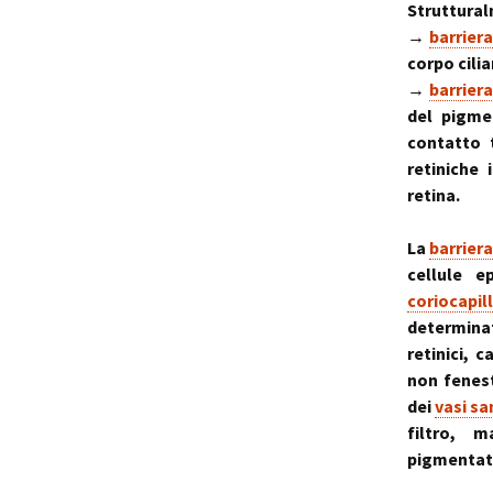
Struttural
→
barriera
corpo cilia
→
barrier
del pigmen
contatto 
retiniche 
retina.
La
barrier
cellule e
coriocapil
determinat
retinici, 
non fenes
dei
vasi sa
filtro, 
pigmentato