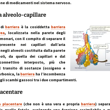
stress:
ne di medicamenti nel sistema nervoso.
Sindrome Gener
d’Adattamento
a alveolo-capillare
 di
barriera
è la cosiddetta
barriera
rea
, localizzata nella parete degli
lmonari, con il compito di separare il
resente nei capillari dall’aria
negli alveoli: costituita dalla parete
eoli, da quella dei capillari e dal
connettivo interposto, più che
il transito di sostanze (ossigeno e
arbonica, la
barriera
ha l’incombenza
e gli scambi gassosi tra i due compartimenti.
placentare
a placentare
(che non è una vera e propria
barriera
) separ
a quello fetale, svolgendo una funzione assimilabile a qu