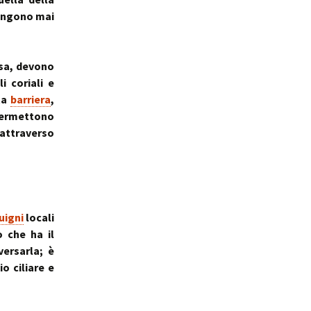
vengono mai
rsa, devono
i coriali e
ata
barriera
,
 permettono
attraverso
uigni
locali
o che ha il
versarla; è
io ciliare e