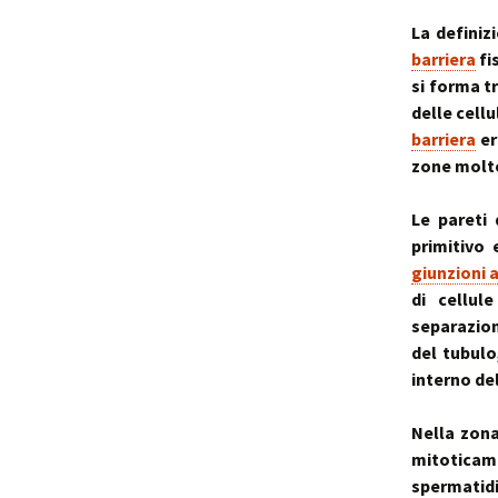
La definiz
barriera
fi
si forma tr
delle cellu
barriera
er
zone molto
Le pareti 
primitivo 
giunzioni 
di cellul
separazion
del tubul
interno del
Nella zona
mitoticam
spermatidi