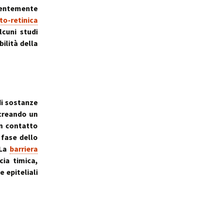
quentemente
to-retinica
lcuni studi
ilità della
di sostanze
creando un
n contatto
 fase dello
 La
barriera
cia timica,
e epiteliali