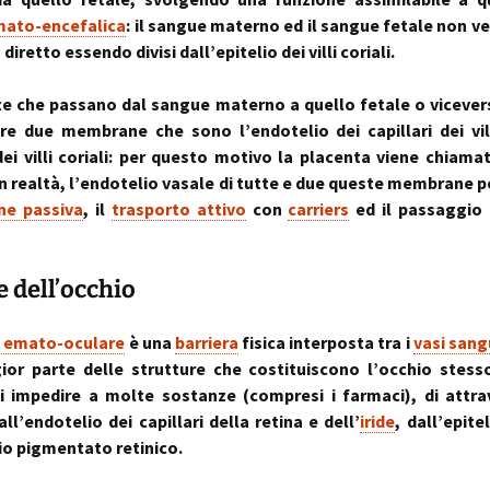
mato-encefalica
: il sangue materno ed il sangue fetale non 
diretto essendo divisi dall’epitelio dei villi coriali.
e che passano dal sangue materno a quello fetale o viceve
re due membrane che sono l’endotelio dei capillari dei vill
 dei villi coriali: per questo motivo la placenta viene chiam
in realtà, l’endotelio vasale di tutte e due queste membrane
one passiva
, il
trasporto attivo
con
carriers
ed il passaggio 
e dell’occhio
a emato-oculare
è una
barriera
fisica interposta tra i
vasi sang
or parte delle strutture che costituiscono l’occhio stess
 impedire a molte sostanze (compresi i farmaci), di attra
ll’endotelio dei capillari della retina e dell’
iride
, dall’epitel
lio pigmentato retinico.