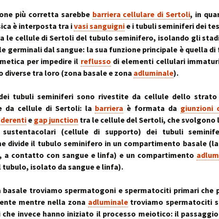
ione più corretta sarebbe
barriera cellulare di Sertoli
, in qu
sica è interposta tra i
vasi sanguigni
e i tubuli seminiferi dei tes
a le cellule di Sertoli del tubulo seminifero, isolando gli stad
le germinali dal sangue: la sua funzione principale è quella di
metica per impedire il
reflusso
di elementi cellulari immaturi
 diverse tra loro (zona basale e zona
adluminale
).
dei tubuli seminiferi sono rivestite da cellule dello strat
e da cellule di Sertoli: la
barriera
è formata da
giunzioni 
aderenti
e
gap junction
tra le cellule del Sertoli, che svolgono
e sustentacolari (cellule di supporto) dei tubuli seminife
e divide il tubulo seminifero in un compartimento basale (l
o, a contatto con sangue e linfa) e un compartimento
adlum
 tubulo, isolato da sangue e linfa).
 basale troviamo spermatogoni e spermatociti primari che 
ente mentre nella zona
adluminale
troviamo spermatociti s
 che invece hanno iniziato il processo meiotico: il passaggio