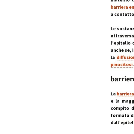
barriera e
a contatto 
Le sostanz
attraversa
l’epitelio
anche se, 
la
diffusi
pinocitosi
.
barrier
La
barrier
e la maggi
compito di
formata da
dall’epite