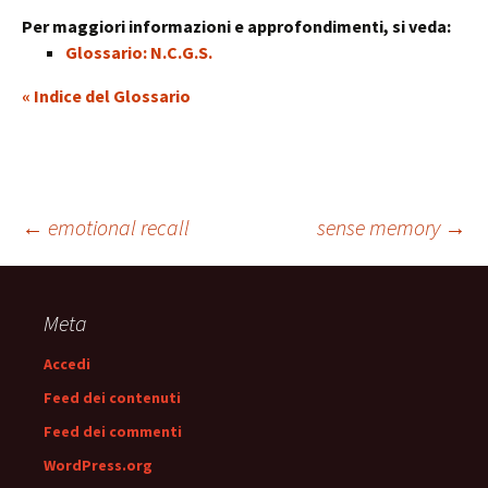
Per maggiori informazioni e approfondimenti, si veda:
Glossario: N.C.G.S.
« Indice del Glossario
Navigazione
←
emotional recall
sense memory
→
articolo
Meta
Accedi
Feed dei contenuti
Feed dei commenti
WordPress.org