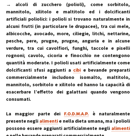
→ alcoli di zucchero (polioli), come sorbitolo,
mannitolo, xilitolo e maltitolo ed i dolcificanti
artificiali poliolici: i polioli si trovano naturalmente in
alcuni frutti (in particolare le drupacee), tra cui mele,
albicocche, avocado, more, ciliegie, litchi, nettarine,
pesche, pere, prugne, prugne, anguria e in alcune
verdure, tra cui cavolfiori, funghi, taccole e piselli
rognoni; cavolo, cicoria e finocchio ne contengono
quantità moderate. I polioli usati artificialmente come
dolcificanti sfusi aggiunti a
cibi
e bevande preparati
commercialmente includono isomalto, maltitolo,
mannitolo, sorbitolo e xilitolo ed hanno la capacità di
esacerbare l’effetto dei galattani quando vengono
consumati.
La maggior parte dei
F.O.D.M.A.P.
è naturalmente
presente negli
alimenti
e nella dieta umana, ma i polioli
possono essere aggiunti artificialmente negli
alimenti
e nelle bevande preparati commercialmente.