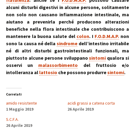
flatulenza
: anche se i
F.O.D.M.A.P.
possono causare
alcuni disturbi digestivi in ​​alcune persone, solitamente
non solo non causano infiammazione intestinale, ma
aiutano a prevenirla perché producono alterazioni
benefiche nella flora intestinale che contribuiscono a
mantenere la buona salute del
colon
. I
F.O.D.M.A.P.
non
sono la causa né della
sindrome
dell’intestino irritabile
né di altri disturbi gastrointestinali funzionali, ma
piuttosto alcune persone sviluppano
sintomi
qualora si
osservi un
malassorbimento
del fruttosio e/o
intolleranza al
lattosio
che possono produrre
sintomi
.
Correlati
amido resistente
acidi grassi a catena corta
1 Maggio 2019
26 Aprile 2019
S.C.F.A.
26 Aprile 2019