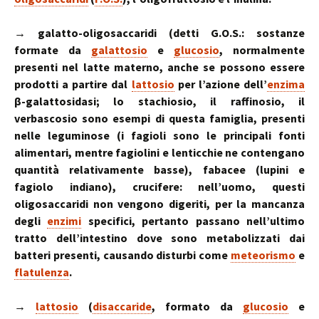
→ galatto-oligosaccaridi (detti G.O.S.: sostanze
formate da
galattosio
e
glucosio
, normalmente
presenti nel latte materno, anche se possono essere
prodotti a partire dal
lattosio
per l’azione dell’
enzima
β-galattosidasi; lo stachiosio, il raffinosio, il
verbascosio sono esempi di questa famiglia, presenti
nelle leguminose (i fagioli sono le principali fonti
alimentari, mentre fagiolini e lenticchie ne contengano
quantità relativamente basse), fabacee (lupini e
fagiolo indiano), crucifere: nell’uomo, questi
oligosaccaridi non vengono digeriti, per la mancanza
degli
enzimi
specifici, pertanto passano nell’ultimo
tratto dell’intestino dove sono metabolizzati dai
batteri presenti, causando disturbi come
meteorismo
e
flatulenza
.
→
lattosio
(
disaccaride
, formato da
glucosio
e