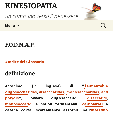
Vai
KINESIOPATIA
al
un cammino verso il benessere
contenuto
Ricerca
Menu
per:
F.O.D.M.A.P.
« Indice del Glossario
definizione
Acronimo (in inglese) di “
fermentable
oligosaccharides
,
disaccharides
,
monosaccharides
,
and
polyols
”, ovvero oligosaccaridi,
disaccaridi
,
monosaccaridi
e polioli fermentabili:
carboidrati
a
catena corta, scarsamente assorbiti nell’
intestino