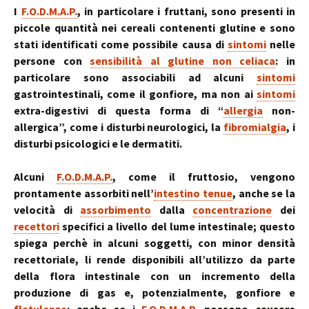
I
F.O.D.M.A.P.
, in particolare i fruttani, sono presenti in
piccole quantità nei cereali contenenti glutine e sono
stati identificati come possibile causa di
sintomi
nelle
persone con
sensibilità al glutine non celiaca
: in
particolare sono associabili ad alcuni
sintomi
gastrointestinali, come il gonfiore, ma non ai
sintomi
extra-digestivi di questa forma di “
allergia
non-
allergica”, come i disturbi neurologici, la
fibromialgia
, i
disturbi psicologici e le dermatiti.
Alcuni
F.O.D.M.A.P.
, come il fruttosio, vengono
prontamente assorbiti nell’
intestino tenue
, anche se la
velocità di
assorbimento
dalla
concentrazione
dei
recettori
specifici a livello del lume intestinale; questo
spiega perchè in alcuni soggetti, con minor densità
recettoriale, li rende disponibili all’utilizzo da parte
della flora intestinale con un incremento della
produzione di gas e, potenzialmente, gonfiore e