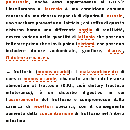
galattosio
, anche esso appartenente ai G.O.S.):
l’intolleranza al
lattosio
è una condizione comune
causata da una ridotta capacità di digerire il
lattosio
,
uno zucchero presente nei latticini; chi soffre di questo
disturbo hanno una differente
soglia
di reattività,
ovvero variano nella quantità di
lattosio
che possono
tollerare prima che si sviluppino i
sintomi
, che possono
includere dolore addominale, gonfiore,
diarrea
,
flatulenza
e
nausea
.
→ fruttosio (
monosaccaridi
): il
malassorbimento
di
questo
monosaccaride
, chiamato anche intolleranza
alimentare al fruttosio (D.F.I., cioè dietary fructose
intolerance), è un disturbo digestivo in cui
l’
assorbimento
del fruttosio è compromesso dalla
carenza di
recettori
specifici, con il conseguente
aumento della
concentrazione
di fruttosio nell’intero
intestino.