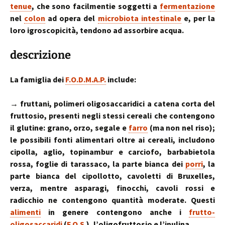
tenue
, che sono facilmentie soggetti a
fermentazione
nel
colon
ad opera del
microbiota intestinale
e, per la
loro igroscopicità, tendono ad assorbire acqua.
descrizione
La famiglia dei
F.O.D.M.A.P.
include:
→ fruttani, polimeri oligosaccaridici a catena corta del
fruttosio, presenti negli stessi cereali che contengono
il glutine: grano, orzo, segale e
farro
(ma non nel riso);
le possibili fonti alimentari oltre ai cereali, includono
cipolla, aglio, topinambur e carciofo, barbabietola
rossa, foglie di tarassaco, la parte bianca dei
porri
, la
parte bianca del cipollotto, cavoletti di Bruxelles,
verza, mentre asparagi, finocchi, cavoli rossi e
radicchio ne contengono quantità moderate. Questi
alimenti
in genere contengono anche i
frutto-
oligosaccaridi
(
F.O.S.
), l’oligofruttosio e l’inulina.