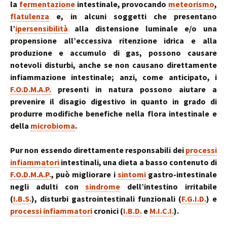
la
fermentazione
intestinale, provocando
meteorismo
,
flatulenza
e, in alcuni soggetti che presentano
l’
ipersensibilità
alla distensione luminale e/o una
propensione all’eccessiva ritenzione idrica e alla
produzione e accumulo di gas, possono causare
notevoli disturbi, anche se non causano direttamente
infiammazione intestinale; anzi, come anticipato, i
F.O.D.M.A.P.
presenti in natura possono aiutare a
prevenire il disagio digestivo in quanto in grado di
produrre modifiche benefiche nella flora intestinale e
della
microbioma
.
Pur non essendo direttamente responsabili dei
processi
infiammatori
intestinali, una dieta a basso contenuto di
F.O.D.M.A.P.
, può migliorare i
sintomi
gastro-intestinale
negli adulti con
sindrome
dell’intestino irritabile
(
I.B.S.
), disturbi gastrointestinali funzionali (
F.G.I.D.
) e
processi infiammatori
cronici (
I.B.D.
e
M.I.C.I.
).