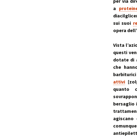
per via dir
a
protein
diacilglic
sui suoi
r
opera dell
Vista l’azi
questi ven
dotate di 
che hann
barbiturici
attivi
[zol
quanto c
sovrapponi
bersaglio 
trattamen
agiscano 
comunque 
antiepilet