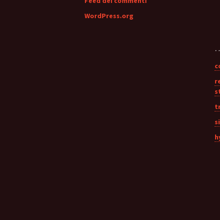
Feed dei commenti
WordPress.org
…
c
r
s
t
s
h