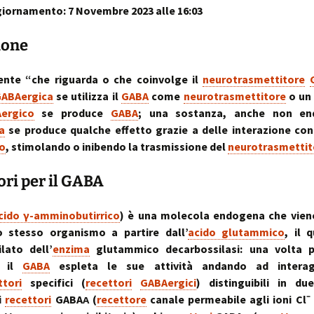
iornamento: 7 Novembre 2023 alle 16:03
sull’uso dei cookies
o artrosi cervicale
Anno Zero
La “Manualità Sens
problematiche fu
synopsis ~ volume 
e disfunzionalità
ortraits:
kinesiopatia.it:
Annarita Piras
Cranio-Sacral
Modena Sud →
Cranio-Sa
 volti del lavoro
scopi & obiettivi
Repatterning® (Terapia
Centro di
colite spastica:
Repatter
ione
Cranio-Sacrale)
Kinesiologia
la Sindrome
Anno Zero
dolore
base
Elisabetta Verdigi
Transazionale
dell’Intestino Irrit
synopsis ~ volume
ecniche
arco diastaltico
ente “che riguarda o che coinvolge il
neurotrasmettitore
Kinesiopatia®
apparato
Osteopatica:
Sala dei Rosoni
Kinesiopatia®:
Anno Zero
stomatog
ABAergica
se utilizza il
GABA
come
neurotrasmettitore
o un 
l’arte del prendersi cura
ascolto attivo
una disciplina
synopsis ~ volume
relazioni
ergico
se produce
GABA
; una sostanza, anche non en
“terapeutica”
integraz
a
se produce qualche effetto grazie a delle interazione con
®
Oltrelostress Coaching
area riservata
Anno Zero
Diafram
o
, stimolando o inibendo la trasmissione del
neurotrasmettit
lombalgia,
synopsis ~ volume
Il “Cervello Trino
Baromet
& Gabbia
mal di schiena, sci
ed il sistema
Comport
malattie o sintomi
neuro-vascolare
tori per il GABA
Anno Zero
Stress ÷
synopsis ~ volume
Cibus
Equilibrio
mal di testa
il midollo spinale
l’emozion
cido γ-amminobutirrico
) è una molecola endogena che vien
Anno Zero
Posture 
®
meningiti, mening
synopsis ~ volume
Kinesiopatia
il rachide
Cisti Ene
o stesso organismo a partire dall’
acido glutammico
, il 
meningiti subclini
& Stress
repatter
Somatizz
lato dell’
enzima
glutammico decarbossilasi: una volta 
possibile causa di
kinesiop
– Memori
molteplici disturbi
o, il
GABA
espleta le sue attività andando ad interag
legamento di Cle
ttori
specifici (
recettori
GABAergici
) distinguibili in du
un legame fra a
Kinesiolo
Brain St
genitale femmini
Transazi
prende il
 i
recettori
GABAᴀ (
recettore
canale permeabile agli ioni Cl⁻
ed intestino
Kinesiop
“bestia” 