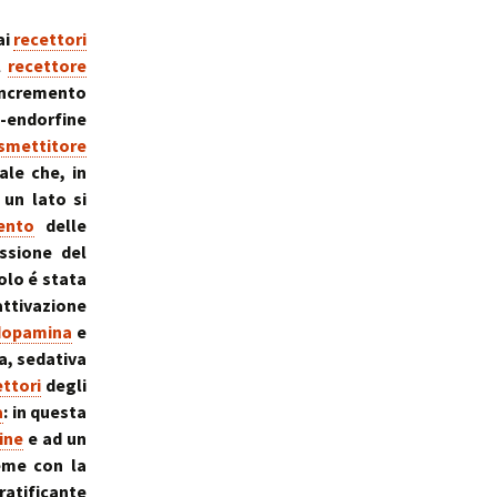
ale
Sindrome
della Valvola di Houston
ai
recettori
l
recettore
 incremento
β-endorfine
smettitore
ale che, in
 un lato si
ento
delle
ssione del
olo é stata
ttivazione
dopamina
e
a, sedativa
ettori
degli
a
: in questa
ine
e ad un
ieme con la
ratificante