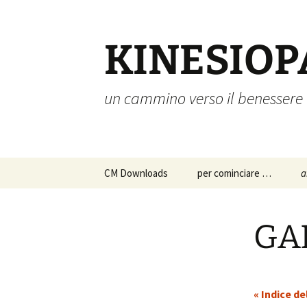
Vai
al
contenuto
KINESIOP
un cammino verso il benessere
CM Downloads
per cominciare …
a
chi siamo
a
p
GA
s
istruzioni per l’uso
c
approfondimenti
p
« Indice de
d
a