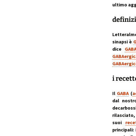
ultimo agg
p
i
definiz
t
Letteralm
sinapsi è
G
dice
GABA
GABAergic
GABAergic
i recet
Il
GABA
(
a
dal nostr
decarbossi
rilasciat
suoi
rece
principali: