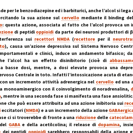
stress:
Sindrome Gener
d’Adattamento
 per le benzodiazepine ed i barbiturici, anche l’alcol si lega 
rcitando la sua azione sul
cervello
mediante il binding de
o
: questa azione, associata al fatto che l’alcol provoca un
ezione
di peptidi
oppioidi
da parte dei neuroni produttori di 
terferenza sui
recettori NMDA
(
recettore
per il
neurotra
to
), causa un’azione depressiva sul Sistema Nervoso Centr
mportamentali e clinici, induce un andamento bifasico; da
he l’alcol ha un effetto disinibitorio (cioè di
abbassam
i) a basse dosi, mentre, a dosi elevate provoca una depre
rvoso Centrale in toto. Infatti l’intossicazione acuta di etan
con un incremento attività adrenergica nel
cervello
ed una a
ma monoaminergico con il coinvolgimento di noradrenalina,
a
, mentre in una seconda fase si manifesta una fase ansiolitic
zione che può essere attribuita ad una azione inibitoria sui
rec
i
eccitatori (
NMDA
) e a un incremento della azione
GABAergic
se ci si troverebbe di fronte a una
riduzione
delle
catecolam
 del
GABA
e della acetilcolina; il release di
dopamina
, ins
e
dei peptidi
oppioidi
sarebbero responsabili della azione g