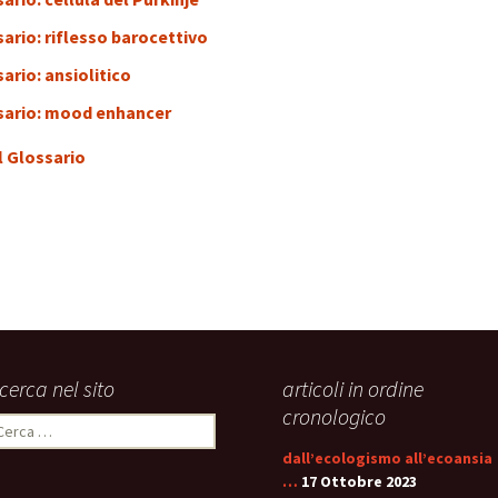
ario: riflesso barocettivo
ario: ansiolitico
sario: mood enhancer
l Glossario
icerca nel sito
articoli in ordine
cronologico
icerca
er:
dall’ecologismo all’ecoansia
…
17 Ottobre 2023