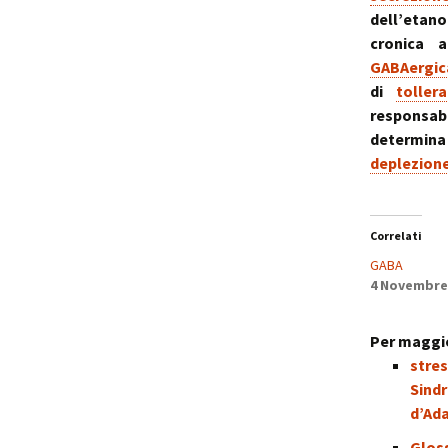
dell’etano
cronica a
GABAergic
di
toller
responsab
determina
deplezion
Correlati
GABA
4 Novembre
Per maggio
stres
Sind
d’Ad
Gloss