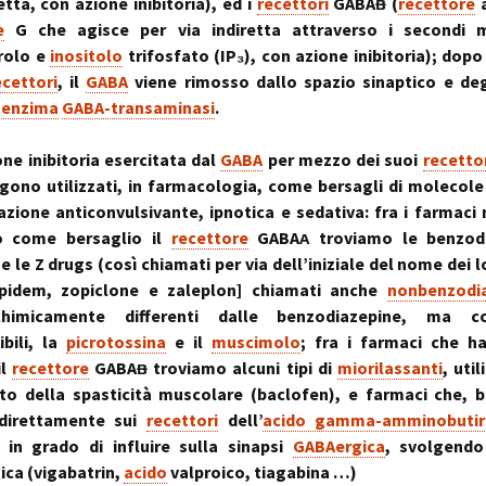
~ la ruot
etta, con azione inibitoria), ed i
recettori
GABAᴃ (
recettore
a
e
G che agisce per via indiretta attraverso i secondi 
muscolo:
Deambul
un sistema integ
la riequil
Postura :
erolo e
inositolo
trifosfato (IP₃), con azione inibitoria); dopo
“cinque 
distorsio
ecettori
, il
GABA
viene rimosso dallo spazio sinaptico e de
rachidee
omocisteina:
pelvico e
’
enzima
GABA-transaminasi
.
il killer silenzioso
le distor
postural
one inibitoria esercitata dal
GABA
per mezzo dei suoi
recetto
seno:
Massaggi
La Biochi
ciò che la donna
Riflessi 
Stress: l
gono utilizzati, in farmacologia, come bersagli di molecole
per offrire il suo
Metameri
ipofisi- s
azione anticonvulsivante, ipnotica e sedativa: fra i farmaci 
sindromi
o come bersaglio il
recettore
GABAᴀ troviamo le benzodi
sindrome
Riequilib
delle faccette art
in Kinesi
 e le Z drugs (così chiamati per via dell’iniziale del nome dei 
le articolazioni
Transazi
pidem, zopiclone e zaleplon] chiamati anche
nonbenzodi
zigoapofisarie
& Kinesi
Osteopat
himicamente differenti dalle benzodiazepine, ma co
bili, la
picrotossina
e il
muscimolo
; fra i farmaci che 
sindrome di Baas
osteofitosi del 
Somatoem
il
recettore
GABAᴃ troviamo alcuni tipi di
miorilassanti
, util
percezio
to della spasticità muscolare (baclofen), e farmaci che, 
sindrome di Tiet
direttamente sui
recettori
dell’
acido gamma-amminobutir
un dolore localiz
all’angolo di Loui
in grado di influire sulla sinapsi
GABAergica
, svolgendo
tica (vigabatrin,
acido
valproico, tiagabina …)