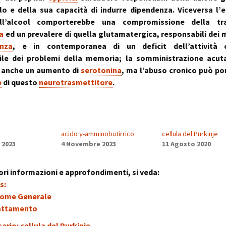
lo e della sua capacità di indurre dipendenza. Viceversa l’
ll’alcool comporterebbe una compromissione della tr
a
ed un prevalere di quella glutamatergica, responsabili dei
anza
, e in contemporanea di un deficit dell’attività c
ile dei problemi della memoria; la somministrazione acuta
 anche un aumento di
serotonina
, ma l’abuso cronico può po
e
di questo
neurotrasmettitore
.
acido γ-amminobutirrico
cellula del Purkinje
 2023
4 Novembre 2023
11 Agosto 2020
ri informazioni e approfondimenti, si veda:
s:
rome Generale
attamento
ario: cellula del Purkinje