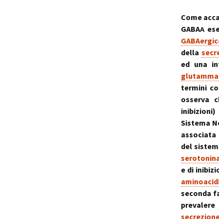
Come accade
GABAᴀ ese
GABAergic
della
secr
ed una in
glutamma
termini co
osserva c
inibizion
Sistema Ne
associata 
del siste
serotonin
e di inibi
aminoacid
seconda fa
prevalere
secrezion