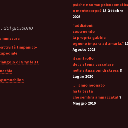
psiche e soma: psicosomatic
o mentecorpo?
13 Ottobre
2023
“addizioni:
 dal glossario
costruendo
la propria gabbia
ommissura
ognuno impara ad amarla.”
1
eattività timpanico-
Agosto 2023
tapediale
il controllo
riangolo di Grynfeltt
del sistema vascolare
nelle situazioni di stress
8
inechia
Luglio 2020
ypomochlion
… il mio neonato
ha la testa
che sembra ammaccata!
7
Maggio 2019