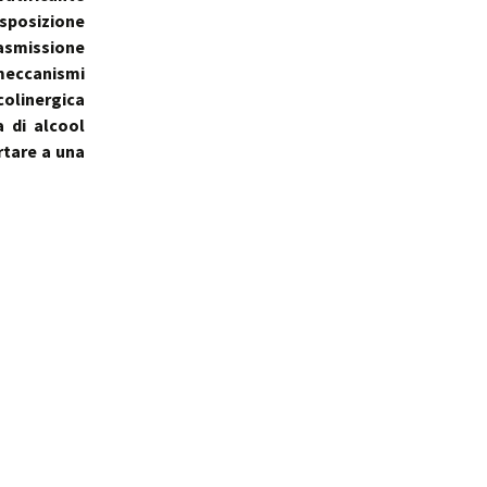
esposizione
asmissione
 meccanismi
olinergica
 di alcool
rtare a una