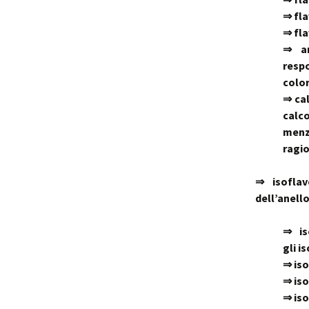
⇒ fla
⇒ fla
⇒ an
resp
color
⇒ cal
calc
menz
ragi
⇒
isofla
dell’anell
⇒ is
gli i
⇒ iso
⇒ iso
⇒ iso