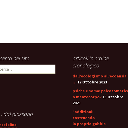
icerca nel sito
articoli in ordine
cronologico
icerca
er:
dall’ecologismo all’ecoansia
…
17 Ottobre 2023
psiche e soma: psicosomatic
o mentecorpo?
13 Ottobre
2023
“addizioni:
 dal glossario
costruendo
la propria gabbia
ncefalina