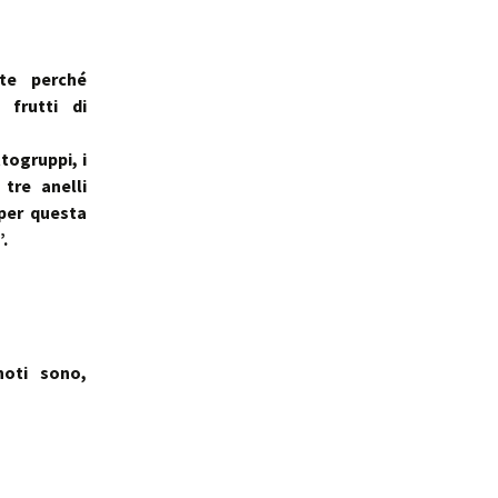
ale
Sindrome
della Valvola di Houston
te perché
 frutti di
ttogruppi, i
tre anelli
per questa
.
noti sono,