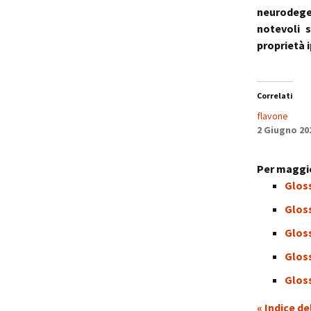
neurodege
notevoli s
proprietà 
Correlati
flavone
2 Giugno 20
Per maggio
Gloss
Gloss
Glos
Glos
Gloss
« Indice de