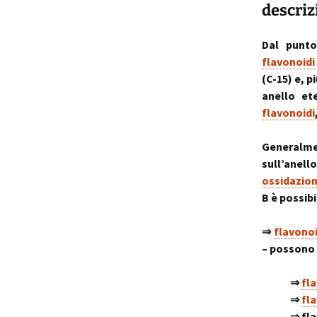
descriz
Dal punto
flavonoidi
(C-15) e, p
anello et
flavonoidi
Generalm
sull’anello
ossidazio
B è possibi
⇒
flavonoi
– possono 
⇒
fl
⇒
fl
⇒ fla