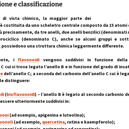
~ la ruot
ione e classificazione
muscolo:
Deambul
un sistema integ
la riequil
Postura :
“cinque 
distorsio
 di vista chimico, la maggior parte dei
rachidee
è costituita da uno scheletro centrale composto da 15 atomi 
omocisteina:
pelvico e
il killer silenzioso
le distor
postural
iù precisamente, da tre anelli, due anelli benzilici (denominati 
erociclico (denominato C), anche se alcuni gruppi e sott
seno:
Massaggi
La Biochi
, possiedono una struttura chimica leggermente differente.
ciò che la donna
Riflessi 
Stress: l
per offrire il suo
Metameri
ipofisi- s
sindromi
ente, i
flavonoidi
vengono suddivisi in funzione della
sindrome
Riequilib
 C cui si trova legato l’anello B e in funzione del grado di ins
delle faccette art
in Kinesi
ne
dell’anello C; a seconda del carbonio dell’anello C cui è leg
le articolazioni
Transazi
zigoapofisarie
& Kinesi
le distinguere:
Osteopat
sindrome di Baas
di
(
bioflavonoidi
) – l’anello B è legato al secondo carbonio de
osteofitosi del 
Somatoem
percezio
essere ulteriormente suddivisi in:
sindrome di Tiet
un dolore localiz
avoni
(ad esempio, apigenina e luteolina);
all’angolo di Loui
avonoli
(ad esempio,
quercetina
, rutina e kaempferolo);
vanoni (ad esempio, naringerina ed esperetina);