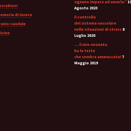
ognuno impara ad amarla.”
1
ecrobiosi
Agosto 2023
emoria di lavoro
il controllo
del sistema vascolare
ranio-caudale
nelle situazioni di stress
8
licina
Luglio 2020
… il mio neonato
ha la testa
che sembra ammaccata!
7
Maggio 2019