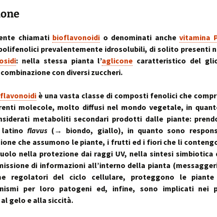
sull’uso dei cookies
o artrosi cervicale
Anno Zero
La “Manualità Sens
problematiche fu
ione
synopsis ~ volume 
e disfunzionalità
ortraits:
kinesiopatia.it:
Annarita Piras
Cranio-Sacral
Modena Sud →
Cranio-Sa
 volti del lavoro
scopi & obiettivi
Repatterning® (Terapia
Centro di
colite spastica:
Repatter
Cranio-Sacrale)
Kinesiologia
la Sindrome
Anno Zero
dolore
base
nte chiamati
bioflavonoidi
o denominati anche
vitamina 
Elisabetta Verdigi
Transazionale
dell’Intestino Irrit
synopsis ~ volume
olifenolici prevalentemente idrosolubili, di solito presenti n
ecniche
arco diastaltico
Kinesiopatia®
apparato
osidi
: nella stessa pianta l’
aglicone
caratteristico del gli
Osteopatica:
Sala dei Rosoni
Kinesiopatia®:
Anno Zero
stomatog
n combinazione con diversi zuccheri.
l’arte del prendersi cura
ascolto attivo
una disciplina
synopsis ~ volume
relazioni
“terapeutica”
integraz
®
Oltrelostress Coaching
area riservata
Anno Zero
Diafram
flavonoidi
è una vasta classe di composti fenolici che compr
lombalgia,
synopsis ~ volume
Il “Cervello Trino
Baromet
& Gabbia
erenti molecole, molto diffusi nel mondo vegetale, in qua
mal di schiena, sci
ed il sistema
Comport
malattie o sintomi
neuro-vascolare
siderati metaboliti secondari prodotti dalle piante: prend
Anno Zero
Stress ÷
 latino
flavus
(→ biondo, giallo), in quanto sono responsa
synopsis ~ volume
Cibus
Equilibrio
mal di testa
il midollo spinale
l’emozion
one che assumono le piante, i frutti ed i fiori che li conten
Anno Zero
Posture 
uolo nella protezione dai raggi UV, nella sintesi simbiotica 
®
meningiti, mening
synopsis ~ volume
Kinesiopatia
il rachide
Cisti Ene
missione di informazioni all’interno della pianta (messaggeri
meningiti subclini
& Stress
repatter
Somatizz
possibile causa di
kinesiop
– Memori
e regolatori del ciclo cellulare, proteggono le piante
molteplici disturbi
nismi per loro patogeni ed, infine, sono implicati nei p
legamento di Cle
un legame fra a
Kinesiolo
Brain St
al gelo e alla siccità.
genitale femmini
Transazi
prende il
ed intestino
Kinesiop
“bestia” 