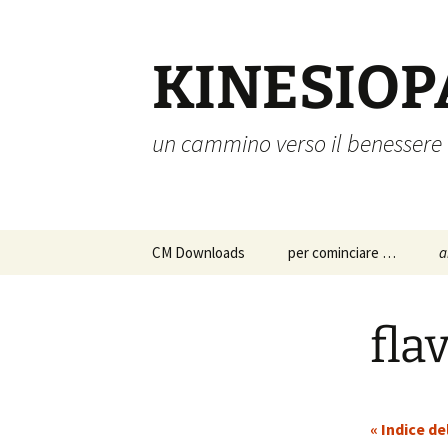
Vai
al
contenuto
KINESIOP
un cammino verso il benessere
CM Downloads
per cominciare …
a
chi siamo
a
p
fla
s
istruzioni per l’uso
c
approfondimenti
p
« Indice de
d
a