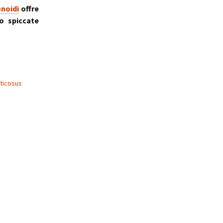
onoidi
offre
do spiccate
ticosus