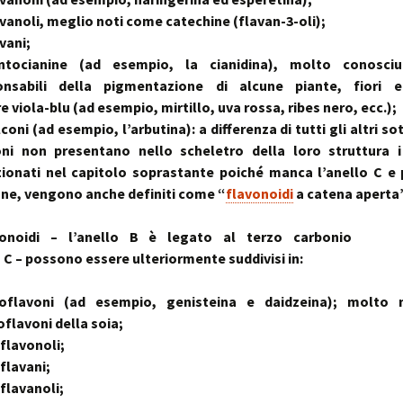
stress:
Sindrome Gener
vanoli, meglio noti come catechine (flavan-3-oli);
d’Adattamento
vani;
tocianine (ad esempio, la cianidina), molto conosciu
onsabili della pigmentazione di alcune piante, fiori e
e viola-blu (ad esempio, mirtillo, uva rossa, ribes nero, ecc.);
coni (ad esempio, l’arbutina): a differenza di tutti gli altri so
oni non presentano nello scheletro della loro struttura i 
ionati nel capitolo soprastante poiché manca l’anello C e 
one, vengono anche definiti come “
flavonoidi
a catena aperta”
vonoidi – l’anello B è legato al terzo carbonio
o C – possono essere ulteriormente suddivisi in:
oflavoni (ad esempio, genisteina e daidzeina); molto 
soflavoni della soia;
flavonoli;
flavani;
flavanoli;