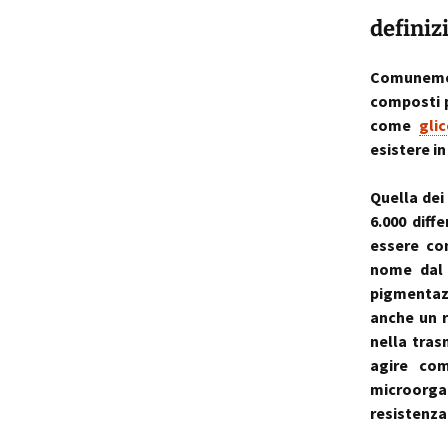
definiz
p
i
Comuneme
composti p
t
come
glic
esistere i
Quella dei
6.000 diff
essere con
nome dal
pigmentazi
anche un r
nella tras
agire com
microorga
resistenza 