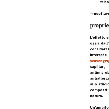
⇒ iso
⇒ neoflavo
proprie
L’effetto 
ossia dall
consideraz
interesse
scavenger
capillari
antimicro
antiallerg
allo studi
composti s
natura.
Un’ambito