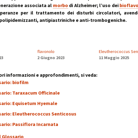
nerazione associata al
morbo
di Alzheimer; l’uso dei
bioflav
peranze per il trattamento dei disturbi circolatori, aven
ipolipidemizzanti, antipiastriniche e anti-trombogeniche.
flavonolo
Eleutherococcus Sen
23
2 Giugno 2023
11 Maggio 2025
ri informazioni e approfondimenti, si veda:
ario: biofilm
ario: Taraxacum Officinale
sario: Equisetum Hyemale
sario: Eleutherococcus Senticosus
ario: Passiflora Incarnata
l Glossario