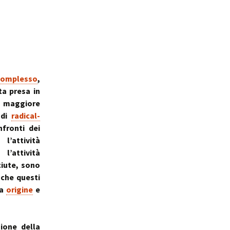
complesso
,
ta presa in
o maggiore
di
radical-
nfronti dei
l’attività
l’attività
ciute, sono
 che questi
sa
origine
e
ione della