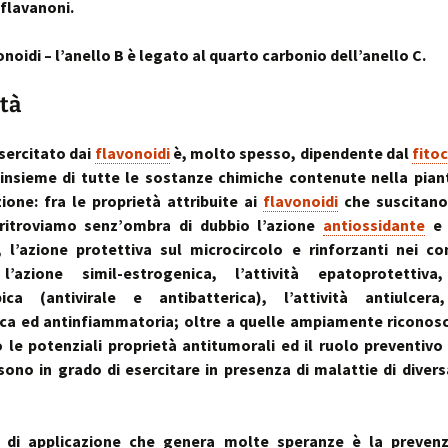
flavanoni.
noidi – l’anello B è legato al quarto carbonio dell’anello C.
tà
esercitato dai
flavonoidi
è, molto spesso, dipendente dal
fito
’insieme di tutte le sostanze chimiche contenute nella pian
ione: fra le proprietà attribuite ai
flavonoidi
che suscitan
 ritroviamo senz’ombra di dubbio l’azione
antiossidante
e 
, l’azione protettiva sul microcircolo e rinforzanti nei co
, l’azione simil-estrogenica, l’attività epatoprotettiva, 
bica (antivirale e antibatterica), l’attività antiulcera, 
ica ed antinfiammatoria; oltre a quelle ampiamente riconos
o le potenziali proprietà antitumorali ed il ruolo preventivo
ono in grado di esercitare in presenza di malattie di diver
 di applicazione che genera molte speranze è la prevenz