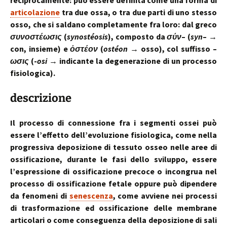
reciprocamente: può essere definita come una forma di
articolazione
tra due ossa, o tra due parti di uno stesso
osso, che si saldano completamente fra loro: dal greco
συνοστέωσις
(
synostéosis
), composto da
σύν
– (
syn
– →
con, insieme) e
ὀστέον
(
ostéon
→ osso), col suffisso –
ωσις
(-
osi
→ indicante la degenerazione di un processo
fisiologica).
descrizione
Il processo di connessione fra i segmenti ossei può
essere l’effetto dell’evoluzione fisiologica, come nella
progressiva deposizione di tessuto osseo nelle aree di
ossificazione, durante le fasi dello sviluppo, essere
l’espressione di ossificazione precoce o incongrua nel
processo di ossificazione fetale oppure può dipendere
da fenomeni di
senescenza
, come avviene nei processi
di trasformazione ed ossificazione delle membrane
articolari o come conseguenza della deposizione di sali