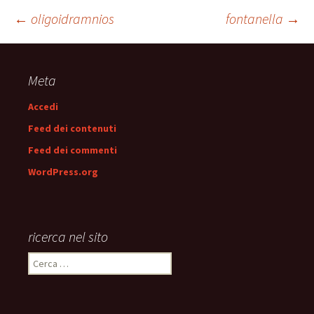
Navigazione
←
oligoidramnios
fontanella
→
articolo
Meta
Accedi
Feed dei contenuti
Feed dei commenti
WordPress.org
ricerca nel sito
Ricerca
per: