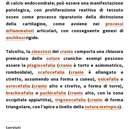
di calcio endocondrale; può essere una manifestazione
patologica, con proliferazione reattiva di tessuto
osseo come processo riparatorio della distruzione
della cartilagine, come avviene nei
processi
infiammatori
articolari, con conseguente genesi di
anchilosi
rigide.
Talvolta, la
sinostosi
del
cranio
comporta una chiusura
prematura delle
suture
craniche: esempi possono
essere la
plagiocefalia
(
cranio
è torto e asimmetrico,
romboidale),
scafocefalia
(
cranio
è allungato e
stretto, assumendo una forma a cuneo),
oxicefalia
o
acrocefalia
(
cranio
alto e stretto, a forma di torre),
brachicefalia
o
pachicefalia
(
cranio
alto, con la zona
occipitale appiattita),
trigonocefalia
(
cranio
di forma
triangolare, con l’apice a livello della
sutura metopica
).
Correlati