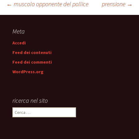
Navigazione
←
muscolo opponente del pollice
prensione
→
articolo
Meta
Accedi
Feed dei contenuti
Feed dei commenti
WordPress.org
ricerca nel sito
Ricerca
per: