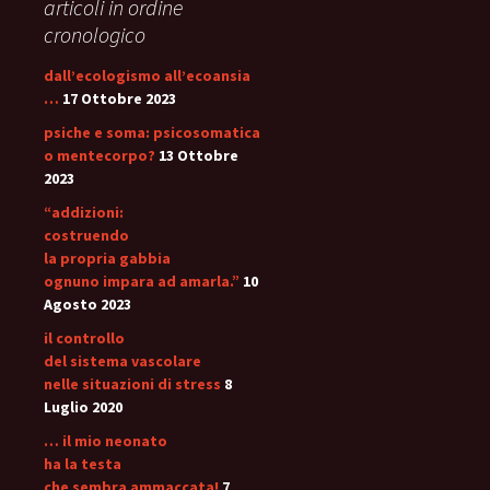
articoli in ordine
cronologico
dall’ecologismo all’ecoansia
…
17 Ottobre 2023
psiche e soma: psicosomatica
o mentecorpo?
13 Ottobre
2023
“addizioni:
costruendo
la propria gabbia
ognuno impara ad amarla.”
10
Agosto 2023
il controllo
del sistema vascolare
nelle situazioni di stress
8
Luglio 2020
… il mio neonato
ha la testa
che sembra ammaccata!
7