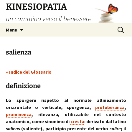
Vai
KINESIOPATIA
al
un cammino verso il benessere
contenuto
Ricerca
Menu
per:
salienza
« Indice del Glossario
definizione
Lo sporgere rispetto al normale allineamento
orizzontale o verticale, sporgenza,
protuberanza
,
prominenza
, rilevanza, utilizzabile nel contesto
anatomico, come sinonimo di
cresta
: derivato dal latino
saliens
(saliente), participio presente del verbo
salire
; il