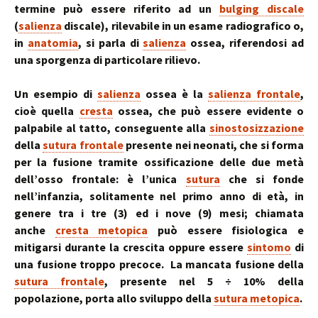
termine può essere riferito ad un
bulging discale
(
salienza
discale), rilevabile in un esame radiografico o,
in
anatomia
, si parla di
salienza
ossea, riferendosi ad
una sporgenza di particolare rilievo.
Un esempio di
salienza
ossea è la
salienza frontale
,
cioè quella
cresta
ossea, che può essere evidente o
palpabile al tatto, conseguente alla
sinostosizzazione
della
sutura frontale
presente nei neonati, che si forma
per la fusione tramite ossificazione delle due metà
dell’osso frontale: è l’unica
sutura
che si fonde
nell’infanzia, solitamente nel primo anno di età, in
genere tra i tre (3) ed i nove (9) mesi; chiamata
anche
cresta metopica
può essere fisiologica e
mitigarsi durante la crescita oppure essere
sintomo
di
una fusione troppo precoce. La mancata fusione della
sutura frontale
, presente nel 5 ÷ 10% della
popolazione, porta allo sviluppo della
sutura metopica
.