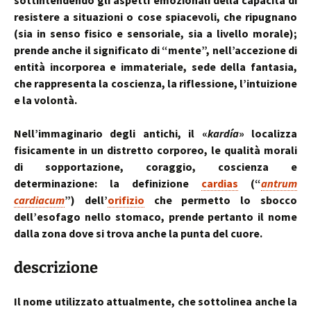
sottintendendo gli aspetti emozionali della capacità di
resistere a situazioni o cose spiacevoli, che ripugnano
(sia in senso fisico e sensoriale, sia a livello morale);
prende anche il significato di “mente”, nell’accezione di
entità incorporea e immateriale, sede della fantasia,
che rappresenta la coscienza, la riflessione, l’intuizione
e la volontà.
Nell’immaginario degli antichi, il «
kardía
» localizza
fisicamente in un distretto corporeo, le qualità morali
di sopportazione, coraggio, coscienza e
determinazione: la definizione
cardias
(“
antrum
cardiacum
”) dell’
orifizio
che permetto lo sbocco
dell’esofago nello stomaco, prende pertanto il nome
dalla zona dove si trova anche la punta del cuore.
descrizione
Il nome utilizzato attualmente, che sottolinea anche la