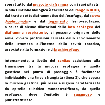
soprattutto dal
muscolo diaframma
con i suoi pilastri:
la sua funzione biologica è facilitata dall’
angolo di His
,
dal tratto sottodiaframmatico dell’esofago, dai «
crura
diaphragmatis
» e dal
legamento
freno-esofageo;
a causa di alcune dilatazioni dello
iato esofageo
del
diaframma respiratorio
, si possono originare delle
ernie, ovvero protrusioni causate dallo scivolamento
dello stomaco all’interno della cavità toracica,
associate alla formazione di
brachiesofago
.
Internamente, a livello del
cardias
assistiamo alla
transizione tra la mucosa esofagea e quella
gastrica: nel punto di passaggio è facilmente
individuabile una linea sfrangiata (linea Z), che separa
la mucosa gastrica, più rossa e rugosa caratterizzata
da epitelio cilindrico monostratificato, da quella
esofagea, dove l’epitelio è
squamoso
e
pluristratificato.