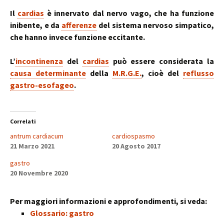
Il
cardias
è innervato dal nervo vago, che ha funzione
inibente, e da
afferenze
del sistema nervoso simpatico,
che hanno invece funzione eccitante.
L’
incontinenza
del
cardias
può essere considerata la
causa determinante
della
M.R.G.E.
, cioè del
reflusso
gastro-esofageo
.
Correlati
antrum cardiacum
cardiospasmo
21 Marzo 2021
20 Agosto 2017
gastro
20 Novembre 2020
Per maggiori informazioni e approfondimenti, si veda:
Glossario: gastro