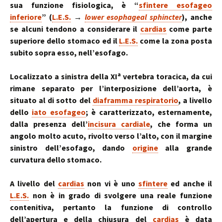
sua funzione fisiologica, è “
sfintere esofageo
inferiore
” (
L.E.S.
→
lower esophageal sphincter
), anche
se alcuni tendono a considerare il
cardias
come parte
superiore dello stomaco ed il
L.E.S.
come la zona posta
subito sopra esso, nell’esofago.
a
Localizzato a sinistra della XI
vertebra toracica, da cui
rimane separato per l’interposizione dell’aorta, è
situato al di sotto del
diaframma respiratorio
, a livello
dello
iato esofageo
; è caratterizzato, esternamente,
dalla presenza dell’
incisura cardiale
, che forma un
angolo molto acuto, rivolto verso l’alto, con il margine
sinistro dell’esofago, dando
origine
alla grande
curvatura dello stomaco.
A livello del
cardias
non vi è uno
sfintere
ed anche il
L.E.S.
non è in grado di svolgere una reale funzione
contenitiva, pertanto la funzione di controllo
dell’apertura e della chiusura del
cardias
è data