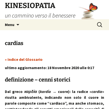
Vai
KINESIOPATIA
al
un cammino verso il benessere
contenuto
Ricerca
Menu
per:
cardias
« Indice del Glossario
ultimo aggiornamento: 18 Novembre 2020 alle 0:17
definizione – cenni storici
Dal greco
καρδία
(
kardía
→ cuore): la radice «
cardia
»
risulta ambivalente, indicando non solo il cuore in
parole composte come “cardiaco”, ma anche stomaco,