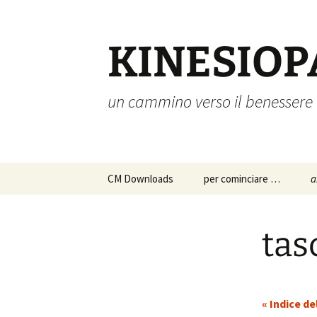
Vai
al
contenuto
KINESIOP
un cammino verso il benessere
CM Downloads
per cominciare …
a
chi siamo
a
p
tas
s
istruzioni per l’uso
c
approfondimenti
p
« Indice de
d
a