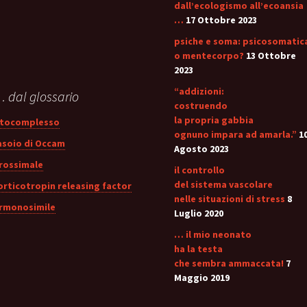
dall’ecologismo all’ecoansia
…
17 Ottobre 2023
psiche e soma: psicosomatic
o mentecorpo?
13 Ottobre
2023
“addizioni:
 dal glossario
costruendo
la propria gabbia
itocomplesso
ognuno impara ad amarla.”
1
asoio di Occam
Agosto 2023
rossimale
il controllo
del sistema vascolare
orticotropin releasing factor
nelle situazioni di stress
8
rmonosimile
Luglio 2020
… il mio neonato
ha la testa
che sembra ammaccata!
7
Maggio 2019