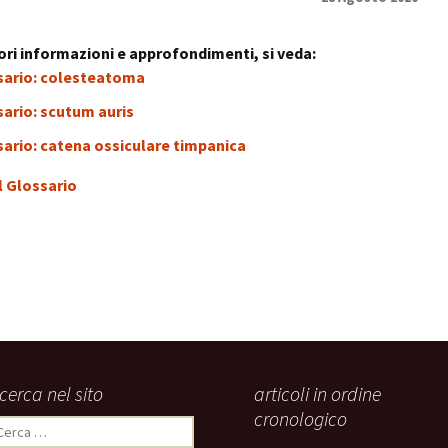
stress:
Sindrome Gener
d’Adattamento
ri informazioni e approfondimenti, si veda:
sario: colesteatoma
ario: scutum auris
ario: catena ossiculare timpanica
l Glossario
icerca nel sito
articoli in ordine
cronologico
icerca
er: