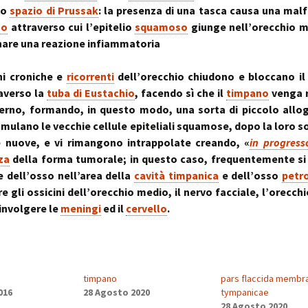
~ la ruot
llo
spazio di Prussak
: la presenza di una tasca causa una ma
muscolo:
Deambul
no
attraverso cui l’epitelio
squamoso
giunge nell’orecchio m
un sistema integ
la riequil
Postura :
“cinque 
distorsio
are una reazione infiammatoria
rachidee
omocisteina:
pelvico e
il killer silenzioso
le distor
postural
ni croniche e
ricorrenti
dell’orecchio chiudono e bloccano il
raverso la
tuba di Eustachio
, facendo sì che il
timpano
venga r
seno:
Massaggi
La Biochi
terno, formando, in questo modo, una sorta di piccolo all
ciò che la donna
Riflessi 
Stress: l
per offrire il suo
Metameri
ipofisi- s
cumulano le vecchie cellule epiteliali squamose, dopo la loro s
sindromi
e nuove, e vi rimangono intrappolate creando, «
in progres
sindrome
Riequilib
za
della forma tumorale; in questo caso, frequentemente si
delle faccette art
in Kinesi
e dell’osso nell’area della
cavità timpanica
e dell’osso
petr
le articolazioni
Transazi
zigoapofisarie
& Kinesi
e gli ossicini dell’orecchio medio, il nervo facciale, l’orecchi
Osteopat
involgere le
meningi
ed il
cervello
.
sindrome di Baas
osteofitosi del 
Somatoem
percezio
sindrome di Tiet
un dolore localiz
timpano
pars flaccida membr
all’angolo di Loui
016
28 Agosto 2020
tympanicae
28 Agosto 2020