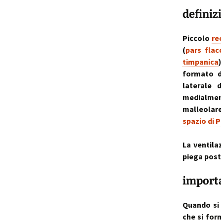
definiz
p
i
Piccolo
re
(
pars flac
t
timpanica
formato d
laterale
medialmen
malleolare
spazio di 
La ventila
piega post
importa
Quando si
che si for