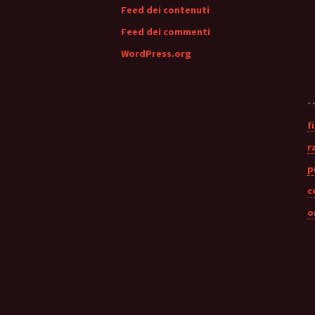
Feed dei contenuti
Feed dei commenti
WordPress.org
…
f
r
p
c
o