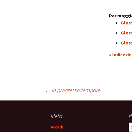
Per maggio
Glos
Gloss
Gloss
« Indice de
Navigazione
←
in progresso tempore
articolo
Meta
r
R
Accedi
p