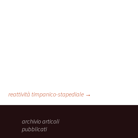
ale
Sindrome
della Valvola di Houston
reattività timpanico-stapediale
→
archivio articoli
pubblicati