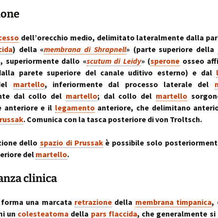
sull’uso dei cookies
o artrosi cervicale
Anno Zero
La “Manualità Sens
problematiche fu
ione
synopsis ~ volume 
e disfunzionalità
ortraits:
kinesiopatia.it:
Annarita Piras
Cranio-Sacral
Modena Sud →
Cranio-Sa
 volti del lavoro
scopi & obiettivi
Repatterning® (Terapia
Centro di
colite spastica:
Repatter
Cranio-Sacrale)
Kinesiologia
la Sindrome
Anno Zero
dolore
base
cesso
dell’orecchio medio, delimitato lateralmente dalla par
Elisabetta Verdigi
Transazionale
dell’Intestino Irrit
synopsis ~ volume
cida
) della «
membrana di Shrapnell
» (parte superiore della
ecniche
arco diastaltico
Kinesiopatia®
apparato
), superiormente dallo «
scutum di Leidy
» (
sperone
osseo affi
Osteopatica:
Sala dei Rosoni
Kinesiopatia®:
Anno Zero
stomatog
alla parete superiore del canale uditivo esterno) e dal
l’arte del prendersi cura
ascolto attivo
una disciplina
synopsis ~ volume
relazioni
“terapeutica”
integraz
 del
martello
, inferiormente dal processo laterale del
®
Oltrelostress Coaching
area riservata
Anno Zero
Diafram
te dal collo del
martello
; dal collo del
martello
sorgono
lombalgia,
synopsis ~ volume
Il “Cervello Trino
Baromet
& Gabbia
 anteriore e il
legamento
anteriore, che delimitano anteri
mal di schiena, sci
ed il sistema
Comport
malattie o sintomi
neuro-vascolare
Prussak
. Comunica con la tasca posteriore di von Troltsch.
Anno Zero
Stress ÷
synopsis ~ volume
Cibus
Equilibrio
mal di testa
il midollo spinale
l’emozion
zione dello
spazio di Prussak
è possibile solo posteriorment
Anno Zero
Posture 
eriore del
martello
.
®
meningiti, mening
synopsis ~ volume
Kinesiopatia
il rachide
Cisti Ene
meningiti subclini
& Stress
repatter
Somatizz
possibile causa di
kinesiop
– Memori
nza clinica
molteplici disturbi
legamento di Cle
un legame fra a
Kinesiolo
Brain St
 forma una marcata
retrazione
della
membrana timpanica
,
genitale femmini
Transazi
prende il
ed intestino
Kinesiop
“bestia” 
mi un
colesteatoma
della
pars flaccida
, che generalmente si 