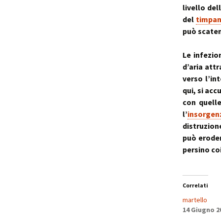
livello de
del
timpa
può scaten
Le infezio
d’aria att
verso l’in
qui, si ac
con quell
l’
insorgen
distruzion
può eroder
persino co
Correlati
martello
14 Giugno 2