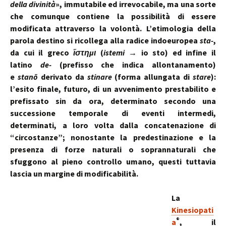
della divinità
», immutabile ed irrevocabile, ma una sorte
che comunque contiene la possibilità di essere
modificata attraverso la volontà. L’etimologia della
parola destino si ricollega alla radice indoeuropea
sta-
,
da cui il greco
ἵστημι
(
istemi
→ io sto) ed infine il
latino
de-
(prefisso che indica allontanamento)
e
stanō
derivato da
stinare
(forma allungata di
stare
):
l’esito finale, futuro, di un avvenimento prestabilito e
prefissato sin da ora, determinato secondo una
successione temporale di eventi intermedi,
determinati, a loro volta dalla concatenazione di
“circostanze”; nonostante la predestinazione e la
presenza di forze naturali o soprannaturali che
sfuggono al pieno controllo umano, questi tuttavia
lascia un margine di modificabilità.
La
Kinesiopati
®
a
, il