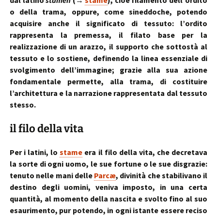
dal latino
stāmĕn
(→
stame
), cioè filamento dell’ordito
o della trama, oppure, come sineddoche, potendo
acquisire anche il significato di tessuto: l’ordito
rappresenta la premessa, il filato base per la
realizzazione di un arazzo, il supporto che sottostà al
tessuto e lo sostiene, definendo la linea essenziale di
svolgimento dell’immagine; grazie alla sua azione
fondamentale permette, alla trama, di costituire
l’architettura e la narrazione rappresentata dal tessuto
stesso.
il filo della vita
Per i latini, lo
stame
era il filo della vita, che decretava
la sorte di ogni uomo, le sue fortune o le sue disgrazie:
tenuto nelle mani delle
Parcæ
, divinità che stabilivano il
destino degli uomini, veniva imposto, in una certa
quantità, al momento della nascita e svolto fino al suo
esaurimento, pur potendo, in ogni istante essere reciso