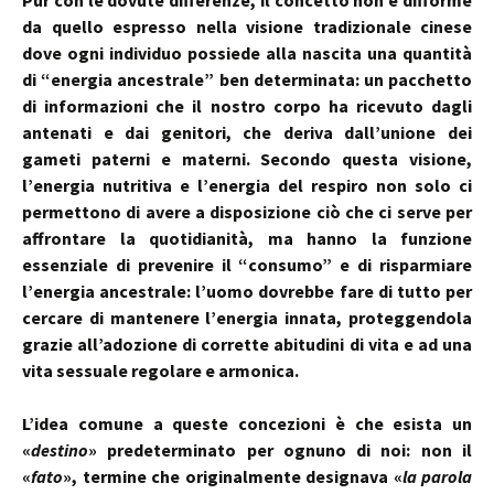
Pur con le dovute differenze, il concetto non è difforme
da quello espresso nella visione tradizionale cinese
dove ogni individuo possiede alla nascita una quantità
di “energia ancestrale” ben determinata: un pacchetto
di informazioni che il nostro corpo ha ricevuto dagli
antenati e dai genitori, che deriva dall’unione dei
gameti paterni e materni. Secondo questa visione,
l’energia nutritiva e l’energia del respiro non solo ci
permettono di avere a disposizione ciò che ci serve per
affrontare la quotidianità, ma hanno la funzione
essenziale di prevenire il “consumo” e di risparmiare
l’energia ancestrale: l’uomo dovrebbe fare di tutto per
cercare di mantenere l’energia innata, proteggendola
grazie all’adozione di corrette abitudini di vita e ad una
vita sessuale regolare e armonica.
L’idea comune a queste concezioni è che esista un
«
destino
» predeterminato per ognuno di noi: non il
«
fato
», termine che originalmente designava «
la parola