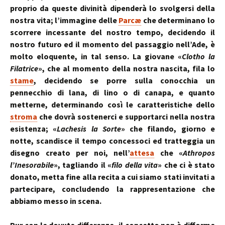
proprio da queste divinità dipenderà lo svolgersi della
nostra vita; l’immagine delle
Parcæ
che determinano lo
scorrere incessante del nostro tempo, decidendo il
nostro futuro ed il momento del passaggio nell’Ade, è
molto eloquente, in tal senso. La giovane «
Clotho la
Filatrice
», che al momento della nostra nascita, fila lo
stame
, decidendo se porre sulla conocchia un
pennecchio di lana, di lino o di canapa, e quanto
metterne, determinando così le caratteristiche dello
stroma
che dovrà sostenerci e supportarci nella nostra
esistenza; «
Lachesis
la Sorte
» che filando, giorno e
notte, scandisce il tempo concessoci ed tratteggia un
disegno creato per noi, nell’
attesa
che «
Athropos
l’Inesorabile
», tagliando il «
filo della vita
» che ci è stato
donato, metta fine alla recita a cui siamo stati invitati a
partecipare, concludendo la rappresentazione che
abbiamo messo in scena.