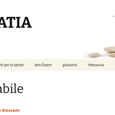
ATIA
rti per la salute
ben-Essere
glossario
thesaurus
rtigiani del ben-essere
Anno Zero
salute e malattia
operatori professionali
acufeni:
articolazioni:
rofessionisti della
la nostra newsletter
quando un fischio
il punto di vista
abile
alute
rende la vita impos
kinesiopatico
aggiornati!
Anno Zero:
Francesco Gandolfi
Anno Zero
(operatore)
Centro
synopsis
Area Riservata
synopsis ~ volume
I
iò che trasforma una
Kinesiologia
allergie o intoller
avataras:
K
romessa in realtà …
Transazionale
informativa
siamo tolleranti
gli oleoliti
T
sulla Privacy
Cranio-Sacral
Sara Condemi
Modena Nord →
come pensiamo?
Anno Zero
Che cos’è il Siste
alchemico-spagir
Repatterning®:
Centro di
synopsis ~ volume 
Cranio-Sacrale?
l Glossario
iscipline del ben-essere
Francesco Gandolfi
prendersi cura …
Wellness ~ oltre lo
Kinesiologia
rti per la salute
autore & docente
informativa
Tiziano Di Furia
stress®
Transazionale
cervicalgia
digestione: