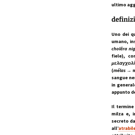
ultimo agg
p
i
definiz
t
Uno dei q
umano, in
cholĕra
ni
fiele), 
μελαγχολ
(
mélas
→ n
sangue ne
in generale
appunto de
Il termine
milza e, i
secreto da
all’
atrabil