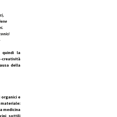
ale
Sindrome
della Valvola di Houston
ci,
iene
ei.
conici
»
quindi la
-creatività
ausa della
 organici e
 materiale:
a medicina
pi sottili