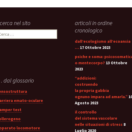
icerca nel sito
articoli in ordine
cronologico
icerca
er:
dall’ecologismo all’ecoansia
…
17 Ottobre 2023
psiche e soma: psicosomatic
o mentecorpo?
13 Ottobre
2023
“addizioni:
 dal glossario
costruendo
la propria gabbia
ensostruttura
ognuno impara ad amarla.”
1
arriera emato-oculare
Agosto 2023
amper test
il controllo
del sistema vascolare
ollerogeno
nelle situazioni di stress
8
pparato locomotore
Luglio 2020