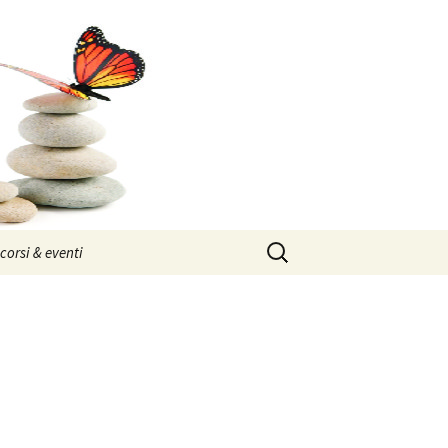
Ricerca
corsi & eventi
per:
CORSO BASE
CORSO BASE
KINESIOLOGIA
KINESIOLOGIA
sibile
APPLICATA
APPLICATA
la forma delle forme
KINESIOLOGIA TRANSAZIONALE
CONDIZIONI DI PARTECIPAZIONE
& KINESIOPATIA
COSTI
 I
nfo dal Centro di
anze:
inesiologia
dharma: il modo in cui
release
ransazionale
l’emozione del cibo
sono tutte le cose
MALATTIA & DESTINO
MALATTIA & DESTINO:
ma
ici
dalla parte dell’ansia
CORSO BASE
II
OLTRELOSTRESS
KINESIOLOGIA
LO STRESS CRONICO
vision
IL BEN-ESSERE COME SCELTA
globesità
kalki: la nemesi che
APPLICATA
UN NEMICO SILENTE
harmony
l’esaurimento del
distrugge l’impurità
(avatara → ariete ~