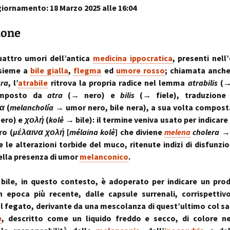
iornamento: 18 Marzo 2025 alle 16:04
sull’uso dei cookies
o artrosi cervicale
Anno Zero
La “Manualità Sens
problematiche fu
synopsis ~ volume 
e disfunzionalità
ortraits:
kinesiopatia.it:
Annarita Piras
Cranio-Sacral
Modena Sud →
Cranio-Sa
 volti del lavoro
scopi & obiettivi
Repatterning® (Terapia
Centro di
colite spastica:
Repatter
ione
Cranio-Sacrale)
Kinesiologia
la Sindrome
Anno Zero
dolore
base
Elisabetta Verdigi
Transazionale
dell’Intestino Irrit
synopsis ~ volume
ecniche
arco diastaltico
uattro umori dell’antica
medicina ippocratica
, presenti nel
Kinesiopatia®
apparato
Osteopatica:
Sala dei Rosoni
Kinesiopatia®:
Anno Zero
stomatog
sieme a
bile gialla
,
flegma
ed
umore rosso
; chiamata anche,
l’arte del prendersi cura
ascolto attivo
una disciplina
synopsis ~ volume
relazioni
gra
, l’
atrabile
ritrova la propria radice nel lemma
atrabilis
(→ 
“terapeutica”
integraz
composto da
atra
(→ nero) e
bilis
(→ fiele), traduzione
®
Oltrelostress Coaching
area riservata
Anno Zero
Diafram
ία
(
melancholía
→ umor nero, bile nera), a sua volta compos
lombalgia,
synopsis ~ volume
Il “Cervello Trino
Baromet
& Gabbia
mal di schiena, sci
ed il sistema
Comport
ero) e
χολή
(
kolè
→ bile): il termine veniva usato per indicare 
malattie o sintomi
neuro-vascolare
Anno Zero
Stress ÷
ro (
μέλαινα χολή
[
mélaina kolè
] che diviene
melena
cholera
synopsis ~ volume
Cibus
Equilibrio
 le alterazioni torbide del muco, ritenute indizi di disfunzion
mal di testa
il midollo spinale
l’emozion
lla presenza di umor
melanconico
.
Anno Zero
Posture 
®
meningiti, mening
synopsis ~ volume
Kinesiopatia
il rachide
Cisti Ene
meningiti subclini
& Stress
repatter
Somatizz
 bile, in questo contesto, è adoperato per indicare un pro
possibile causa di
kinesiop
– Memori
molteplici disturbi
n epoca più recente, dalle capsule surrenali, corrispettiv
legamento di Cle
l fegato, derivante da una mescolanza di quest’ultimo col s
un legame fra a
Kinesiolo
Brain St
genitale femmini
Transazi
prende il
e
, descritto come un liquido freddo e secco, di colore ne
ed intestino
Kinesiop
“bestia” 