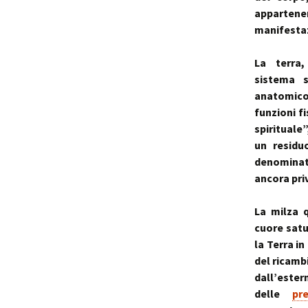
apparten
manifestaz
La terra, 
sistema s
anatomico 
funzioni f
spirituale”
un residu
denominat
ancora pri
La milza q
cuore satu
la Terra in
del ricamb
dall’ester
delle
pr