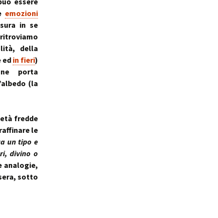
 può essere
le
emozioni
sura in se
 ritroviamo
ità, della
e ed
in fieri
)
ne porta
’albedo (la
ietà fredde
affinare le
a un tipo e
i, divino o
e analogie,
sera, sotto