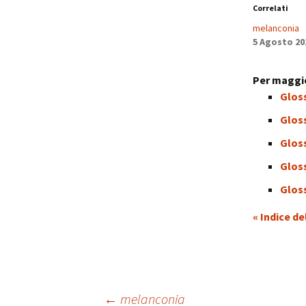
Correlati
melanconia
5 Agosto 20
Per maggio
Glos
Glos
Gloss
Gloss
Gloss
« Indice de
←
melanconia