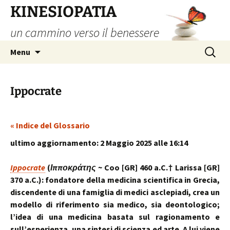
Vai
KINESIOPATIA
al
un cammino verso il benessere
contenuto
Ricerca
Menu
per:
Ippocrate
« Indice del Glossario
ultimo aggiornamento: 2 Maggio 2025 alle 16:14
Ippocrate
(
Ιπποκράτης
~ Coo [GR] 460 a.C.† Larissa [GR]
370 a.C.): fondatore della medicina scientifica in Grecia,
discendente di una famiglia di medici asclepiadi, crea un
modello di riferimento sia medico, sia deontologico;
l’idea di una medicina basata sul ragionamento e
sull’esperienza, una sintesi di scienza ed arte. A lui viene