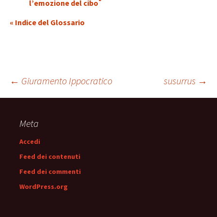
®
l’emozione del cibo
« Indice del Glossario
Navigazione
←
Giuramento Ippocratico
susurrus
→
articolo
Meta
Accedi
Feed dei contenuti
Feed dei commenti
WordPress.org