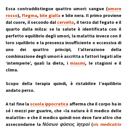
Essa contraddistingue quattro umori: sangue (
umore
rosso
),
flegma
,
bile gialla
e bile nera. Il primo proviene
dal cuore, il secondo dal
cervello
, il terzo dal fegato e il
quarto dalla milza: se la salute è identificata con il
perfetto equilibrio degli umori, la malattia invece con il
loro squilibrio e la presenza insufficiente o eccessiva di
uno dei quattro principi; l’alterazione della
combinazione degli umori è ascritta a fattori legati alle
‘intemperie’, quali la dieta, i
miasmi
, le stagioni e il
clima.
Scopo della terapia quindi, è ristabilire l’equilibrio
andato perso.
A tal fine la
scuola ippocratica
afferma che il corpo ha in
sé i mezzi per guarire, che «la natura è il medico delle
malattie» e che il medico quindi non deve fare altro che
assecondarne la
Νόσων φύσεις ἰητροί
(
vis medicatrix