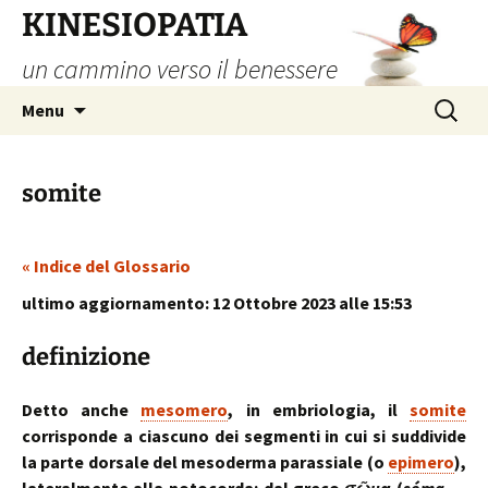
Vai
KINESIOPATIA
al
un cammino verso il benessere
contenuto
Ricerca
Menu
per:
somite
« Indice del Glossario
ultimo aggiornamento: 12 Ottobre 2023 alle 15:53
definizione
Detto anche
mesomero
, in embriologia, il
somite
corrisponde a ciascuno dei segmenti in cui si suddivide
la parte dorsale del mesoderma parassiale (o
epimero
),