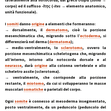
lateralmente alla notocorda; dal greco
σῶμ
α (
sóma
→
corpo) ed il suffisso
-ῑτης
(
-ites
→ elemento anatomico,
unità funzionale).
I
somiti
danno
origine
a elementi che formeranno:
→ dorsalmente, il
dermatomo
, cioè la porzione
mesenchimatica che, migrando sotto l’
ectoderma
, si
differenzierà nel derma (
dermatoma
);
→ medio-ventralmente, lo
sclerotomo
, ovvero la
porzione mesenchimatica scheletogena che, migrando
all’interno, intorno alla notocorda dorsale e al
neurasse
, darà
origine
alla colonna vertebrale e allo
scheletro assile (sclerotoma).
→ ventralmente, che corrisponde alla porzione
restante, il
miotomo
, da cui si svilupperanno le masse
muscolari
somatiche
o parietali del corpo.
Ogni
somite
è connesso al mesoderma insegmentato,
posto ventralmente, da un peduncolo (peduncolo del