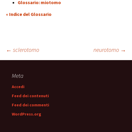
Glossario: miotomo
« Indice del Glossario
Navigazione
←
sclerotomo
neurotomo
→
articolo
Meta
Accedi
Feed dei contenuti
Feed dei commenti
WordPress.org